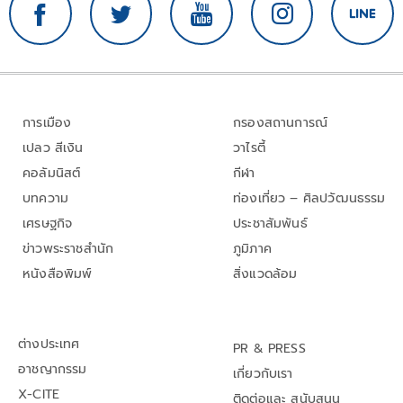
การเมือง
กรองสถานการณ์
เปลว สีเงิน
วาไรตี้
คอลัมนิสต์
กีฬา
บทความ
ท่องเที่ยว – ศิลปวัฒนธรรม
เศรษฐกิจ
ประชาสัมพันธ์
ข่าวพระราชสำนัก
ภูมิภาค
หนังสือพิมพ์
สิ่งแวดล้อม
ต่างประเทศ
PR & PRESS
อาชญากรรม
เกี่ยวกับเรา
X-CITE
ติดต่อและ สนับสนุน