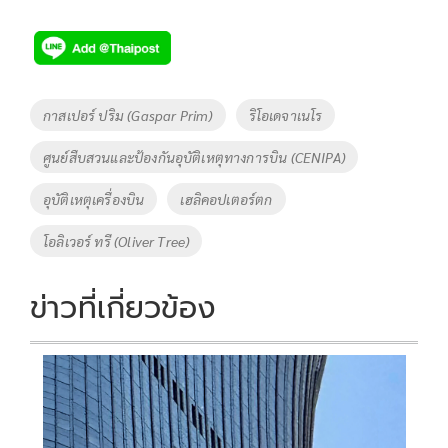
ac
wi
o
n
h
e
tt
p
e
ar
b
er
y
e
o
Li
Tags
กาสเปอร์ ปริม (Gaspar Prim)
ริโอเดจาเนโร
o
n
ศูนย์สืบสวนและป้องกันอุบัติเหตุทางการบิน (CENIPA)
k
k
อุบัติเหตุเครื่องบิน
เฮลิคอปเตอร์ตก
โอลิเวอร์ ทรี (Oliver Tree)
ข่าวที่เกี่ยวข้อง