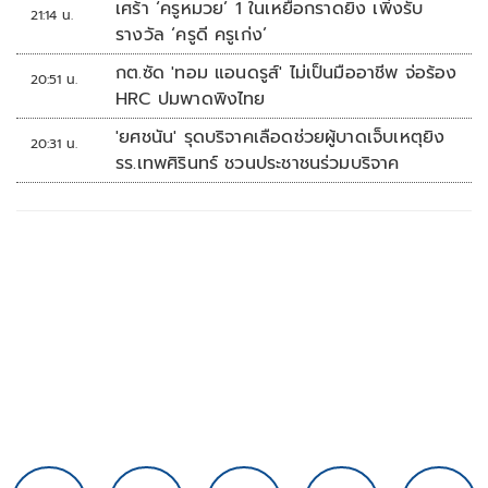
เศร้า ‘ครูหมวย’ 1 ในเหยื่อกราดยิง เพิ่งรับ
21:14 น.
รางวัล ‘ครูดี ครูเก่ง’
กต.ซัด 'ทอม แอนดรูส์' ไม่เป็นมืออาชีพ จ่อร้อง
20:51 น.
HRC ปมพาดพิงไทย
'ยศชนัน' รุดบริจาคเลือดช่วยผู้บาดเจ็บเหตุยิง
20:31 น.
รร.เทพศิรินทร์ ชวนประชาชนร่วมบริจาค