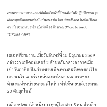
ภาพถ่ายทางอากาศแสดงให้เห็นเจ้าหน้าที่ดับเพลิงกำลังปฏิบัติงาน ณ จุด
เกิดเหตุเฮลิคอปเตอร์ตกในย่านเรเครโอ โดส บันเดรันเตส ในเมืองริโอเด
จาเนโร ประเทศบราซิล เมื่อวันที่ 14 มิถุนายน (Photo by Tercio
TEIXEIRA / AFP)
เอเอฟพีรายงาน เมื่อวันจันทร์ที่ 15 มิถุนายน 2569
กล่าวว่า เฮลิคอปเตอร์ 2 ลำชนกันกลางอากาศเมื่อ
เช้าวันอาทิตย์ในย่านชานเมืองทางตะวันตกของริโอ
เดจาเนโร และร่วงหล่นลงมาในลานจอดรถของ
ตัวแทนจำหน่ายรถยนต์ไฟฟ้า ทำให้รถยนต์ประมาณ
20 คันลุกไหม้
เฮลิคอปเตอร์ลำหนึ่งบรรทุกผู้โดยสาร 5 คน ส่วนอีก