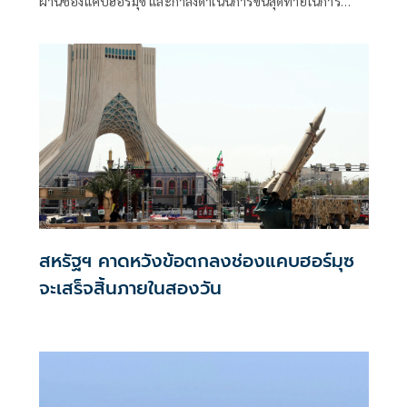
ผ่านช่องแคบฮอร์มุซ และกำลังดำเนินการขั้นสุดท้ายในการ
บริหารจัดการเส้นทางเดินเรือยุทธศาสตร์นี้ร่วมกัน เตหะราน
กล่าวเมื่อวันพุธที่ผ่านมา แม้ว่าเหตุการณ์ด้านความมั่นคงล่าสุด
จะเน้นย้ำถึงความเสี่ยงที่ยังคงมีอยู่สำหรับการขนส่งทางเรือใน
ภูมิภาคก็ตาม
สหรัฐฯ คาดหวังข้อตกลงช่องแคบฮอร์มุซ
จะเสร็จสิ้นภายในสองวัน