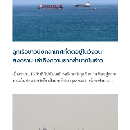
ลูกเรือชาวบังกลาเทศที่ติดอยู่ในวังวน
สงคราม เล่าถึงความยากลำบากในอ่าว
เปอร์เซีย
เป็นเวลา 115 วันที่กัปตันโมฮัมหมัด ชาฟิกุล อิสลาม ติดอยู่กลาง
ทะเลในอ่าวเปอร์เซีย เฝ้ามองขีปนาวุธส่องสว่างท้องฟ้ายาม
ค่ำคืน และต้องปันส่วนอาหารและน้ำให้แก่ลูกเรือของเขา