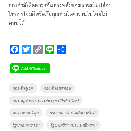
กองกำลังติดอาวุธอันทรงพลังของเราจะไม่ปล่อย
ให้การโจมตีหรือภัยคุกคามใดๆ ผ่านไปโดยไม่
ตอบโต้".
F
T
C
Li
S
ac
wi
o
n
h
e
tt
p
e
ar
b
er
y
e
o
Li
Tags
กองทัพคูเวต
กองทัพอิสราเอล
o
n
กองบัญชาการกลางสหรัฐฯ (CENTCOM)
k
k
ช่องแคบฮอร์มุซ
ประธานาธิบดีโดนัลด์ ทรัมป์
รัฐบาลเตหะราน
รัฐมนตรีต่างประเทศอิหร่าน