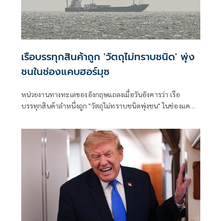
เรือบรรทุกสินค้าถูก 'วัตถุไม่ทราบชนิด' พุ่ง
ชนในช่องแคบฮอร์มุซ
หน่วยงานทางทะเลของอังกฤษแถลงเมื่อวันอังคารว่า เรือ
บรรทุกสินค้าลำหนึ่งถูก "วัตถุไม่ทราบชนิดพุ่งชน" ในช่องแคบฮ
อร์มุซ นอกชายฝั่งโอมาน โดย