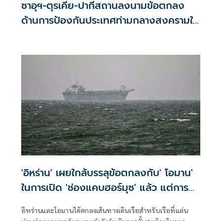
ซาอุฯ-ตุรเคีย-ปากีสถานลงนามข้อตกลง
ด้านการป้องกันประเทศท่ามกลางสงครามใน
ภูมิภาค
'อิหร่าน' เผยใกล้บรรลุข้อตกลงกับ' โอมาน'
ในการเปิด 'ช่องแคบฮอร์มุซ' แล้ว แต่การ
เปิดขึ้นอยู่กับสหรัฐฯ
อิหร่านและโอมานได้ตกลงเส้นทางเดินเรือสำหรับเรือที่แล่น