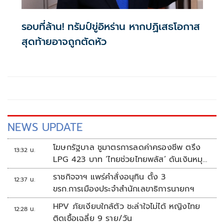
รอบที่ล้าน! ทรัมป์ขู่อิหร่าน หากปฏิเสธโอกาส
สุดท้ายอาจถูกตัดหัว
NEWS UPDATE
โฆษกรัฐบาล ชูมาตรการลดค่าครองชีพ ตรึง
13:32 น.
LPG 423 บาท ‘ไทยช่วยไทยพลัส’ ดันเงินหมุน
แสนล้าน
ราชกิจจาฯ แพร่คำสั่งอนุทิน ตั้ง 3
12:37 น.
ขรก.การเมืองประจำสำนักเลขาธิการนายกฯ
HPV ภัยเงียบใกล้ตัว ชะล่าใจไม่ได้ หญิงไทย
12:28 น.
ติดเชื้อเฉลี่ย 9 ราย/วัน