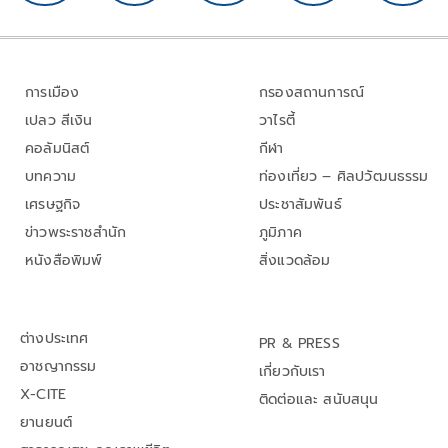
การเมือง
กรองสถานการณ์
เปลว สีเงิน
วาไรตี้
คอลัมนิสต์
กีฬา
บทความ
ท่องเที่ยว – ศิลปวัฒนธรรม
เศรษฐกิจ
ประชาสัมพันธ์
ข่าวพระราชสำนัก
ภูมิภาค
หนังสือพิมพ์
สิ่งแวดล้อม
ต่างประเทศ
PR & PRESS
อาชญากรรม
เกี่ยวกับเรา
X-CITE
ติดต่อและ สนับสนุน
ยานยนต์