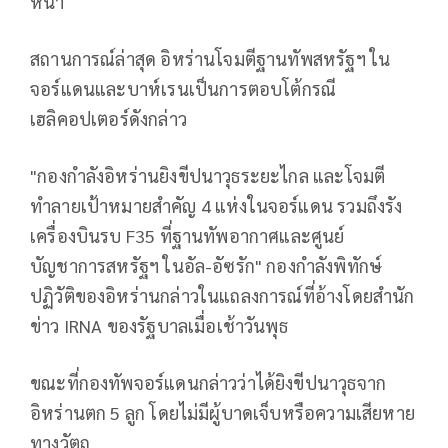
หน้า
สถานการณ์ล่าสุด อิหร่านโจมตีฐานทัพสหรัฐฯ ใน
จอร์แดนและบาห์เรนเป็นการตอบโต้กรณี
เฮลิคอปเตอร์ดังกล่าว
"กองกำลังอิหร่านยิงขีปนาวุธระยะไกล และโจมตี
ทำลายเป้าหมายสำคัญ 4 แห่งในจอร์แดน รวมถึงรัง
เครื่องบินรบ F35 ที่ฐานทัพอากาศและศูนย์
บัญชาการสหรัฐฯ ในอัล-อัซรัก" กองกำลังพิทักษ์
ปฏิวัติของอิหร่านกล่าวในแถลงการณ์ที่อ้างโดยสำนัก
ข่าว IRNA ของรัฐบาลเมื่อเช้าวันพุธ
ขณะที่กองทัพจอร์แดนกล่าวว่าได้ยิงขีปนาวุธจาก
อิหร่านตก 5 ลูก โดยไม่มีผู้บาดเจ็บหรือความเสียหาย
ทางวัตถุ