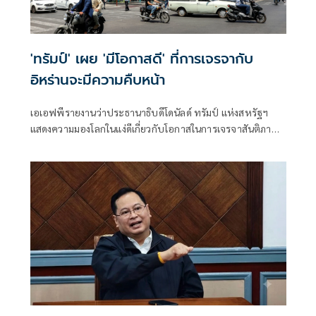
'ทรัมป์' เผย 'มีโอกาสดี' ที่การเจรจากับ
อิหร่านจะมีความคืบหน้า
เอเอฟพีรายงานว่าประธานาธิบดีโดนัลด์ ทรัมป์ แห่งสหรัฐฯ
แสดงความมองโลกในแง่ดีเกี่ยวกับโอกาสในการเจรจาสันติภาพ
กับอิหร่านในวันจันทร์ ขณะที่ทั้งสองฝ่ายงดเว้นการยิงกันเป็นวัน
ที่สามติดต่อกัน