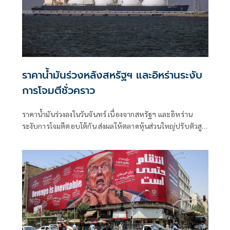
ราคาน้ำมันร่วงหลังสหรัฐฯ และอิหร่านระงับ
การโจมตีชั่วคราว
ราคาน้ำมันร่วงลงในวันจันทร์ เนื่องจากสหรัฐฯ และอิหร่าน
ระงับการโจมตีตอบโต้กัน ส่งผลให้ตลาดหุ้นส่วนใหญ่ปรับตัวสูง
ขึ้นในช่วงเริ่มต้นสัปดาห์ที่เต็มไปด้วยผลประกอบการของบริษัท
และการตัดสินใจของธนาคารกลางต่างๆ