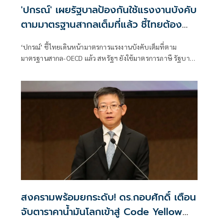
'ปกรณ์' เผยรัฐบาลป้องกันใช้แรงงานบังคับ
ตามมาตรฐานสากลเต็มที่แล้ว ชี้ไทยต้อง
ปรับตัวเจรจาคู่ค้ารายอื่น อย่าหวังพึ่งพา
‘ปกรณ์’ ชี้ไทยเดินหน้ามาตรการแรงงานบังคับเต็มที่ตาม
สหรัฐ
มาตรฐานสากล-OECD แล้ว สหรัฐฯ ยังใช้มาตรการภาษี รัฐบาล
เร่งหาทางออกใหม่ให้ประเทศ กระจายตลาด เพิ่มอำนาจต่อ
รอง รับมือการค้าโลกผันผวน
สงครามพร้อมยกระดับ! ดร.กอบศักดิ์ เตือน
จับตาราคาน้ำมันโลกเข้าสู่ Code Yellow