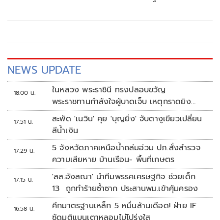
ครั้งแรกนับตั้งแต่มีการปะทะกับสาธารณรัฐอิสลามอิหร่านอีก
ครั้ง
NEWS UPDATE
ในหลวง พระราชินี ทรงปลอบขวัญ
18:00 น.
พระราชทานกำลังใจผู้บาดเจ็บ เหตุกราดยิง
รร.เทพศิรินทร์นนทบุรี
สะพัด 'เนวิน' คุย 'บุญยิ่ง' จับตางูเขียวเปลี่ยน
17:51 น.
สีน้ำเงิน
5 จังหวัดภาคเหนือน้ำถล่มอ่วม ปภ.สั่งสำรวจ
17:29 น.
ความเสียหาย บ้านเรือน- พื้นที่เกษตร
'สส.อังสณา' นำทีมพรรคเศรษฐกิจ ช่วยเด็ก
17:15 น.
13 ถูกทำร้ายซ้ำซาก ประสานพม.เข้าคุ้มครอง
ศึกมาตรฐานเหล็ก 5 หมื่นล้านเดือด! ฝ่าย IF
16:58 น.
ซัดมติแบนเตาหลอมไม่โปร่งใส