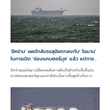
'อิหร่าน' เผยใกล้บรรลุข้อตกลงกับ' โอมาน'
ในการเปิด 'ช่องแคบฮอร์มุซ' แล้ว แต่การ
เปิดขึ้นอยู่กับสหรัฐฯ
อิหร่านและโอมานได้ตกลงเส้นทางเดินเรือสำหรับเรือที่แล่น
ผ่านช่องแคบฮอร์มุซ และกำลังดำเนินการขั้นสุดท้ายในการ
บริหารจัดการเส้นทางเดินเรือยุทธศาสตร์นี้ร่วมกัน เตหะราน
กล่าวเมื่อวันพุธที่ผ่านมา แม้ว่าเหตุการณ์ด้านความมั่นคงล่าสุด
จะเน้นย้ำถึงความเสี่ยงที่ยังคงมีอยู่สำหรับการขนส่งทางเรือใน
ภูมิภาคก็ตาม