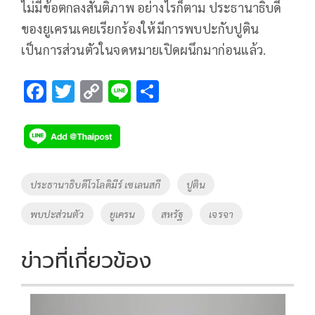
ไม่มีข้อตกลงสันติภาพ อย่างไรก็ตาม ประธานาธิบดี
ของยูเครนเคยเรียกร้องให้มีการพบปะกับปูติน
เป็นการส่วนตัวในจดหมายเปิดผนึกมาก่อนแล้ว.
F
T
C
Li
S
ac
wi
o
n
h
e
tt
p
e
ar
b
er
y
e
o
Li
Tags
ประธานาธิบดีโวโลดิมีร์ เซเลนสกี
ปูติน
o
n
พบปะส่วนตัว
ยูเครน
สหรัฐ
เจรจา
k
k
ข่าวที่เกี่ยวข้อง