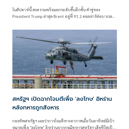
อีกครั้ง
ในสัปดาห์นี้ สงครามพร้อมยกระดับขึ้นอีกขั้น คำขู่ของ
President Trump ล่าสุด Brent อยู่ที่ 91.2 ดอลล่าร์ต่อบาเรล
จากการยิงเรือขนสินค้า เรือบรรทุกน้ำมัน การเริ่มตอบโต้ไปมา
ของ 2 ฝ่าย
สหรัฐฯ เปิดฉากโจมตีเพื่อ 'ลงโทษ' อิหร่าน
หลังทหารถูกสังหาร
กองทัพสหรัฐฯ เผยว่าการโจมตีทางอากาศเมื่อวันอาทิตย์มีเป้า
หมายเพื่อ "ลงโทษ" อิหร่านจากกรณีทหารสหรัฐฯ เสียชีวิตเป็น