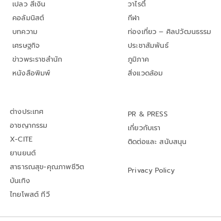
เปลว สีเงิน
วาไรตี้
คอลัมนิสต์
กีฬา
บทความ
ท่องเที่ยว – ศิลปวัฒนธรรม
เศรษฐกิจ
ประชาสัมพันธ์
ข่าวพระราชสำนัก
ภูมิภาค
หนังสือพิมพ์
สิ่งแวดล้อม
ต่างประเทศ
PR & PRESS
อาชญากรรม
เกี่ยวกับเรา
X-CITE
ติดต่อและ สนับสนุน
ยานยนต์
สาธารณสุข-คุณภาพชีวิต
Privacy Policy
บันเทิง
ไทยโพสต์ ทีวี