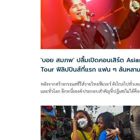
'บอย สมภพ' ปลื้มเปิดคอนเสิร์ต Asia
Tour ฟิลิปปินส์ที่แรก แฟน ๆ ล้นหลา
หลังจากสร้างกระแสซีรีส์วายไทยฟีเวอร์ ดังไกลไปทั่วเอเ
และทั่วโลก อีกหนึ่งองค์ประกอบสำคัญที่ปฎิเสธไม่ได้คือ
เพลงประกอบซีรีส์ ส่งผลให้ “บอย สมภพ” เจ้าพ่อเพลง
ประกอบซีรีส์วาย” หรือ “The king of OST. BL series” ท
แฟน ๆ ทั่วโลกขนานนามให้