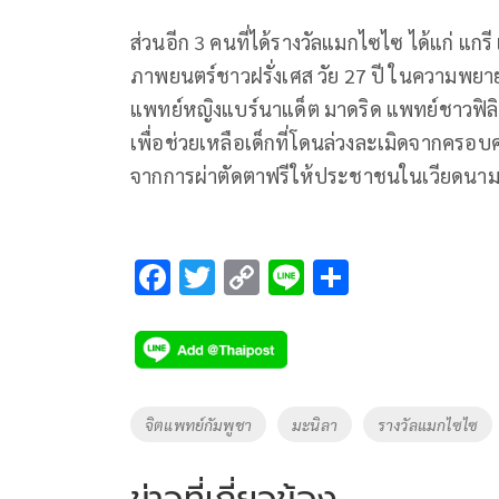
ส่วนอีก 3 คนที่ได้รางวัลแมกไซไซ ได้แก่ แกรี
ภาพยนตร์ชาวฝรั่งเศส วัย 27 ปี ในความพย
แพทย์หญิงแบร์นาแด็ต มาดริด แพทย์ชาวฟิลิปปิน
เพื่อช่วยเหลือเด็กที่โดนล่วงละเมิดจากครอบคร
จากการผ่าตัดตาฟรีให้ประชาชนในเวียดนา
F
T
C
Li
S
ac
wi
o
n
h
e
tt
p
e
ar
b
er
y
e
o
Li
Tags
จิตแพทย์กัมพูชา
มะนิลา
รางวัลแมกไซไซ
o
n
k
k
ข่าวที่เกี่ยวข้อง