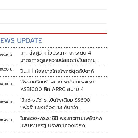
EWS UPDATE
มท. สั่งผู้ว่าฯทั่วประเทศ ยกระดับ 4
19:06 น.
มาตรการดูแลความปลอดภัยในสถาน
ศึกษา
19:00 น.
ปืน..!! | ห้องข่าวไทยโพสต์สุดสัปดาห์
'ชิพ-นครินทร์' ผงาดโพเดียมเรซแรก
18:56 น.
ASB1000 ศึก ARRC สนาม 4
'มิกซ์-ธนัช' ระเบิดโพเดียม SS600
18:54 น.
'เฟอร์' แซงเดือด 13 คันคว้า
แต้ม ศึก ARRC สนาม 4
ในหลวง-พระราชินี พระราชทานเพลิงศพ
18:46 น.
นพ.ปราเสริฐ ปราสาททองโอสถ