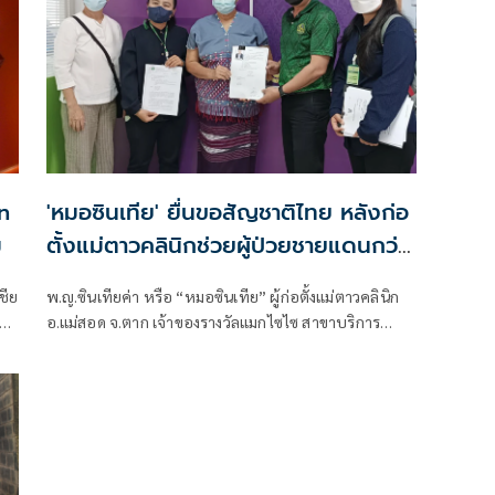
n
'หมอซินเทีย' ยื่นขอสัญชาติไทย หลังก่อ
ม
ตั้งแม่ตาวคลินิกช่วยผู้ป่วยชายแดนกว่า
30 ปี
ชีย
พ.ญ.ซินเทียค่า หรือ “หมอซินเทีย” ผู้ก่อตั้งแม่ตาวคลินิก
อ.แม่สอด จ.ตาก เจ้าของรางวัลแมกไซไซ สาขาบริการ
ชุมชน ประจำปี 2545 และทีมงานด้านสัญชาติของมูลนิธิ
ี่
พัฒนชุมชนและเขตภูเขา(พชภ.)