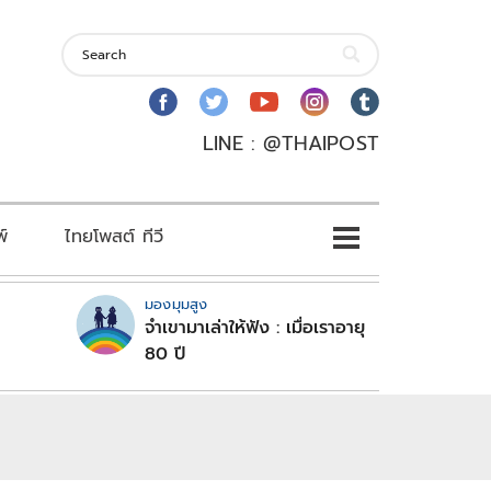
LINE : @THAIPOST
พ์
ไทยโพสต์ ทีวี
มองมุมสูง
จำเขามาเล่าให้ฟัง : เมื่อเราอายุ
80 ปี