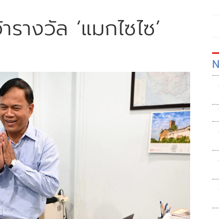
้ารางวัล ‘แมกไซไซ’
N