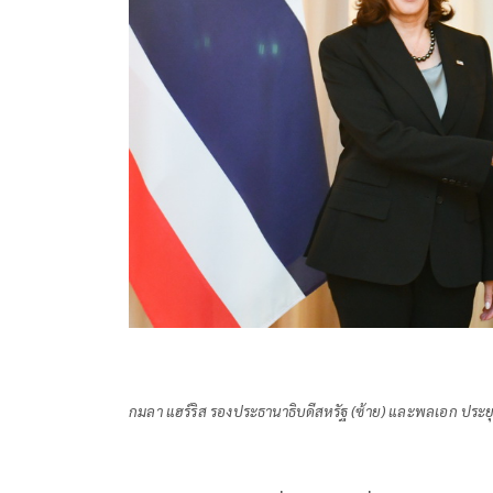
กมลา แฮร์ริส รองประธานาธิบดีสหรัฐ (ซ้าย) และพลเอก ประย