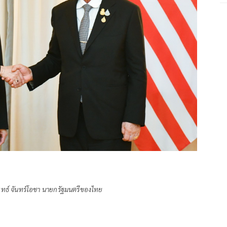
ุทธ์ จันทร์โอชา นายกรัฐมนตรีของไทย