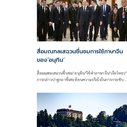
สื่อมณฑลเสฉวนชื่นชมการใช้ภาษาจีน
ของ’อนุทิน’
สื่อมณฑลเสฉวนชื่นชม"อนุทิน"ใช้คำภาษาจีน"เจียโหยว
การกล่าวปาฐกถาซึ่งสะท้อนความจริงใจในการกระชับ
ความสัมพันธ์