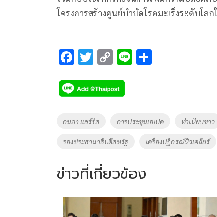
โครงการสร้างศูนย์บำบัดโรคมะเร็งระดับโลกใน
F
T
C
Li
S
ac
wi
o
n
h
e
tt
p
e
ar
b
er
y
e
o
Li
Tags
กมลา แฮร์ริส
การประชุมเอเปค
ทำเนียบขาว
o
n
รองประธานาธิบดีสหรัฐ
เครื่องปฏิกรณ์นิวเคลียร์
k
k
ข่าวที่เกี่ยวข้อง