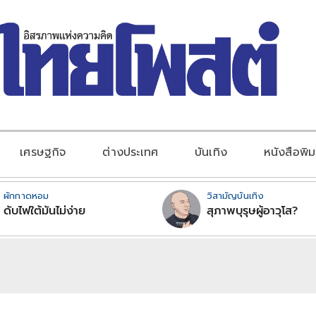
เศรษฐกิจ
ต่างประเทศ
บันเทิง
หนังสือพิม
ผักกาดหอม
วิสามัญบันเทิง
ดับไฟใต้มันไม่ง่าย
สุภาพบุรุษผู้อาวุโส?