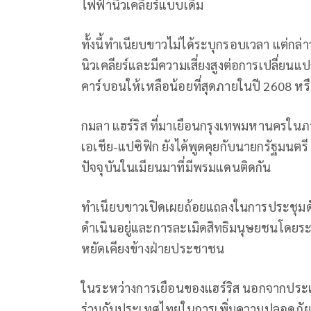
ไฟฟ้านิวเคลียร์แบบเดิม
ทั้งนี้ทำเนียบขาวไม่ได้ระบุกรอบเวลา แต่กล่
นิวเคลียร์และมีความเสี่ยงสูงต่อการเปลี่ย
คาร์บอนให้เหลือน้อยที่สุดภายในปี 2608 หรือ
กมลา แฮร์ริส ที่มาเยือนกรุงเทพมหานครใน
เอเชีย-แปซิฟิก ยังได้พูดคุยกับนายกรัฐมนตร
ปัจจุบันในเมียนมาที่มีพรมแดนติดกัน
ทำเนียบขาวเปิดเผยถ้อยแถลงในการประชุมดัง
ดำเนินอยู่และการละเมิดสิทธิมนุษยชนโด
หยัดเคียงข้างฝ่ายประชาชน
ในระหว่างการเยือนของแฮร์ริส นอกจากประเด
ร่วมกับประเทศไทยในการเพิ่มความปลอดภัยขอ