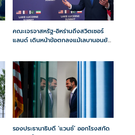
คณะเจรจาสหรัฐ-อิหร่านถึงสวิตเซอร์
แลนด์ เดินหน้าข้อตกลงแม้เลบานอนยัง
เดือด
รองประธานาธิบดี ‘แวนซ์’ ออกโรงสกัด