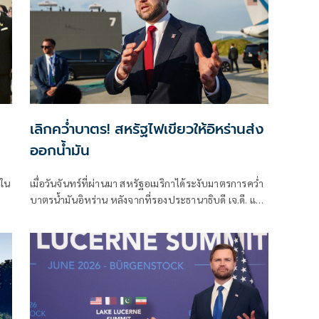
เลิกคว่ำบาตร! สหรัฐไฟเขียวให้อิหร่านส่ง
ออกน้ำมัน
"ใน
เมื่อวันจันทร์ที่ผ่านมา สหรัฐอเมริกาได้ระงับมาตรการคว่ำ
บาตรน้ำมันอิหร่าน หลังจากที่รองประธานาธิบดี เจ.ดี. แวน
ซ์ กล่าวว่าอิหร่านจะอนุญาตให้ผู้ตรวจสอบด้านนิวเคลียร์
ของสหประชาชาติกลับเข้าประเทศได้