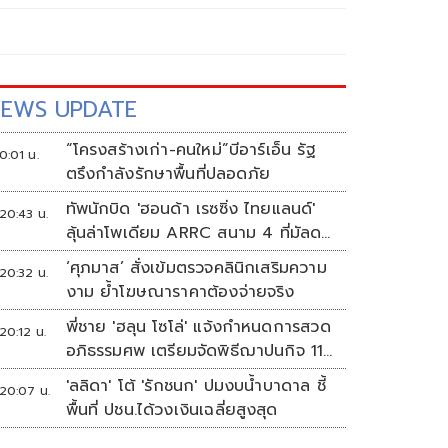
EWS UPDATE
“โครงสร้างเก่า-คนใหม่”บีอาร์เอ็น รัฐ
0:01 น.
ตรึงกำลังรักษาพื้นที่ปลอดภัย
ทัพนักบิด 'ฮอนด้า เรซซิ่ง ไทยแลนด์'
20:43 น.
ลุ้นล่าโพเดียม ARRC สนาม 4 ที่มัลดา
ลิกา
‘ศุภมาส’ สั่งเข้มตรวจคลินิกเสริมความ
20:32 น.
งาม ย้ำโฆษณาราคาต้องจ่ายจริง
พี่ชาย 'ฮลุน โซโล่' แจ้งกำหนดการสวด
20:12 น.
อภิธรรมศพ เตรียมจัดพิธีฌาปนกิจ 11
ส.ค.
'ลลิดา' โต้ 'รักชนก' ปมงบน้ำบาดาล ชี้
20:07 น.
พื้นที่ ปชน.ได้วงเงินเฉลี่ยสูงสุด