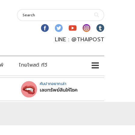
LINE : @THAIPOST
พ์
ไทยโพสต์ ทีวี
คันปากอยากเล่า
เลขทรัพย์สินให้โชค