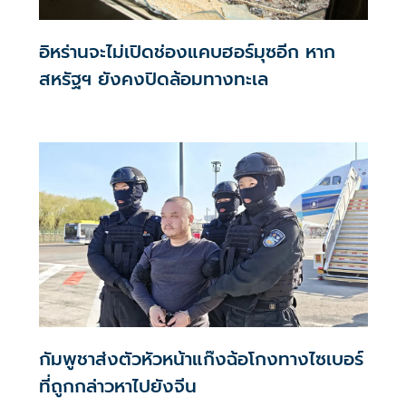
อิหร่านจะไม่เปิดช่องแคบฮอร์มุซอีก หาก
สหรัฐฯ ยังคงปิดล้อมทางทะเล
กัมพูชาส่งตัวหัวหน้าแก๊งฉ้อโกงทางไซเบอร์
ที่ถูกกล่าวหาไปยังจีน