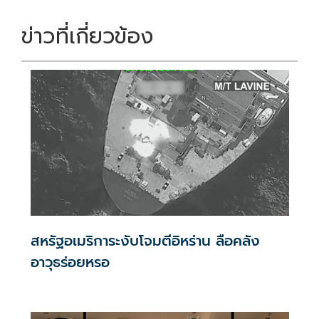
k
k
ข่าวที่เกี่ยวข้อง
สหรัฐอเมริการะงับโจมตีอิหร่าน ลือคลัง
อาวุธร่อยหรอ