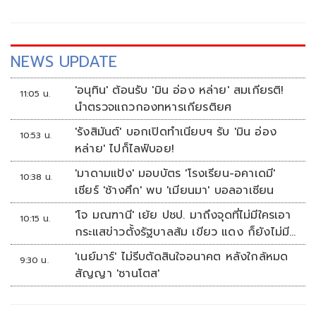
NEWS UPDATE
'อนุทิน' ต้อนรับ 'มิน อ่อง หล่าย' สมเกียรติ!
11:05 น.
นำตรวจแถวกองทหารเกียรติยศ
'รังสิมันต์' บอกเปิดทำเนียบฯ รับ 'มิน อ่อง
10:53 น.
หล่าย' ไปก็ไลฟ์บอย!
'มาดามแป้ง' มอบบัตร 'โรงเรียน-อคาเดมี'
10:38 น.
เชียร์ 'ช้างศึก' พบ 'เมียนมา' บอลอาเซียน
'โจ มณฑานี' เย้ย ปชป. มาถึงจุดที่ไม่มีใครเอา
10:15 น.
กระแสข่าวตั้งรัฐบาลส้ม เขียว แดง ก็ยังไม่มี
ฟ้าเลย
'เนย์มาร์' ไม่รีบตัดสินใจอนาคต หลังใกล้หมด
9:30 น.
สัญญา 'ซานโตส'