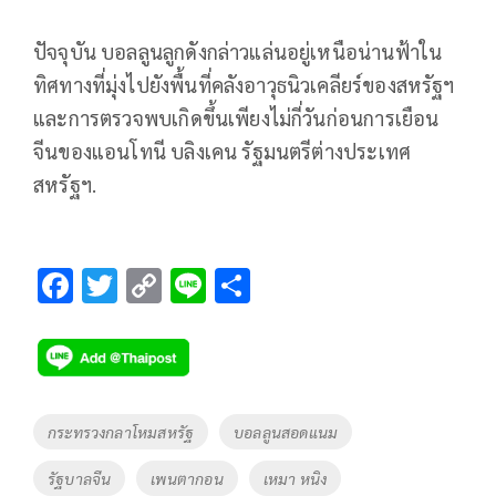
ปัจจุบัน บอลลูนลูกดังกล่าวแล่นอยู่เหนือน่านฟ้าใน
ทิศทางที่มุ่งไปยังพื้นที่คลังอาวุธนิวเคลียร์ของสหรัฐฯ
และการตรวจพบเกิดขึ้นเพียงไม่กี่วันก่อนการเยือน
จีนของแอนโทนี บลิงเคน รัฐมนตรีต่างประเทศ
สหรัฐฯ.
F
T
C
Li
S
ac
wi
o
n
h
e
tt
p
e
ar
b
er
y
e
o
Li
Tags
กระทรวงกลาโหมสหรัฐ
บอลลูนสอดแนม
o
n
รัฐบาลจีน
เพนตากอน
เหมา หนิง