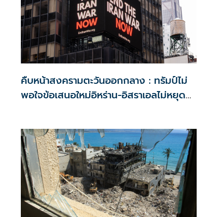
คืบหน้าสงครามตะวันออกกลาง : ทรัมป์ไม่
พอใจข้อเสนอใหม่อิหร่าน-อิสราเอลไม่หยุด
โจมตี