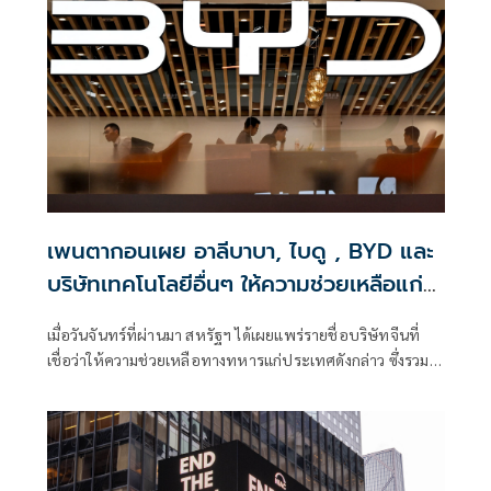
เพนตากอนเผย อาลีบาบา, ไบดู , BYD และ
บริษัทเทคโนโลยีอื่นๆ ให้ความช่วยเหลือแก่
กองทัพจีน
เมื่อวันจันทร์ที่ผ่านมา สหรัฐฯ ได้เผยแพร่รายชื่อบริษัทจีนที่
เชื่อว่าให้ความช่วยเหลือทางทหารแก่ประเทศดังกล่าว ซึ่งรวม
ถึงบริษัทอีคอมเมิร์ซยักษ์ใหญ่อย่างอาลีบาบา ผู้ให้บริการเครื่อง
มือค้นหาอย่างไบดู และผู้ผลิตรถยนต์ไฟฟ้า BYD