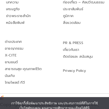
บทความ
ท่องเที่ยว – ศิลปวัฒนธรรม
เศรษฐกิจ
ประชาสัมพันธ์
ข่าวพระราชสำนัก
ภูมิภาค
หนังสือพิมพ์
สิ่งแวดล้อม
ต่างประเทศ
PR & PRESS
อาชญากรรม
เกี่ยวกับเรา
X-CITE
ติดต่อและ สนับสนุน
ยานยนต์
สาธารณสุข-คุณภาพชีวิต
Privacy Policy
บันเทิง
ไทยโพสต์ ทีวี
เราใช้คุกกี้เพื่อพัฒนาประสิทธิภาพ และประสบการณ์ที่ดีในการใช้
Copyright© thaipost.net, All rights reserved.,
เว็บไซต์ของคุณ คุณสามารถศึกษารายละเอียดได้ที่นี่