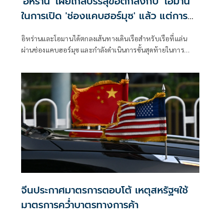
'อิหร่าน' เผยใกล้บรรลุข้อตกลงกับ' โอมาน'
ในการเปิด 'ช่องแคบฮอร์มุซ' แล้ว แต่การ
เปิดขึ้นอยู่กับสหรัฐฯ
อิหร่านและโอมานได้ตกลงเส้นทางเดินเรือสำหรับเรือที่แล่น
ผ่านช่องแคบฮอร์มุซ และกำลังดำเนินการขั้นสุดท้ายในการ
บริหารจัดการเส้นทางเดินเรือยุทธศาสตร์นี้ร่วมกัน เตหะราน
กล่าวเมื่อวันพุธที่ผ่านมา แม้ว่าเหตุการณ์ด้านความมั่นคงล่าสุด
จะเน้นย้ำถึงความเสี่ยงที่ยังคงมีอยู่สำหรับการขนส่งทางเรือใน
ภูมิภาคก็ตาม
จีนประกาศมาตรการตอบโต้ เหตุสหรัฐฯใช้
มาตรการคว่ำบาตรทางการค้า