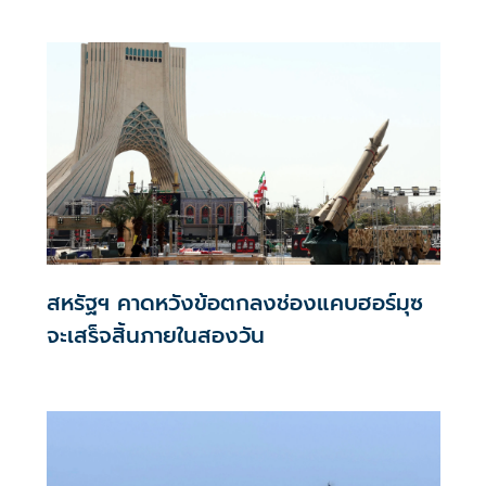
สหรัฐฯ คาดหวังข้อตกลงช่องแคบฮอร์มุซ
จะเสร็จสิ้นภายในสองวัน