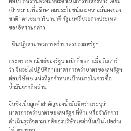
ต่อไป อิหร่านพร้อมที่จะดำเนินการทั้งสองทาง โดยมี
เป้าหมายเพื่อรักษาผลประโยชน์และความมั่นคงของ
ชาติ" คาเซม การิบาบาดี รัฐมนตรีช่วยต่างประเทศ
ของอิหร่านกล่าว
- จีนปฏิเสธมาตรการคว่ำบาตรของสหรัฐฯ -
กระทรวงพาณิชย์ของรัฐบาลปักกิ่งกล่าวเมื่อวันเสาร์
ว่า จีนจะไม่ปฏิบัติตามมาตรการคว่ำบาตรของสหรัฐฯ
ต่อบริษัท 5 แห่งที่ถูกกำหนดเป้าหมายในการซื้อ
น้ำมันจากอิหร่าน
จีนซึ่งเป็นลูกค้าสำคัญของน้ำมันอิหร่านระบุว่า
มาตรการคว่ำบาตรของสหรัฐฯ ที่ห้ามหรือจำกัดการ
ดำเนินธุรกิจตามปกติของบริษัทเหล่านั้นเป็นไปอย่าง
ไม่เหมาะสม