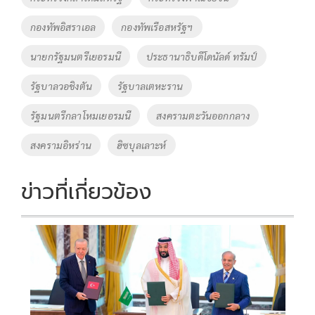
o
n
กองทัพอิสราเอล
กองทัพเรือสหรัฐฯ
k
k
นายกรัฐมนตรีเยอรมนี
ประธานาธิบดีโดนัลด์ ทรัมป์
รัฐบาลวอชิงตัน
รัฐบาลเตหะราน
รัฐมนตรีกลาโหมเยอรมนี
สงครามตะวันออกกลาง
สงครามอิหร่าน
ฮิซบุลเลาะห์
ข่าวที่เกี่ยวข้อง