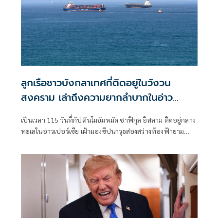
ลูกเรือชาวบังกลาเทศที่ติดอยู่ในวังวน
สงคราม เล่าถึงความยากลำบากในอ่าว
เปอร์เซีย
เป็นเวลา 115 วันที่กัปตันโมฮัมหมัด ชาฟิกุล อิสลาม ติดอยู่กลาง
ทะเลในอ่าวเปอร์เซีย เฝ้ามองขีปนาวุธส่องสว่างท้องฟ้ายาม
ค่ำคืน และต้องปันส่วนอาหารและน้ำให้แก่ลูกเรือของเขา