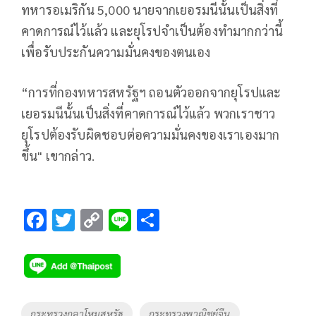
ทหารอเมริกัน 5,000 นายจากเยอรมนีนั้นเป็นสิ่งที่
คาดการณ์ไว้แล้ว และยุโรปจำเป็นต้องทำมากกว่านี้
เพื่อรับประกันความมั่นคงของตนเอง
“การที่กองทหารสหรัฐฯ ถอนตัวออกจากยุโรปและ
เยอรมนีนั้นเป็นสิ่งที่คาดการณ์ไว้แล้ว พวกเราชาว
ยุโรปต้องรับผิดชอบต่อความมั่นคงของเราเองมาก
ขึ้น" เขากล่าว.
F
T
C
Li
S
ac
wi
o
n
h
e
tt
p
e
ar
b
er
y
e
o
Li
Tags
กระทรวงกลาโหมสหรัฐ
กระทรวงพาณิชย์จีน