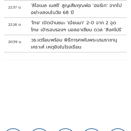
'ลิโอเนล เมสซี' สูญเสียคุณพ่อ 'ฮอร์เก' จากไป
22:37 น.
อย่างสงบในวัย 68 ปี
'ไทย' เปิดบ้านชนะ 'เมียนมา' 2-0 จาก 2 จุด
22:26 น.
โทษ เข้ารอบรองฯ บอลอาเซียน ดวล 'สิงคโปร์'
วธ.เตรียมพร้อม พิธีการศพในพระบรมราชานุ
20:59 น.
เคราะห์ เหตุยิงในโรงเรียน