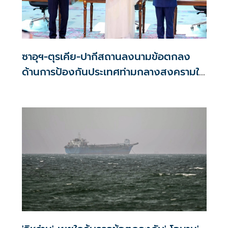
ซาอุฯ-ตุรเคีย-ปากีสถานลงนามข้อตกลง
ด้านการป้องกันประเทศท่ามกลางสงครามใน
ภูมิภาค