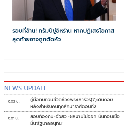
รอบที่ล้าน! ทรัมป์ขู่อิหร่าน หากปฏิเสธโอกาส
สุดท้ายอาจถูกตัดหัว
NEWS UPDATE
คู่มือทบทวนชีวิตช่วงพระเสาร์จร(7)เดินถอย
0:03 น.
หลังสำหรับคนทุกลัคนาราศีตอนที่2
สอบท้องถิ่น-ฮั้วสว.-ผลงานไม่ออก บั่นทอนเชื่อ
0:01 น.
มั่น'รัฐบาลอนุทิน'