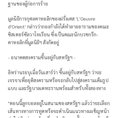
ฐานของผู้ก่อการร้าย
มูลนิธิการกุศลคาทอลิกของฝรั่งเศส 'L'Oeuvre
d'Orient' กล่าวว่ากองกำลังได้ทำลายอารามของคณะ
ซิสเตอร์ซัลวาโทเรียน ซึ่งเป็นคณะนักบวชกรีก-
คาทอลิกที่มูลนิธิฯ สังกัดอยู่
- อนาคตสงครามขึ้นอยู่กับสหรัฐฯ -
อิหร่านระบุเมื่อวันเสาร์ว่า ขึ้นอยู่กับสหรัฐฯ ว่าจะ
เจรจาเพื่อยุติสงครามหรือจะกลับไปสู่สงครามเต็มรูป
แบบ และรัฐบาลเตหะรานพร้อมสำหรับทั้งสองทาง
"ตอนนี้ลูกบอลอยู่ในสนามของสหรัฐฯ แล้วว่าจะเลือก
เส้นทางทางการทูตหรือจะดำเนินแนวทางเผชิญหน้า