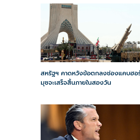
สหรัฐฯ คาดหวังข้อตกลงช่องแคบฮอร
มุซจะเสร็จสิ้นภายในสองวัน