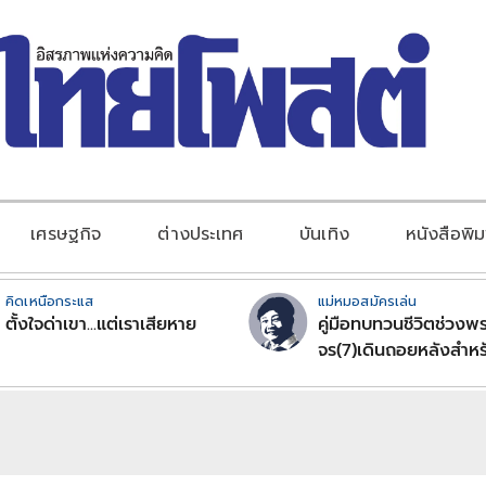
เศรษฐกิจ
ต่างประเทศ
บันเทิง
หนังสือพิม
คิดเหนือกระแส
แม่หมอสมัครเล่น
ตั้งใจด่าเขา...แต่เราเสียหาย
คู่มือทบทวนชีวิตช่วงพร
จร(7)เดินถอยหลังสำหร
ลัคนาราศีตอนที่2