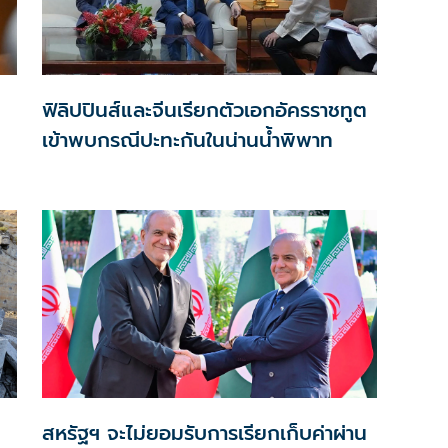
ฟิลิปปินส์และจีนเรียกตัวเอกอัครราชทูต
เข้าพบกรณีปะทะกันในน่านน้ำพิพาท
สหรัฐฯ จะไม่ยอมรับการเรียกเก็บค่าผ่าน