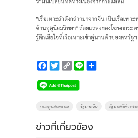
ว่ามันเปลี่ยนทิศทางเนื่องจากกระแสลม
"เรือเหาะลำดังกล่าวมาจากจีน เป็นเรือเหาะพล
ด้านอุตุนิยมวิทยา" ถ้อยแถลงของโฆษกกระทร
รู้สึกเสียใจที่เรือเหาะเข้าสู่น่านฟ้าของสหรัฐฯ 
F
T
C
Li
S
ac
wi
o
n
h
e
tt
p
e
ar
b
er
y
e
o
Li
Tags
บอลลูนสอดแนม
รัฐบาลจีน
รัฐมนตรีต่างปร
o
n
k
k
ข่าวที่เกี่ยวข้อง