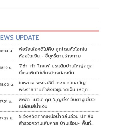
EWS UPDATE
พ่อร้อนใจคดีไม่คืบ ลูกโดนหัวโจกใน
18:34 น.
ห้องไถเงิน - จี้บุหรี่ตามร่างกาย
'ลิซ่า' ท้า 'โกแพ' ประเดิมบ้านใหญ่สตูล
18:19 น.
ที่แรกฟันไม่เลี้ยงโกงท้องถิ่น
ในหลวง พระราชินี ทรงปลอบขวัญ
18:00 น.
พระราชทานกำลังใจผู้บาดเจ็บ เหตุก
ราดยิง รร.เทพศิรินทร์นนทบุรี
สะพัด 'เนวิน' คุย 'บุญยิ่ง' จับตางูเขียว
17:51 น.
เปลี่ยนสีน้ำเงิน
5 จังหวัดภาคเหนือน้ำถล่มอ่วม ปภ.สั่ง
17:29 น.
สำรวจความเสียหาย บ้านเรือน- พื้นที่