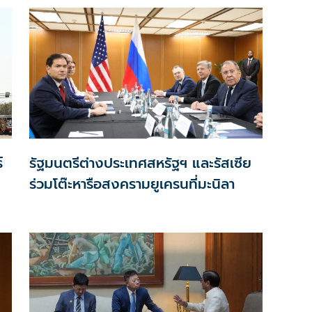
์
รัฐมนตรีต่างประเทศสหรัฐฯ และรัสเซีย
ร่วมโต๊ะหารือสงครามยูเครนที่มะนิลา