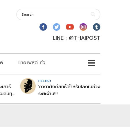
LINE : @THAIPOST
พ์
ไทยโพสต์ ทีวี
ทรรศนะ
ะเสาร์
'คาถาศักดิ์สิทธิ์'สำหรับโลกในช่วง
ับคนทุก
ระยะผ่าน!!!