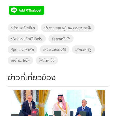
ac
wi
o
n
h
e
tt
p
e
ar
b
er
y
e
o
Li
Tags
นโยบายจีนเดียว
ประธานสภาผู้แทนราษฎรสหรัฐ
o
n
ประธานาธิบดีไต้หวัน
รัฐบาลปักกิ่ง
k
k
รัฐบาลวอชิงตัน
เควิน แมคคาร์ธี
เยือนสหรัฐ
แคลิฟอร์เนีย
ไช่ อิงเหวิน
ข่าวที่เกี่ยวข้อง