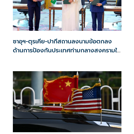
ซาอุฯ-ตุรเคีย-ปากีสถานลงนามข้อตกลง
ด้านการป้องกันประเทศท่ามกลางสงครามใน
ภูมิภาค