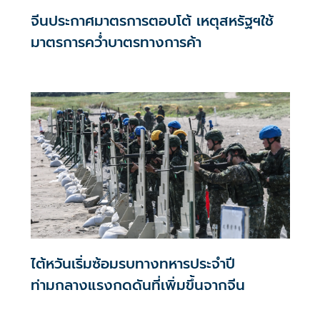
จีนประกาศมาตรการตอบโต้ เหตุสหรัฐฯใช้
มาตรการคว่ำบาตรทางการค้า
ไต้หวันเริ่มซ้อมรบทางทหารประจำปี
ท่ามกลางแรงกดดันที่เพิ่มขึ้นจากจีน