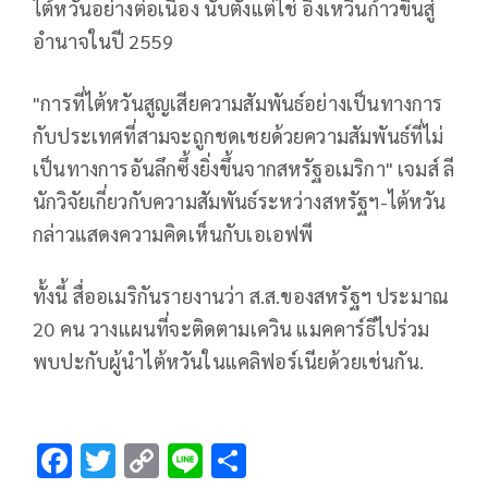
ไต้หวันอย่างต่อเนื่อง นับตั้งแต่ไช่ อิงเหวินก้าวขึ้นสู่
อำนาจในปี 2559
"การที่ไต้หวันสูญเสียความสัมพันธ์อย่างเป็นทางการ
กับประเทศที่สามจะถูกชดเชยด้วยความสัมพันธ์ที่ไม่
เป็นทางการอันลึกซึ้งยิ่งขึ้นจากสหรัฐอเมริกา" เจมส์ ลี
นักวิจัยเกี่ยวกับความสัมพันธ์ระหว่างสหรัฐฯ-ไต้หวัน
กล่าวแสดงความคิดเห็นกับเอเอฟพี
ทั้งนี้ สื่ออเมริกันรายงานว่า ส.ส.ของสหรัฐฯ ประมาณ
20 คน วางแผนที่จะติดตามเควิน แมคคาร์ธีไปร่วม
พบปะกับผู้นำไต้หวันในแคลิฟอร์เนียด้วยเช่นกัน.
F
T
C
Li
S