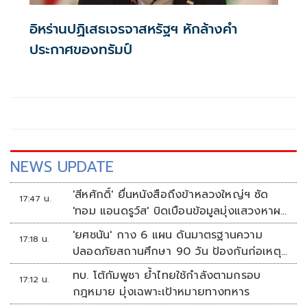
อิหร่านปฏิเสธเจรจาสหรัฐฯ หักล้างคำ
ประกาศของทรัมป์
NEWS UPDATE
'สีหศักดิ์' ยื่นหนังสือถึงข้าหลวงใหญ่ฯ ซัด
17:47 น.
'ทอม แอนดรูว์ส' บิดเบือนข้อมูลมุ่งแสวงหาผล
ประโยชน์ทางการเมือง
'ยศชนัน' กาง 6 แผน ดันมาตรฐานความ
17:18 น.
ปลอดภัยสถานศึกษา 90 วัน ป้องกันก่อเหตุ
รุนแรง
ทบ. โต้กัมพูชา ย้ำไทยใช้กำลังตามกรอบ
17:12 น.
กฎหมาย มุ่งเฉพาะเป้าหมายทางทหาร