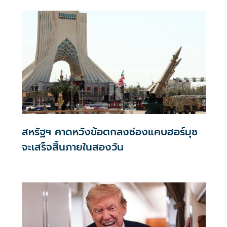
สหรัฐฯ คาดหวังข้อตกลงช่องแคบฮอร์มุซ
จะเสร็จสิ้นภายในสองวัน