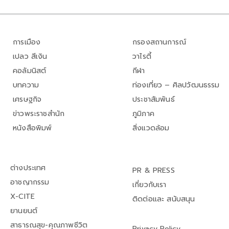
การเมือง
กรองสถานการณ์
เปลว สีเงิน
วาไรตี้
คอลัมนิสต์
กีฬา
บทความ
ท่องเที่ยว – ศิลปวัฒนธรรม
เศรษฐกิจ
ประชาสัมพันธ์
ข่าวพระราชสำนัก
ภูมิภาค
หนังสือพิมพ์
สิ่งแวดล้อม
ต่างประเทศ
PR & PRESS
อาชญากรรม
เกี่ยวกับเรา
X-CITE
ติดต่อและ สนับสนุน
ยานยนต์
สาธารณสุข-คุณภาพชีวิต
Privacy Policy