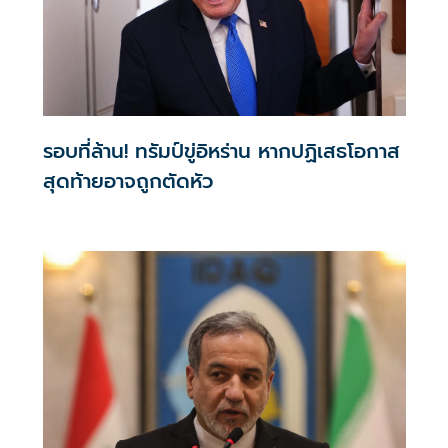
รอบที่ล้าน! ทรัมป์ขู่อิหร่าน หากปฏิเสธโอกาส
สุดท้ายอาจถูกตัดหัว