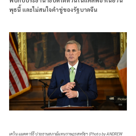
พุธนี้ และไม่สนใจคำขู่ของรัฐบาลจีน
เควิน แมคคาร์ธี ประธานสภาผู้แทนราษฎรสหรัฐฯ (Photo by ANDREW