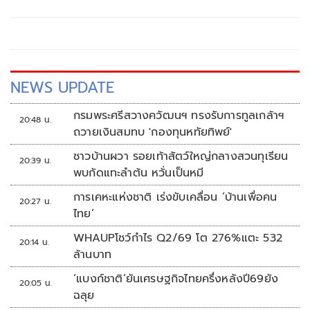
อยู่ที่ต.เวียงแหง อ.เวียงแหง จ.เชียงใหม่
NEWS UPDATE
กรมพระศรีสวางควัฒนฯ ทรงรับการทูลเกล้าฯ
20:48 น.
ถวายเงินสมทบ 'กองทุนหทัยทิพย์'
ชาวบ้านผวา รอยเท้าสัตว์ใหญ่กลางสวนทุเรียน
20:39 น.
พบกัดแทะลำต้น หวั่นเป็นหมี
การเคหะแห่งชาติ เร่งขับเคลื่อน ‘บ้านเพื่อคน
20:27 น.
ไทย’
WHAUPโชว์กำไร Q2/69 โต 276%แตะ 532
20:14 น.
ล้านบาท
‘แบงก์ชาติ’ยันเศรษฐกิจไทยครึ่งหลังปี69ยัง
20:05 น.
ฉลุย