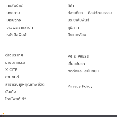
คอลัมนิสต์
กีฬา
บทความ
ท่องเที่ยว – ศิลปวัฒนธรรม
เศรษฐกิจ
ประชาสัมพันธ์
ข่าวพระราชสำนัก
ภูมิภาค
หนังสือพิมพ์
สิ่งแวดล้อม
ต่างประเทศ
PR & PRESS
อาชญากรรม
เกี่ยวกับเรา
X-CITE
ติดต่อและ สนับสนุน
ยานยนต์
สาธารณสุข-คุณภาพชีวิต
Privacy Policy
บันเทิง
ไทยโพสต์ ทีวี