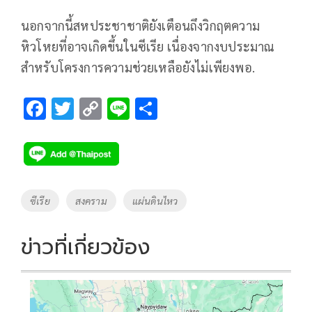
นอกจากนี้สหประชาชาติยังเตือนถึงวิกฤตความ
หิวโหยที่อาจเกิดขึ้นในซีเรีย เนื่องจากงบประมาณ
สำหรับโครงการความช่วยเหลือยังไม่เพียงพอ.
F
T
C
Li
S
ac
wi
o
n
h
e
tt
p
e
ar
b
er
y
e
o
Li
Tags
ซีเรีย
สงคราม
แผ่นดินไหว
o
n
k
k
ข่าวที่เกี่ยวข้อง