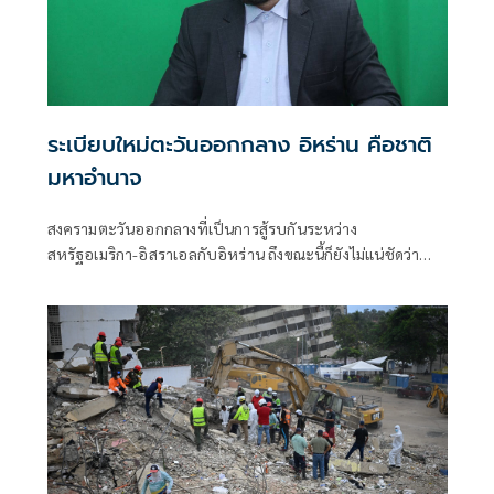
ระเบียบใหม่ตะวันออกกลาง อิหร่าน คือชาติ
มหาอำนาจ
สงครามตะวันออกกลางที่เป็นการสู้รบกันระหว่าง
สหรัฐอเมริกา-อิสราเอลกับอิหร่าน ถึงขณะนี้ก็ยังไม่แน่ชัดว่า
หลังจากนี้ จะกลับมาเปิดฉากสู้รบ-ปะทะกันอย่างหนักอีกหรือ
ไม่