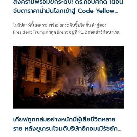
สงครามพร้อมยกระดับ! ดร.กอบศักดิ์ เตือน
จับตาราคาน้ำมันโลกเข้าสู่ Code Yellow
อีกครั้ง
ในสัปดาห์นี้ สงครามพร้อมยกระดับขึ้นอีกขั้น คำขู่ของ
President Trump ล่าสุด Brent อยู่ที่ 91.2 ดอลล่าร์ต่อบาเรล
จากการยิงเรือขนสินค้า เรือบรรทุกน้ำมัน การเริ่มตอบโต้ไปมา
ของ 2 ฝ่าย
เคียฟถูกถล่มอย่างหนักมีผู้เสียชีวิตหลาย
ราย หลังยูเครนโจมตีบริษัทอีคอมเมิร์ซยักษ์