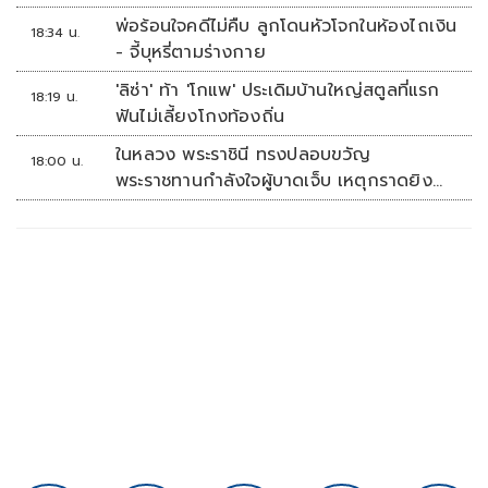
ห้องข่าวไทยโพสต์สุดสัปดาห์
พ่อร้อนใจคดีไม่คืบ ลูกโดนหัวโจกในห้องไถเงิน
18:34 น.
- จี้บุหรี่ตามร่างกาย
'ลิซ่า' ท้า 'โกแพ' ประเดิมบ้านใหญ่สตูลที่แรก
18:19 น.
ฟันไม่เลี้ยงโกงท้องถิ่น
ในหลวง พระราชินี ทรงปลอบขวัญ
18:00 น.
พระราชทานกำลังใจผู้บาดเจ็บ เหตุกราดยิง
รร.เทพศิรินทร์นนทบุรี