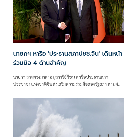
นายกฯ หารือ 'ประธานสภาปชช.จีน' เดินหน้า
ร่วมมือ 4 ด้านสำคัญ
นายกฯ วางพวงมาลาอนุสาวรีย์วีชน หารือประธานสภา
ประชาชนแห่งชาติจีน ส่งเสริมความร่วมมือสองรัฐสภา สานต่อ
มิตรภาพไทย–จีนปีที่ 51