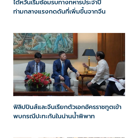
ไต้หวันเริ่มซ้อมรบทางทหารประจำปี
ท่ามกลางแรงกดดันที่เพิ่มขึ้นจากจีน
ฟิลิปปินส์และจีนเรียกตัวเอกอัครราชทูตเข้า
พบกรณีปะทะกันในน่านน้ำพิพาท