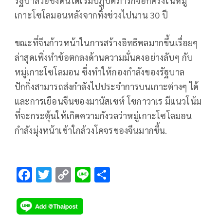
รัฐบาลวอชิงตันได้เริ่มปฏิบัติภารกิจอีกครั้งในหมู่
เกาะโซโลมอนหลังจากทิ้งช่วงไปนาน 30 ปี
ขณะที่จีนก้าวหน้าในการสร้างอิทธิพลมากขึ้นเรื่อยๆ
ล่าสุดเพิ่งทำข้อตกลงด้านความมั่นคงอย่างลับๆ กับ
หมู่เกาะโซโลมอน ซึ่งทำให้กองกำลังของรัฐบาล
ปักกิ่งสามารถส่งกำลังไปประจำการบนเกาะต่างๆ ได้
และการเยือนจีนของมานัสเซห์ โซกาวาเร มีแนวโน้ม
ที่จะกระตุ้นให้เกิดความกังวลว่าหมู่เกาะโซโลมอน
กำลังมุ่งหน้าเข้าใกล้วงโคจรของจีนมากขึ้น.
F
T
C
Li
S
ac
wi
o
n
h
e
tt
p
e
ar