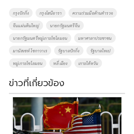
b
er
y
e
o
Li
Tags
กรุงปักกิ่ง
กรุงโฮนีอารา
ความร่วมมือด้านตำรวจ
o
n
จีนแผ่นดินใหญ่
นายกรัฐมนตรีจีน
k
k
นายกรัฐมนตรีหมู่เกาะโซโลมอน
มหาศาลาประชาชน
มานัสเซห์ โซกาวาเร
รัฐบาลปักกิ่ง
รัฐบาลไทเป
หมู่เกาะโซโลมอน
หลี่ เฉียง
เกาะไต้หวัน
ข่าวที่เกี่ยวข้อง