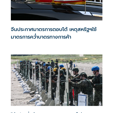
จีนประกาศมาตรการตอบโต้ เหตุสหรัฐฯใช้
มาตรการคว่ำบาตรทางการค้า