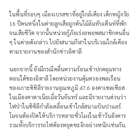
ในพื้นที่รอบๆ เมืองเบรสชาที่อยู่ใกล้เคียง เด็กหญิงวัย
16 ปีคนหนึ่งในค่ายลูกเสือถูกต้นไม้ล้มทับเต็นท์ที่พัก
จนเสียชีวิต จากนั้นหน่วยกู้ภัยเร่งอพยพสมาชิกคนอื่น
ๆ ในค่ายดังกล่าว ไปยังสนามกีฬาในบริเวณใกล้เคียง
ตามรายงานของสำนักข่าวอิตาลี
นอกจากนี้ ยังมีกรณีคลื่นความร้อนเข้าปกคลุมทาง
ตอนใต้ของอิตาลี โดยหน่วยงานคุ้มครองพลเรือน
ของเกาะซิซิลีรายงานอุณหภูมิ 47.6 องศาเซลเซียส
ในเมืองคาตาเนียเมื่อวันจันทร์ และมีรายงานด่วนว่า
ไฟป่าในซิซิลีกำลังเคลื่อนเข้าใกล้สนามบินปาแลร์
โมจนต้องปิดให้บริการหลายชั่วโมงในเช้าวันอังคาร
รวมทั้งบริการรถไฟต้องหยุดชะงักอย่างหนักเช่นกัน.