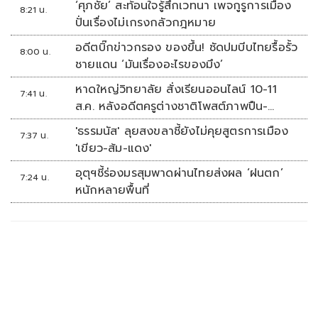
‘ศุภชัย’ สะท้อนใจรู้สึกเวทนา เพจกูรูการเมือง
8:21 น.
ปั่นเรื่องไม่เกรงกลัวกฎหมาย
อดีตบิ๊กข่าวกรอง ของขึ้น! ซัดปมบีบไทยรื้อรั้ว
8:00 น.
ชายแดน ‘มันเรื่องอะไรของมึง’
หาดใหญ่วิทยาลัย สั่งเรียนออนไลน์ 10-11
7:41 น.
ส.ค. หลังอดีตครูต่างชาติโพสต์ภาพปืน-
ข้อความข่มขู่
'ธรรมนัส' ลุยสงขลาชี้ยังไม่คุยสูตรการเมือง
7:37 น.
'เขียว-ส้ม-แดง'
อุตุฯชี้ร่องมรสุมพาดผ่านไทยส่งผล ‘ฝนตก’
7:24 น.
หนักหลายพื้นที่