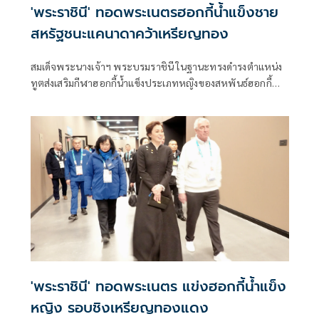
'พระราชินี' ทอดพระเนตรฮอกกี้น้ำแข็งชาย
สหรัฐชนะแคนาดาคว้าเหรียญทอง
สมเด็จพระนางเจ้าฯ พระบรมราชินี ในฐานะทรงดำรงตำแหน่ง
ทูตส่งเสริมกีฬาฮอกกี้น้ำแข็งประเภทหญิงของสหพันธ์ฮอกกี้น้ำ
แข็งนานาชาติ เสด็จพระราชดำเนินไปทอดพระเนตรการ
แข่งขันฮอกกี้น้ำแข็งชาย
'พระราชินี' ทอดพระเนตร แข่งฮอกกี้น้ำแข็ง
หญิง รอบชิงเหรียญทองแดง