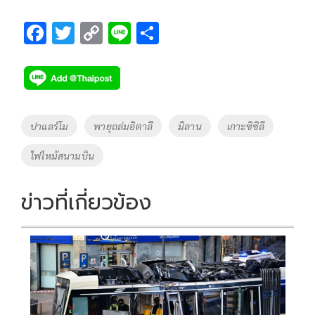
F
T
C
Li
S
ac
wi
o
n
h
e
tt
p
e
ar
b
er
y
e
o
Li
Tags
ปาแลร์โม
พายุถล่มอิตาลี
มิลาน
เกาะซิซิลี
o
n
ไฟไหม้สนามบิน
k
k
ข่าวที่เกี่ยวข้อง