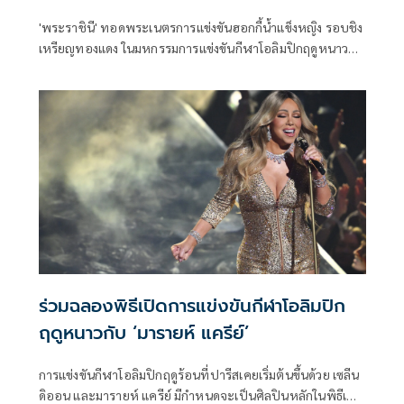
'พระราชินี' ทอดพระเนตรการแข่งขันฮอกกี้น้ำแข็งหญิง รอบชิง
เหรียญทองแดง ในมหกรรมการแข่งขันกีฬาโอลิมปิกฤดูหนาว
2026
ร่วมฉลองพิธีเปิดการแข่งขันกีฬาโอลิมปิก
ฤดูหนาวกับ ‘มารายห์ แครีย์’
การแข่งขันกีฬาโอลิมปิกฤดูร้อนที่ปารีสเคยเริ่มต้นขึ้นด้วย เซลีน
ดิออน และมารายห์ แครีย์ มีกำหนดจะเป็นศิลปินหลักในพิธีเปิด