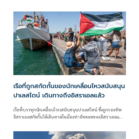
การแข่งขันกีฬาโอลิมปิกฤดูหนาวในเดือนกุมภาพันธ์ปีหน้า แต่
ถึงแม้จะไม่มีกีฬาโอลิมปิก นักร้องชาวอเมริกันคนนี้ก็ประสบ
ความสำเร็จอย่างดีอยู่แล้วในเวลานี้
เรือที่ถูกสกัดกั้นของนักเคลื่อนไหวสนับสนุน
ปาเลสไตน์ เดินทางถึงอิสราเอลแล้ว
เรือที่บรรทุกนักเคลื่อนไหวสนับสนุนปาเลสไตน์ ซึ่งถูกกองทัพ
อิสราเอลสกัดกั้นได้เดินทางถึงเมืองท่าอัชดอดของอิสราเอลแล้ว
นักข่าวเอ