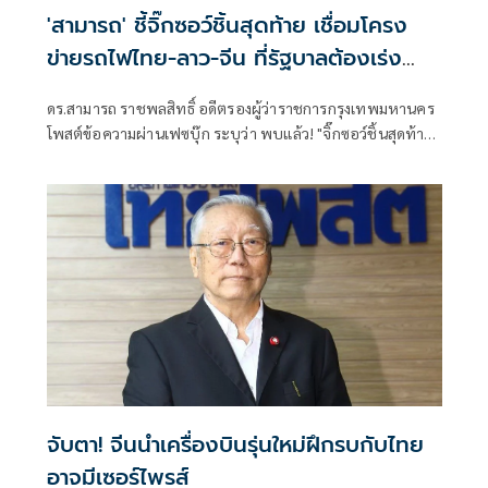
'สามารถ' ชี้จิ๊กซอว์ชิ้นสุดท้าย เชื่อมโครง
ข่ายรถไฟไทย-ลาว-จีน ที่รัฐบาลต้องเร่ง
ก่อสร้างทันที
ดร.สามารถ ราชพลสิทธิ์ อดีตรองผู้ว่าราชการกรุงเทพมหานคร
โพสต์ข้อความผ่านเฟซบุ๊ก ระบุว่า พบแล้ว! "จิ๊กซอว์ชิ้นสุดท้าย"
เชื่อมรถไฟไทย-ลาว-จีน
จับตา! จีนนำเครื่องบินรุ่นใหม่ฝึกรบกับไทย
อาจมีเซอร์ไพรส์