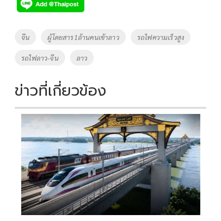
e
tt
p
e
ar
b
er
y
e
o
Li
Tags
จีน
ผู้โดยสาร1ล้านคนเข้าลาว
รถไฟความเร็วสูง
o
n
รถไฟลาว-จีน
ลาว
k
k
ข่าวที่เกี่ยวข้อง