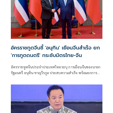
อัครราชทูตจีนชี้ 'อนุทิน' เยือนจีนสำเร็จ ยก
'การทูตดนตรี' กระชับมิตรไทย-จีน
อัครราชทูตจีนประจำประเทศไทยระบุ การเยือนจีนของนายก
รัฐมนตรี อนุทิน ชาญวีรกูล ประสบความสำเร็จ พร้อมยกการขับ
ร้องเพลง "เถียนมี่