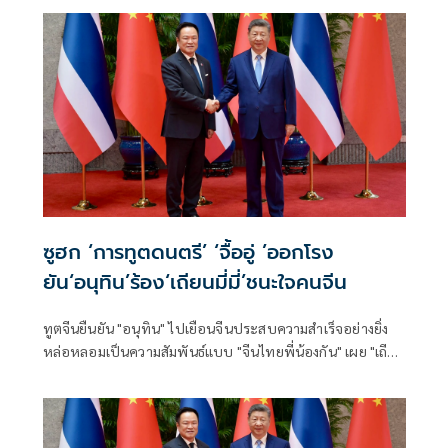
การปราบปรามอาชญากรรมข้ามชาติ การท่องเที่ยว เทคโนโลยี
แห่งอนาคตทั้งเอไอและอีวี ชูวิศวกรการเมืองฝ่าวิกฤตโลกไร้
ระเบียบ ลุยปฏิรูปราชการ-สร้างคน ดันเศรษฐกิจกระจายตัว
ระดมพลังคนไทยยกกำลังประเทศ
ซูฮก ‘การทูตดนตรี’ ‘จื้ออู่ ’ออกโรง
ยัน‘อนุทิน’ร้อง‘เถียนมี่มี่’ชนะใจคนจีน
ทูตจีนยืนยัน "อนุทิน" ไปเยือนจีนประสบความสำเร็จอย่างยิ่ง
หล่อหลอมเป็นความสัมพันธ์แบบ "จีนไทยพี่น้องกัน" เผย "เถีย
นมี่มี่" เป็นการทูตดนตรี ผู้นำไทยสามารถชนะใจผู้คนได้ ขณะที่
นายกฯ