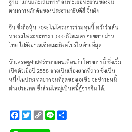
ฐาน "แถบและเส้นทาง" อันทะเยอทะยานของจีน
ตามการผลักดันของประธานาธิบดีสี จิ้นผิง
จีน ซึ่งถือหุ้น 70% ในโครงการร่วมทุนนี้ หวังว่าเส้น
ทางรถไฟระยะทาง 1,000 กิโลเมตร จะขยายผ่าน
ไทย ไปยังมาเลเซียและสิงคโปร์ในท้ายที่สุด
นักเศรษฐศาสตร์หลายคนเตือนว่า โครงการนี้ ซึ่งเริ่ม
เปิดตัวเมื่อปี 2558 อาจเป็นเรื่องยากที่ลาว ซึ่งเป็น
หนึ่งในประเทศยากจนที่สุดของเอเชีย จะชำระหนี้
ต่างประเทศ ซึ่งส่วนใหญ่เป็นหนี้กู้จากจีน ได้.
F
T
C
Li
S
ac
wi
o
n
h