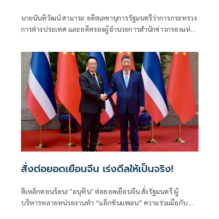
นายนันทิวัฒน์ สามารถ อดีตเลขานุการรัฐมนตรีว่าการกระทรวง
การต่างประเทศ และอดีตรองผู้อำนวยการสำนักข่าวกรองแห่ง
ชาติ โพสต์ข้อความผ่านเฟซบุ๊กในหัวข้อ "สัมพันธ์แนบแน่น"
สั่งต่อยอดเยือนจีน เร่งดีลให้เป็นจริง!
ตีเหล็กตอนร้อน! "อนุทิน" ต่อยอดเยือนจีน สั่งรัฐมนตรี ผู้
บริหารหลายหน่วยงานทำ “แอ็กชันแพลน” ความร่วมมือกับ
รัฐบาลจีนให้เป็นรูปธรรม ทั้งด้านการค้าการลงทุน ความมั่นคง