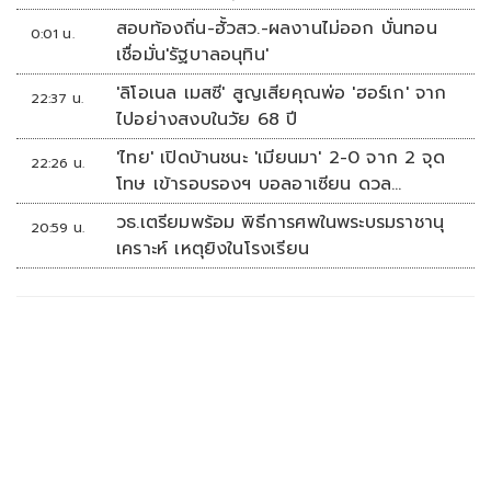
สอบท้องถิ่น-ฮั้วสว.-ผลงานไม่ออก บั่นทอน
0:01 น.
เชื่อมั่น'รัฐบาลอนุทิน'
'ลิโอเนล เมสซี' สูญเสียคุณพ่อ 'ฮอร์เก' จาก
22:37 น.
ไปอย่างสงบในวัย 68 ปี
'ไทย' เปิดบ้านชนะ 'เมียนมา' 2-0 จาก 2 จุด
22:26 น.
โทษ เข้ารอบรองฯ บอลอาเซียน ดวล
'สิงคโปร์'
วธ.เตรียมพร้อม พิธีการศพในพระบรมราชานุ
20:59 น.
เคราะห์ เหตุยิงในโรงเรียน