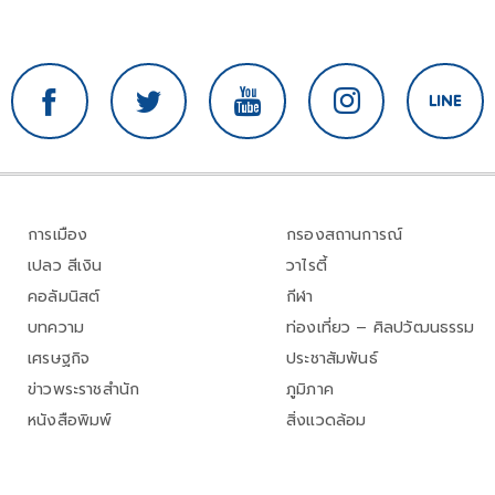
การเมือง
กรองสถานการณ์
เปลว สีเงิน
วาไรตี้
คอลัมนิสต์
กีฬา
บทความ
ท่องเที่ยว – ศิลปวัฒนธรรม
เศรษฐกิจ
ประชาสัมพันธ์
ข่าวพระราชสำนัก
ภูมิภาค
หนังสือพิมพ์
สิ่งแวดล้อม