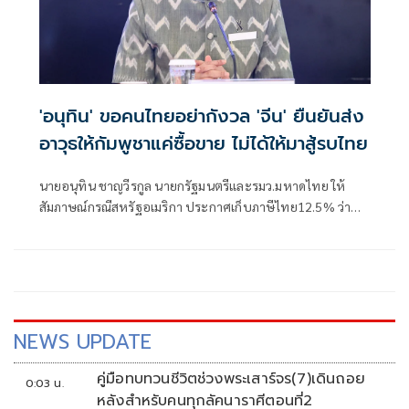
'อนุทิน' ขอคนไทยอย่ากังวล 'จีน' ยืนยันส่ง
อาวุธให้กัมพูชาแค่ซื้อขาย ไม่ได้ให้มาสู้รบไทย
นายอนุทิน ชาญวีรกูล นายกรัฐมนตรีและรมว.มหาดไทย ให้
สัมภาษณ์กรณีสหรัฐอเมริกา ประกาศเก็บภาษีไทย12.5% ว่า
เป็นการปรับให้เข้าเกณฑ์ ได้รับรายงานเบื้องต้นว่าไทยได้
12.5% ตนเร่งให้หน่วยงานที่เกี่ยวของไปดำเนินการแก้ไข ซึ่งมี
เรื่องที่เกี่ยวกับแรงงานภาคบังคับอะไรสักอย่างหนึ่ง ตนยังต้อง
ไปลงในรายละเอียดว่าทำไมไม่มีการดำเนินการด้านนี้ให้เ
NEWS UPDATE
คู่มือทบทวนชีวิตช่วงพระเสาร์จร(7)เดินถอย
0:03 น.
หลังสำหรับคนทุกลัคนาราศีตอนที่2