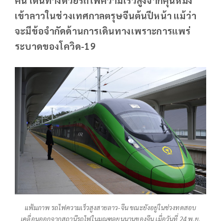
เข้าลาวในช่วงเทศกาลตรุษจีนต้นปีหน้า แม้ว่า
จะมีข้อจำกัดด้านการเดินทางเพราะการแพร่
ระบาดของโควิด-19
แฟ้มภาพ รถไฟความเร็วสูงสายลาว-จีน ขณะยังอยู่ในช่วงทดสอบ
เคลื่อนออกจากสถานีรถไฟในมณฑลยูนนานของจีน เมื่อวันที่ 24 พ.ย.