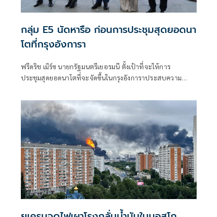
กลุ่ม E5 นัดหารือ ก่อนการประชุมสุดยอดนา
โตที่กรุงอังการา
ฟรีดริช เมิร์ซ นายกรัฐมนตรีเยอรมนี ตั้งเป้าที่จะให้การ
ประชุมสุดยอดนาโตที่จะจัดขึ้นในกรุงอังการาประสบความ
สำเร็จ โดยร่วมมือกับประเทศพันธมิตรหลักในยุโรป
ยูเครนจุดไฟเผาโรงกลั่นน้ำมันในมอสโก