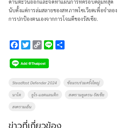
ด้านตะวันออกและจัดทำแผนการที่ครอบคลุมที่สุด
นับตั้งแต่การล่มสลายของสหภาพโซเวียตเพื่อจำลอง
การปกป้องตนเองจากการโจมตีของรัสเซีย.
F
T
C
Li
S
ac
wi
o
n
h
e
tt
p
e
ar
b
er
y
e
o
Li
Tags
Steadfast Defender 2024
ซ้อมรบร่วมครั้งใหญ่
o
n
นาโต
ยูโร-แอตแลนติก
สงครามยูเครน-รัสเซีย
k
k
สงครามเย็น
ข่าวที่เกี่ยวข้อง