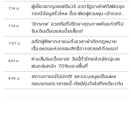
ผู้เชี่ยวชาญซอฟต์แวร์ จวกรัฐบาลโฟกัสผิดจุด
7:14 น.
กรณีข้อมูลรั่วไหล จี้เอาผิดผู้ควบคุม-เจ้าของ
ระบบตามกฎหมาย PDPA
'จักรภพ' อวดทีมที่ปรึกษาคุณภาพคับแก้วที่ไม่
7:14 น.
รับเงินเดือนและเบี้ยเลี้ยง!
อดีตผู้พิพากษาแนะถึงเวลาผ่าตัดกฎหมาย
7:07 น.
เรื่องแดนแห่งกรรมสิทธิ์จากสวรรค์ถึงนรก!
ห้ามลืมร่มเด็ดขาด! วันนี้ทั่วไทยส่วนใหญ่เจอ
6:51 น.
ฝนถล่มหนัก 70%ของพื้นที่
สถานการณ์ไม่ปกติ! รศ.ดร.นงนุชเตือนผล
6:45 น.
ตอบแทนตราสารหนี้-ดัชนีหุ้นวิ่งไปทิศเดียวกัน