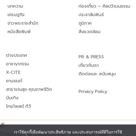
บทความ
ท่องเที่ยว – ศิลปวัฒนธรรม
เศรษฐกิจ
ประชาสัมพันธ์
ข่าวพระราชสำนัก
ภูมิภาค
หนังสือพิมพ์
สิ่งแวดล้อม
ต่างประเทศ
PR & PRESS
อาชญากรรม
เกี่ยวกับเรา
X-CITE
ติดต่อและ สนับสนุน
ยานยนต์
สาธารณสุข-คุณภาพชีวิต
Privacy Policy
บันเทิง
ไทยโพสต์ ทีวี
Copyright© thaipost.net, All rights reserved.,
เราใช้คุกกี้เพื่อพัฒนาประสิทธิภาพ และประสบการณ์ที่ดีในการใช้