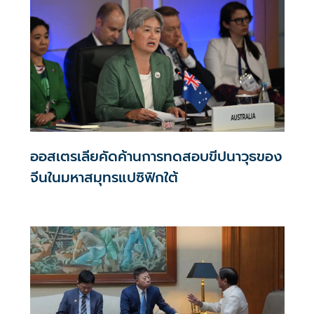
ออสเตรเลียคัดค้านการทดสอบขีปนาวุธของ
จีนในมหาสมุทรแปซิฟิกใต้