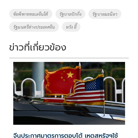
b
er
y
e
o
Li
Tags
ข้อพิพาททะเลจีนใต้
รัฐบาลปักกิ่ง
รัฐบาลมะนิลา
o
n
รัฐมนตรีต่างประเทศจีน
หวัง อี้
k
k
ข่าวที่เกี่ยวข้อง
จีนประกาศมาตรการตอบโต้ เหตุสหรัฐฯใช้