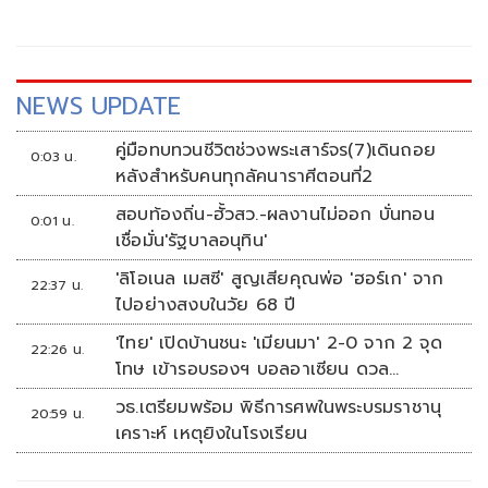
NEWS UPDATE
คู่มือทบทวนชีวิตช่วงพระเสาร์จร(7)เดินถอย
0:03 น.
หลังสำหรับคนทุกลัคนาราศีตอนที่2
สอบท้องถิ่น-ฮั้วสว.-ผลงานไม่ออก บั่นทอน
0:01 น.
เชื่อมั่น'รัฐบาลอนุทิน'
'ลิโอเนล เมสซี' สูญเสียคุณพ่อ 'ฮอร์เก' จาก
22:37 น.
ไปอย่างสงบในวัย 68 ปี
'ไทย' เปิดบ้านชนะ 'เมียนมา' 2-0 จาก 2 จุด
22:26 น.
โทษ เข้ารอบรองฯ บอลอาเซียน ดวล
'สิงคโปร์'
วธ.เตรียมพร้อม พิธีการศพในพระบรมราชานุ
20:59 น.
เคราะห์ เหตุยิงในโรงเรียน