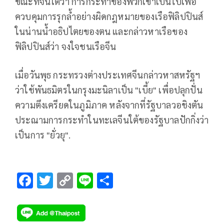
ขณะที่จีนโต้ว่า การกระทำของพวกเขาเป็นไปเพื่อ
ควบคุมการรุกล้ำอย่างผิดกฎหมายของเรือฟิลิปปินส์
ในน่านน้ำอธิปไตยของตน และกล่าวหาเรือของ
ฟิลิปปินส์ว่า จงใจชนเรือจีน
เมื่อวันพุธ กระทรวงต่างประเทศจีนกล่าวหาสหรัฐฯ
ว่าใช้พันธมิตรในกรุงมะนิลาเป็น "เบี้ย" เพื่อปลุกปั่น
ความตึงเครียดในภูมิภาค หลังจากที่รัฐบาลวอชิงตัน
ประณามการกระทำในทะเลจีนใต้ของรัฐบาลปักกิ่งว่า
เป็นการ "ยั่วยุ".
F
T
C
Li
S
ac
wi
o
n
h
e
tt
p
e
ar