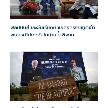
ฟิลิปปินส์และจีนเรียกตัวเอกอัครราชทูตเข้า
พบกรณีปะทะกันในน่านน้ำพิพาท