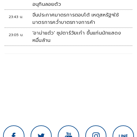
อนุทินลอยตัว
จีนประกาศมาตรการตอบโต้ เหตุสหรัฐฯใช้
23:43 น.
มาตรการคว่ำบาตรทางการค้า
'อาม่าแต๋ว' ซุปตาร์วัยเก๋า ขึ้นแท่นนักแสดง
23:05 น.
หมื่นล้าน