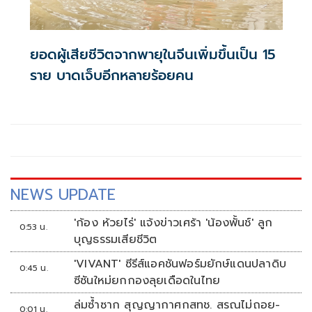
ยอดผู้เสียชีวิตจากพายุในจีนเพิ่มขึ้นเป็น 15
ราย บาดเจ็บอีกหลายร้อยคน
NEWS UPDATE
'ก้อง ห้วยไร่' แจ้งข่าวเศร้า 'น้องพั้นช์' ลูก
0:53 น.
บุญธรรมเสียชีวิต
'VIVANT' ซีรีส์แอคชันฟอร์มยักษ์แดนปลาดิบ
0:45 น.
ซีซันใหม่ยกกองลุยเดือดในไทย
ล่มซ้ำซาก สุญญากาศกสทช. สรณไม่ถอย-
0:01 น.