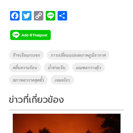
F
T
C
Li
S
ac
wi
o
n
h
e
tt
p
e
ar
b
er
y
e
o
Li
Tags
ก๊าซเรือนกระจก
การเปลี่ยนแปลงสภาพภูมิอากาศ
o
n
คลื่นความร้อน
น้ำท่วมจีน
มณฑลกวางตุ้ง
k
k
สภาพอากาศสุดขั้ว
เหมยโจว
ข่าวที่เกี่ยวข้อง