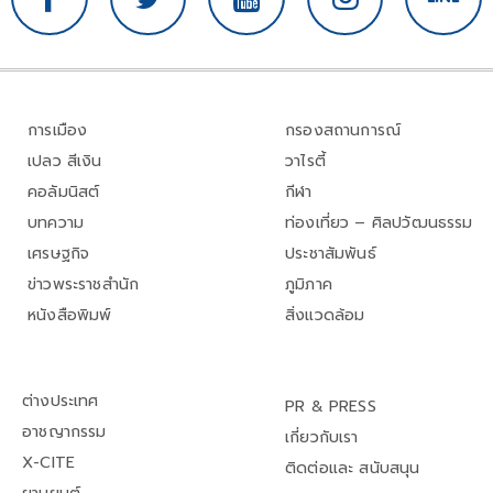
การเมือง
กรองสถานการณ์
เปลว สีเงิน
วาไรตี้
คอลัมนิสต์
กีฬา
บทความ
ท่องเที่ยว – ศิลปวัฒนธรรม
เศรษฐกิจ
ประชาสัมพันธ์
ข่าวพระราชสำนัก
ภูมิภาค
หนังสือพิมพ์
สิ่งแวดล้อม
ต่างประเทศ
PR & PRESS
อาชญากรรม
เกี่ยวกับเรา
X-CITE
ติดต่อและ สนับสนุน