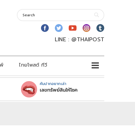
LINE : @THAIPOST
พ์
ไทยโพสต์ ทีวี
คันปากอยากเล่า
เลขทรัพย์สินให้โชค