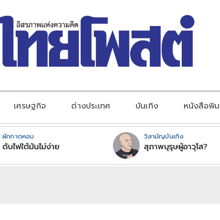
เศรษฐกิจ
ต่างประเทศ
บันเทิง
หนังสือพิม
ผักกาดหอม
วิสามัญบันเทิง
ดับไฟใต้มันไม่ง่าย
สุภาพบุรุษผู้อาวุโส?