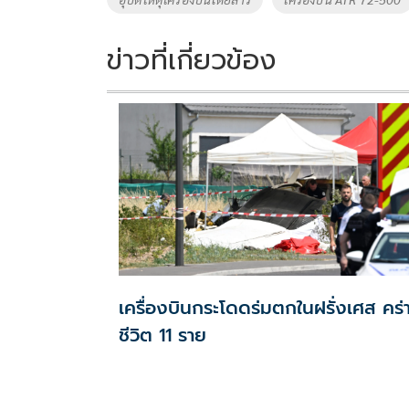
k
k
ข่าวที่เกี่ยวข้อง
เครื่องบินกระโดดร่มตกในฝรั่งเศส คร่
ชีวิต 11 ราย