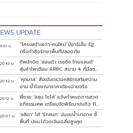
EWS UPDATE
“โครงสร้างเก่า-คนใหม่”บีอาร์เอ็น รัฐ
0:01 น.
ตรึงกำลังรักษาพื้นที่ปลอดภัย
ทัพนักบิด 'ฮอนด้า เรซซิ่ง ไทยแลนด์'
20:43 น.
ลุ้นล่าโพเดียม ARRC สนาม 4 ที่มัลดา
ลิกา
‘ศุภมาส’ สั่งเข้มตรวจคลินิกเสริมความ
20:32 น.
งาม ย้ำโฆษณาราคาต้องจ่ายจริง
พี่ชาย 'ฮลุน โซโล่' แจ้งกำหนดการสวด
20:12 น.
อภิธรรมศพ เตรียมจัดพิธีฌาปนกิจ 11
ส.ค.
'ลลิดา' โต้ 'รักชนก' ปมงบน้ำบาดาล ชี้
20:07 น.
พื้นที่ ปชน.ได้วงเงินเฉลี่ยสูงสุด