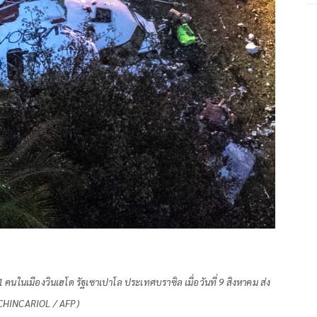
 คนในเมืองวินเฮโด รัฐเซาเปาโล ประเทศบราซิล เมื่อวันที่ 9 สิงหาคม ส่ง
 SCHINCARIOL / AFP)