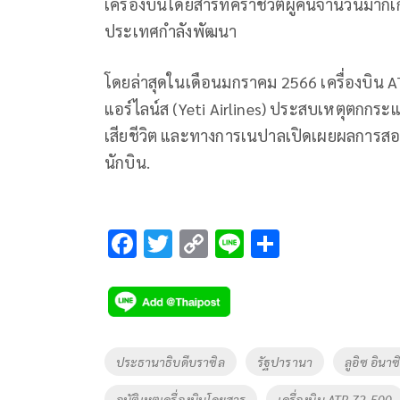
เครื่องบินโดยสารที่คร่าชีวิตผู้คนจำนวนมากเกิ
ประเทศกำลังพัฒนา
โดยล่าสุดในเดือนมกราคม 2566 เครื่องบิน A
แอร์ไลน์ส (Yeti Airlines) ประสบเหตุตกกระแ
เสียชีวิต และทางการเนปาลเปิดเผยผลการสอ
นักบิน.
F
T
C
Li
S
ac
wi
o
n
h
e
tt
p
e
ar
b
er
y
e
o
Li
Tags
ประธานาธิบดีบราซิล
รัฐปารานา
ลูอิซ อินาซ
o
n
อุบัติเหตุเครื่องบินโดยสาร
เครื่องบิน ATR 72-500