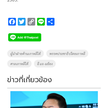
F
T
C
Li
S
ac
wi
o
n
h
e
tt
p
e
ar
b
er
y
e
o
Li
Tags
ผู้นำฝ่ายค้านเกาหลีใต้
พรรคประชาธิปไตยเกาหลี
o
n
ศาลเกาหลีใต้
อี แจ-มย็อง
k
k
ข่าวที่เกี่ยวข้อง