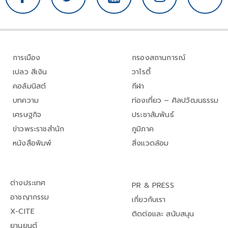
การเมือง
กรองสถานการณ์
เปลว สีเงิน
วาไรตี้
คอลัมนิสต์
กีฬา
บทความ
ท่องเที่ยว – ศิลปวัฒนธรรม
เศรษฐกิจ
ประชาสัมพันธ์
ข่าวพระราชสำนัก
ภูมิภาค
หนังสือพิมพ์
สิ่งแวดล้อม
ต่างประเทศ
PR & PRESS
อาชญากรรม
เกี่ยวกับเรา
X-CITE
ติดต่อและ สนับสนุน
ยานยนต์