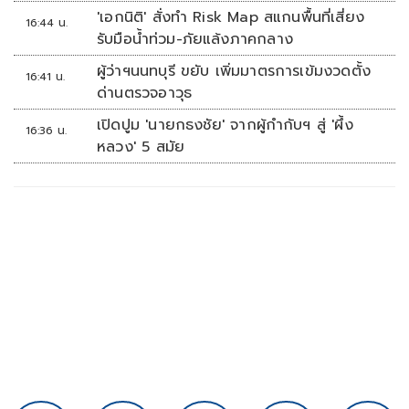
'เอกนิติ' สั่งทำ Risk Map สแกนพื้นที่เสี่ยง
16:44 น.
รับมือน้ำท่วม-ภัยแล้งภาคกลาง
ผู้ว่าฯนนทบุรี ขยับ เพิ่มมาตรการเข้มงวดตั้ง
16:41 น.
ด่านตรวจอาวุธ
เปิดปูม 'นายกธงชัย' จากผู้กำกับฯ สู่ 'ผึ้ง
16:36 น.
หลวง' 5 สมัย