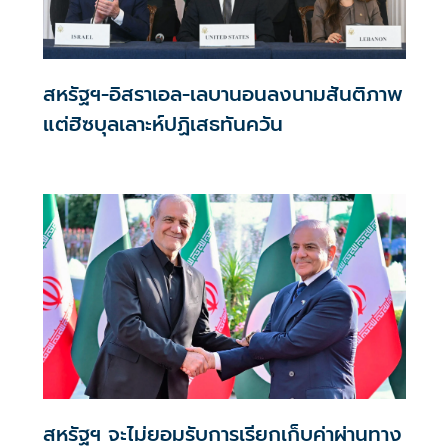
สหรัฐฯ-อิสราเอล-เลบานอนลงนามสันติภาพ
แต่ฮิซบุลเลาะห์ปฏิเสธทันควัน
สหรัฐฯ จะไม่ยอมรับการเรียกเก็บค่าผ่านทาง