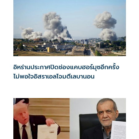
อิหร่านประกาศปิดช่องแคบฮอร์มุซอีกครั้ง
ไม่พอใจอิสราเอลโจมตีเลบานอน