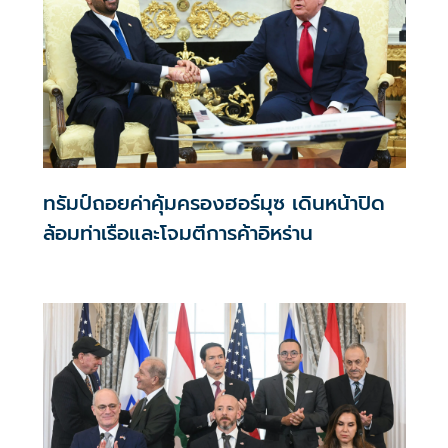
ทรัมป์ถอยค่าคุ้มครองฮอร์มุซ เดินหน้าปิด
ล้อมท่าเรือและโจมตีการค้าอิหร่าน