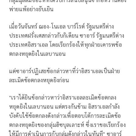
พ่ายแพ้อย่างยับเยิน
เมื่อวันจันทร์ ฌอง-โนเอล บาร์โรต์ รัฐมนตรีต่าง
ประเทศฝรั่งเศสกล่าวกับกิเดียน ซาอาร์ รัฐมนตรีต่าง
ประเทศอิสราเอล โดยเรียกร้องให้ทุกฝ่ายเคารพข้อ
ตกลงหยุดยิงในเลบานอน
แต่ซาอาร์ปฏิเสธข้อกล่าวหาที่ว่าอิสราเอลเป็นฝ่าย
ละเมิดข้อตกลงหยุดยิงก่อน
"เราได้ยินข้อกล่าวหาว่าอิสราเอลละเมิดข้อตกลง
หยุดยิงในเลบานอน แต่ตรงกันข้าม อิสราเอลกำลัง
บังคับใช้ข้อตกลงดังกล่าวเพื่อตอบโต้การละเมิดข้อ
ตกลงหยุดยิงของกลุ่มฮิซบุลเลาะห์ ซึ่งเราขอเรียกร้อง
ให้มีการดำเนินการกับกลุ่มดังกล่าวในทันที" ซาอาร์