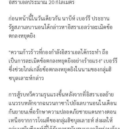
อิสราเอลประมาณ 20 กิโลเมตร
ก่อนหน้านี้ในวันเดียวกัน นาบีห์ เบอร์รี ประธาน
รัฐสภาเลบานอนได้กล่าวหาอิสราเอลว่าละเมิดข้อ
ตกลงหยุดยิง
"ความก้าวร้าวที่กองกำลังอิสราเอลได้กระทำ ถือ
เป็นการละเมิดข้อตกลงหยุดยิงอย่างร้ายแรง" เบอร์รี
ซึ่งช่วยไกล่เกลี่ยข้อตกลงหยุดยิงในนามของกลุ่มฮิ
ซบุลเลาะห์กล่าว
การสู้รบทวีความรุนแรงขึ้นหลังจากที่อิสราเอลย้าย
แนวรบหลักจากฉนวนกาซาไปยังเลบานอนในเดือน
กันยายนเพื่อรักษาความปลอดภัยชายแดนทางตอน
เหนือจากการโจมตีของกลุ่มฮิซบุลเลาะห์ ส่งผลให้
กลุ่มมุสลิมชีอะห์ที่ได้รับการสนับสนุนจากอิหร่านต้อง