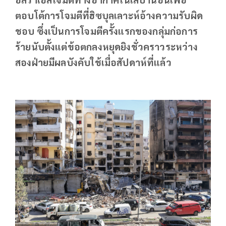
ตอบโต้การโจมตีที่ฮิซบุลเลาะห์อ้างความรับผิด
ชอบ ซึ่งเป็นการโจมตีครั้งแรกของกลุ่มก่อการ
ร้ายนับตั้งแต่ข้อตกลงหยุดยิงชั่วคราวระหว่าง
สองฝ่ายมีผลบังคับใช้เมื่อสัปดาห์ที่แล้ว