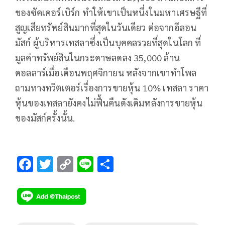
ของซัคเคอร์เบิร์ก ทำให้เขาเป็นหนึ่งในมหาเศรษฐีที่
สูญเสียทรัพย์สินมากที่สุดในวันเดียว ต่อจากอีลอน
มัสก์ ผู้บริหารเทสลาซึ่งเป็นบุคคลรวยที่สุดในโลก ที่
มูลค่าทรัพย์สินในกระดาษลดลง 35,000 ล้าน
ดอลลาร์เมื่อเดือนพฤศจิกายน หลังจากเขาทำโพล
ถามทางทวิตเตอร์เรื่องการขายหุ้น 10% เทสลา ราคา
หุ้นของเทสลายังคงไม่ฟื้นคืนดังเดิมหลังการขายหุ้น
ของมัสก์ครั้งนั้น.
F
T
C
Li
S
ac
wi
o
n
h
e
tt
p
e
ar
b
er
y
e