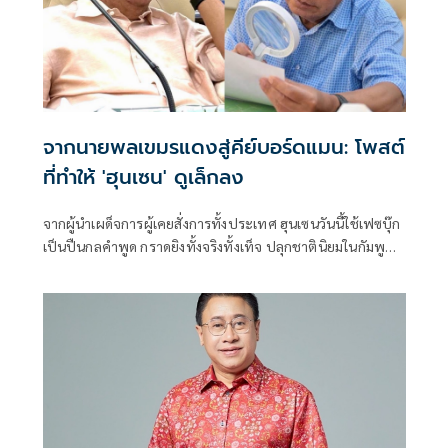
จากนายพลเขมรแดงสู่คีย์บอร์ดแมน: โพสต์
ที่ทำให้ 'ฮุนเซน' ดูเล็กลง
จากผู้นำเผด็จการผู้เคยสั่งการทั้งประเทศ ฮุนเซนวันนี้ใช้เฟซบุ๊ก
เป็นปืนกลคำพูด กราดยิงทั้งจริงทั้งเท็จ ปลุกชาตินิยมในกัมพูชา
และปั่นไทยให้เดือด แต่ยิ่งเล่นใหญ่จากเรื่องเล็ก