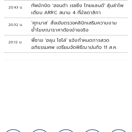
ทัพนักบิด 'ฮอนด้า เรซซิ่ง ไทยแลนด์' ลุ้นล่าโพ
20:43 น.
เดียม ARRC สนาม 4 ที่มัลดาลิกา
‘ศุภมาส’ สั่งเข้มตรวจคลินิกเสริมความงาม
20:32 น.
ย้ำโฆษณาราคาต้องจ่ายจริง
พี่ชาย 'ฮลุน โซโล่' แจ้งกำหนดการสวด
20:12 น.
อภิธรรมศพ เตรียมจัดพิธีฌาปนกิจ 11 ส.ค.