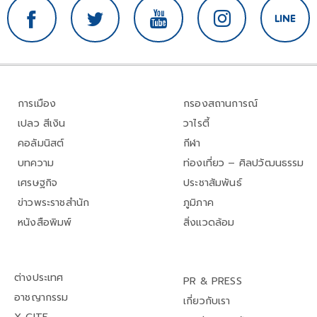
การเมือง
กรองสถานการณ์
เปลว สีเงิน
วาไรตี้
คอลัมนิสต์
กีฬา
บทความ
ท่องเที่ยว – ศิลปวัฒนธรรม
เศรษฐกิจ
ประชาสัมพันธ์
ข่าวพระราชสำนัก
ภูมิภาค
หนังสือพิมพ์
สิ่งแวดล้อม
ต่างประเทศ
PR & PRESS
อาชญากรรม
เกี่ยวกับเรา