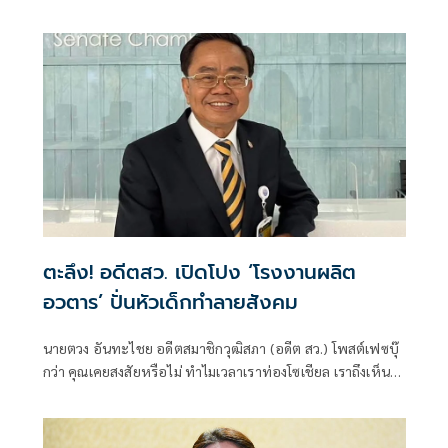
ตะลึง! อดีตสว. เปิดโปง ‘โรงงานผลิต
อวตาร’ ปั่นหัวเด็กทำลายสังคม
นายตวง อันทะไชย อดีตสมาชิกวุฒิสภา (อดีต สว.) โพสต์เฟซบุ๊
กว่า คุณเคยสงสัยหรือไม่ ทำไมเวลาเราท่องโซเชียล เราถึงเห็น
กระแสไปในทิศทางเดียวกันจนน่าตกใจ เหมือนโลกทั้งใบถูกฉาบ
ด้วยสีเดียว... วันนี้ผมขออาสาพาคุณไปดูหลังบ้านของสิ่งที่เรียกว่