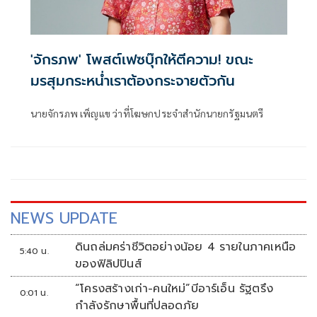
'จักรภพ' โพสต์เฟซบุ๊กให้ตีความ! ขณะ
มรสุมกระหน่ำเราต้องกระจายตัวกัน
นายจักรภพ เพ็ญแข ว่าที่โฆษกประจำสำนักนายกรัฐมนตรี
NEWS UPDATE
ดินถล่มคร่าชีวิตอย่างน้อย 4 รายในภาคเหนือ
5:40 น.
ของฟิลิปปินส์
“โครงสร้างเก่า-คนใหม่”บีอาร์เอ็น รัฐตรึง
0:01 น.
กำลังรักษาพื้นที่ปลอดภัย