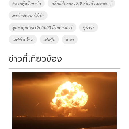
o
Li
Tags
ตลาดหุ้นนิวยอร์ก
ทรัพย์สินลดลง 2.9 หมื่นล้านดอลลาร์
o
n
มาร์ก ซัคเคอร์เบิร์ก
k
k
มูลค่าหุ้นลดลง 200000 ล้านดอลลาร์
หุ้นร่วง
เจฟฟ์ เบโซส
เฟซบุ๊ก
เมตา
ข่าวที่เกี่ยวข้อง