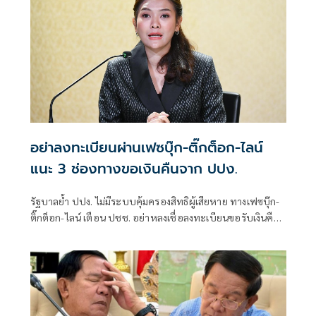
อย่าลงทะเบียนผ่านเฟซบุ๊ก-ติ๊กต็อก-ไลน์
แนะ 3 ช่องทางขอเงินคืนจาก ปปง.
รัฐบาลย้ำ ปปง. ไม่มีระบบคุ้มครองสิทธิผู้เสียหาย ทางเฟซบุ๊ก-
ติ๊กต็อก-ไลน์ เตือน ปชช. อย่าหลงเชื่อลงทะเบียนขอรับเงินคืน
แนะ 3 ช่องทางที่ถูกต้อง