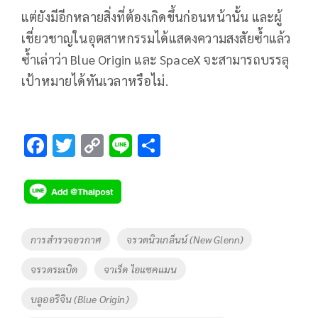
แต่ยังมีอีกหลายสิ่งที่ต้องเกิดขึ้นก่อนหน้านั้น และผู้
เชี่ยวชาญในอุตสาหกรรมได้แสดงความสงสัยซ้ำแล้ว
ซ้ำเล่าว่า Blue Origin และ SpaceX จะสามารถบรรลุ
เป้าหมายได้ทันเวลาหรือไม่.
F
T
C
Li
S
ac
wi
o
n
h
e
tt
p
e
ar
b
er
y
e
o
Li
Tags
การสำรวจอวกาศ
จรวดนิวเกล็นน์ (New Glenn)
o
n
จรวดระเบิด
จาเร็ด ไอแซคแมน
k
k
บลูออริจิน (Blue Origin)