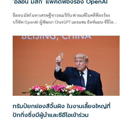
‘อีลอน มัสก์’ แพ้คดีฟ้องร้อง OpenAI
อีลอน มัสก์ มหาเศรษฐีชาวอเมริกัน พ่ายแพ้ในคดีฟ้องร้อง
บริษัท OpenAI ผู้พัฒนา ChatGPT และแซม อัลท์แมน-ซีอีโอ
ของบริษัท เมื่อวันจันทร์
ทรัมป์ยกย่องสีจิ้นผิง ในงานเลี้ยงใหญ่ที่
ปักกิ่งซึ่งมีผู้นำและซีอีโอเข้าร่วม