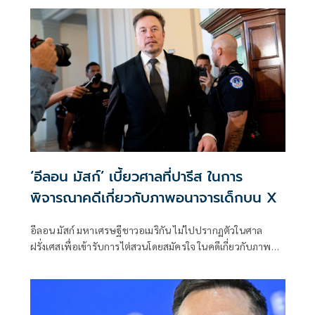
‘อีลอน มัสก์’ เบี้ยวศาลที่ปารีส ในการ
พิจารณาคดีเกี่ยวกับภาพอนาจารเด็กบน X
อีลอน มัสก์ มหาเศรษฐีชาวอเมริกัน ไม่ไปปรากฏตัวในศาล
ฝรั่งเศสเพื่อเข้ารับการไต่สวนโดยสมัครใจ ในคดีเกี่ยวกับภาพ
อนาจารเด็กบนแพลตฟอร์ม X ของเขา แม้ว่าจะได้รับหมายเรียก
แล้วก็ตาม