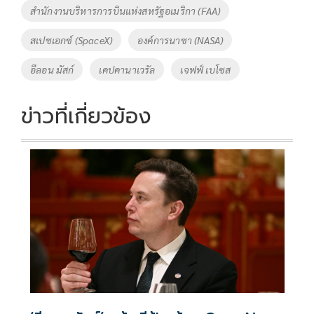
สำนักงานบริหารการบินแห่งสหรัฐอเมริกา (FAA)
สเปซเอกซ์ (SpaceX)
องค์การนาซา (NASA)
อีลอน มัสก์
เคปคานาเวรัล
เจฟฟ์ เบโซส
ข่าวที่เกี่ยวข้อง