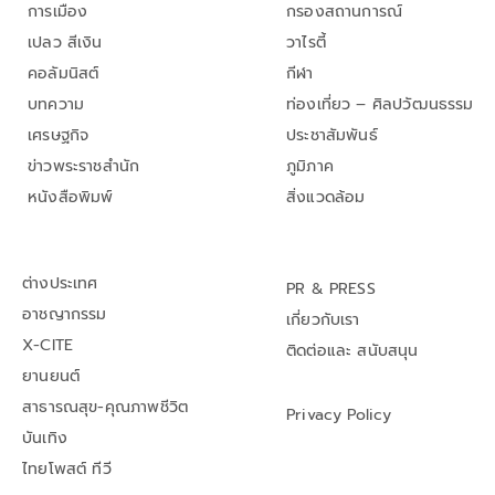
การเมือง
กรองสถานการณ์
เปลว สีเงิน
วาไรตี้
คอลัมนิสต์
กีฬา
บทความ
ท่องเที่ยว – ศิลปวัฒนธรรม
เศรษฐกิจ
ประชาสัมพันธ์
ข่าวพระราชสำนัก
ภูมิภาค
หนังสือพิมพ์
สิ่งแวดล้อม
ต่างประเทศ
PR & PRESS
อาชญากรรม
เกี่ยวกับเรา
X-CITE
ติดต่อและ สนับสนุน
ยานยนต์
สาธารณสุข-คุณภาพชีวิต
Privacy Policy
บันเทิง
ไทยโพสต์ ทีวี