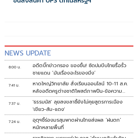
ขนส่งสินค้า UPS ตกในสหรัฐฯ
NEWS UPDATE
อดีตบิ๊กข่าวกรอง ของขึ้น! ซัดปมบีบไทยรื้อรั้ว
8:00 น.
ชายแดน ‘มันเรื่องอะไรของมึง’
หาดใหญ่วิทยาลัย สั่งเรียนออนไลน์ 10-11 ส.ค.
7:41 น.
หลังอดีตครูต่างชาติโพสต์ภาพปืน-ข้อความ
ข่มขู่
'ธรรมนัส' ลุยสงขลาชี้ยังไม่คุยสูตรการเมือง
7:37 น.
'เขียว-ส้ม-แดง'
อุตุฯชี้ร่องมรสุมพาดผ่านไทยส่งผล ‘ฝนตก’
7:24 น.
หนักหลายพื้นที่