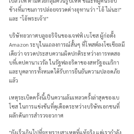
เปลวไฟ ตามด้วยกลุ่มควันรูปเห็ด ขณะที่ผู้คนรอบ
ข้างที่มาชมการปล่อยจรวดต่างอุทานว่า "โอ้ ไม่นะ!"
และ "โอ้พระเจ้า!"
บริษัทอวกาศบลูออริจินของเจฟฟ์ เบโซส ผู้ก่อตั้ง
Amazon ระบุในแถลงการณ์สั้นๆ ที่โพสต์ลงโซเชียลมี
เดียว่า จรวดประสบความผิดปกติระหว่างการทดสอ
บที่เคปคานาเวรัล ในรัฐฟลอริดาของสหรัฐอเมริกา
และบุคลากรทั้งหมดได้รับการยืนยันความปลอดภัย
แล้ว
เหตุระเบิดครั้งนี้เป็นความล้มเหลวครั้งล่าสุดของเบ
โซส ในการแข่งขันที่ดุเดือดระหว่างบริษัทเอกชนที่
ผลักดันการสำรวจอวกาศ
"ยังเร็วเกินไปที่จะทราบสาเหตุที่แท้จริง แต่เรากำลัง