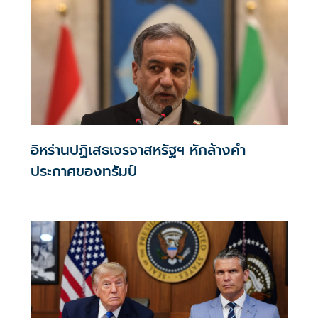
อิหร่านปฏิเสธเจรจาสหรัฐฯ หักล้างคำ
ประกาศของทรัมป์