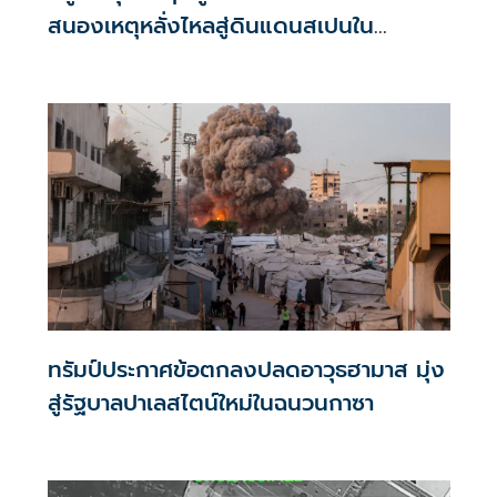
สนองเหตุหลั่งไหลสู่ดินแดนสเปนใน
แอฟริกาเหนือ
ทรัมป์ประกาศข้อตกลงปลดอาวุธฮามาส มุ่ง
สู่รัฐบาลปาเลสไตน์ใหม่ในฉนวนกาซา