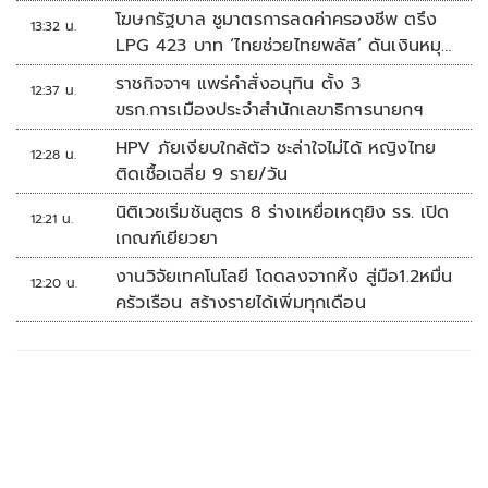
โฆษกรัฐบาล ชูมาตรการลดค่าครองชีพ ตรึง
13:32 น.
LPG 423 บาท ‘ไทยช่วยไทยพลัส’ ดันเงินหมุน
แสนล้าน
ราชกิจจาฯ แพร่คำสั่งอนุทิน ตั้ง 3
12:37 น.
ขรก.การเมืองประจำสำนักเลขาธิการนายกฯ
HPV ภัยเงียบใกล้ตัว ชะล่าใจไม่ได้ หญิงไทย
12:28 น.
ติดเชื้อเฉลี่ย 9 ราย/วัน
นิติเวชเริ่มชันสูตร 8 ร่างเหยื่อเหตุยิง รร. เปิด
12:21 น.
เกณฑ์เยียวยา
งานวิจัยเทคโนโลยี โดดลงจากหิ้ง สู่มือ1.2หมื่น
12:20 น.
ครัวเรือน สร้างรายได้เพิ่มทุกเดือน