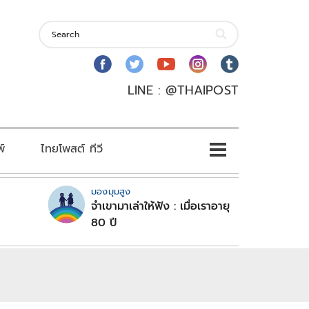
LINE : @THAIPOST
พ์
ไทยโพสต์ ทีวี
มองมุมสูง
จำเขามาเล่าให้ฟัง : เมื่อเราอายุ
80 ปี