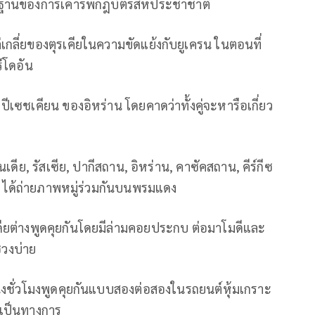
พื้นฐานของการเคารพกฎบัตรสหประชาชาติ
กลี่ยของตุรเคียในความขัดแย้งกับยูเครน ในตอนที่
์โดอัน
ีเซชเคียน ของอิหร่าน โดยคาดว่าทั้งคู่จะหารือเกี่ยว
นเดีย, รัสเซีย, ปากีสถาน, อิหร่าน, คาซัคสถาน, คีร์กีซ
ส ได้ถ่ายภาพหมู่ร่วมกันบนพรมแดง
เดียต่างพูดคุยกันโดยมีล่ามคอยประกบ ต่อมาโมดีและ
่วงบ่าย
บหนึ่งชั่วโมงพูดคุยกันแบบสองต่อสองในรถยนต์หุ้มเกราะ
งเป็นทางการ