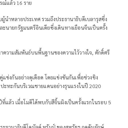
ารณ์แล้ว 16 ราย
กับผู้นำหลายประเทศ รวมถึงประธานาธิบดีเบลารุสซึ่ง
ละนายกรัฐมนตรีอินเดียซึ่งเดินทางเยือนจีนเป็นครั้ง
ะพัฒนาความสัมพันธ์บนพื้นฐานของความไว้วางใจ, ศักดิ์ศรี
แข่งกันอย่างดุเดือด โดยแข่งขันกันเพื่อช่วงชิง
ารปะทะกันบริเวณชายแดนอย่างรุนแรงในปี 2020
ที่แล้ว เมื่อโมดีได้พบกับสีจิ้นผิงเป็นครั้งแรกในรอบ 5
อประธานาธิบดีโดนัลด์ ทรัมป์ ของสหรัฐฯ กดดันยักษ์