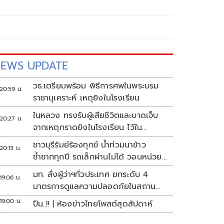
EWS UPDATE
วธ.เตรียมพร้อม พิธีการศพในพระบรม
20:59 น.
ราชานุเคราะห์ เหตุยิงในโรงเรียน
ในหลวง ทรงรับผู้เสียชีวิตและบาดเจ็บ
20:27 น.
จากเหตุกราดยิงในโรงเรียน ไว้ใน
พระบรมราชานุเคราะห์
ชาวบุรีรัมย์ร้องทุกข์ น้ำท่วมนาข้าว
20:13 น.
ซ้ำซากทุกปี รถเล็กผ่านไม่ได้ วอนหน่วย
งานเร่งแก้ไข
มท. สั่งผู้ว่าฯทั่วประเทศ ยกระดับ 4
19:06 น.
มาตรการดูแลความปลอดภัยในสถาน
ศึกษา
19:00 น.
ปืน..!! | ห้องข่าวไทยโพสต์สุดสัปดาห์