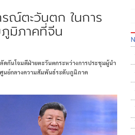
ิจารณ์ตะวันตก ในการ
ูมิภาคที่จีน
N
น ผลัดกันโจมตีฝ่ายตะวันตกระหว่างการประชุมผู้นำ
เป็นศูนย์กลางความสัมพันธ์ระดับภูมิภาค