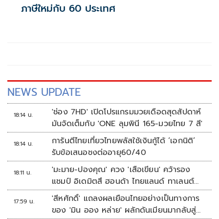
ภาษีใหม่กับ 60 ประเทศ
NEWS UPDATE
'ช่อง 7HD' เปิดโปรแกรมมวยเดือดสุดสัปดาห์
18:14 น.
มันจัดเต็มกับ 'ONE ลุมพินี 165-มวยไทย 7 สี'
การันตีไทยเที่ยวไทยพลัสใช้เงินกู้ได้ ‘เอกนิติ’
18:14 น.
รับข้อเสนอชงต่ออายุ60/40
'มะมาย-ปองคุณ' ควง 'เสือเขียน' คว้ารอง
18:11 น.
แชมป์ อิเดมิตสึ ฮอนด้า ไทยแลนด์ ทาเลนต์
คัพ สนาม 3
'สีหศักดิ์' แถลงผลเยือนไทยอย่างเป็นทางการ
17:59 น.
ของ 'มิน ออง หล่าย' ผลักดันเมียนมากลับสู่