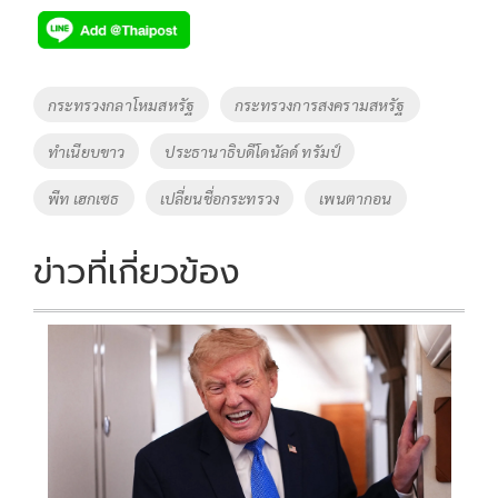
e
tt
p
e
ar
b
er
y
e
o
Li
Tags
กระทรวงกลาโหมสหรัฐ
กระทรวงการสงครามสหรัฐ
o
n
ทำเนียบขาว
ประธานาธิบดีโดนัลด์ ทรัมป์
k
k
พีท เฮกเซธ
เปลี่ยนชื่อกระทรวง
เพนตากอน
ข่าวที่เกี่ยวข้อง