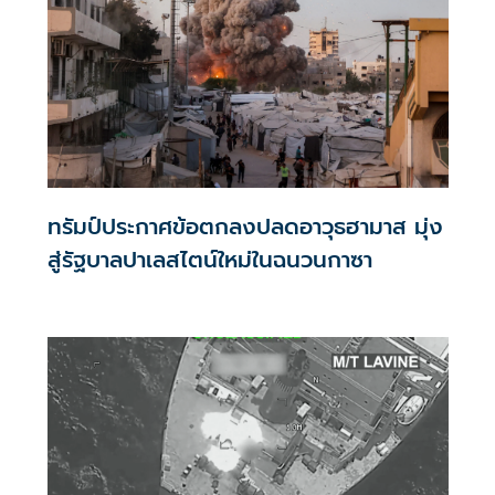
ทรัมป์ประกาศข้อตกลงปลดอาวุธฮามาส มุ่ง
สู่รัฐบาลปาเลสไตน์ใหม่ในฉนวนกาซา