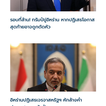
รอบที่ล้าน! ทรัมป์ขู่อิหร่าน หากปฏิเสธโอกาส
สุดท้ายอาจถูกตัดหัว
อิหร่านปฏิเสธเจรจาสหรัฐฯ หักล้างคำ