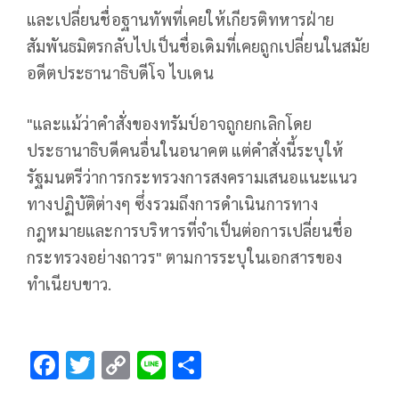
และเปลี่ยนชื่อฐานทัพที่เคยให้เกียรติทหารฝ่าย
สัมพันธมิตรกลับไปเป็นชื่อเดิมที่เคยถูกเปลี่ยนในสมัย
อดีตประธานาธิบดีโจ ไบเดน
"และแม้ว่าคำสั่งของทรัมป์อาจถูกยกเลิกโดย
ประธานาธิบดีคนอื่นในอนาคต แต่คำสั่งนี้ระบุให้
รัฐมนตรีว่าการกระทรวงการสงครามเสนอแนะแนว
ทางปฏิบัติต่างๆ ซึ่งรวมถึงการดำเนินการทาง
กฎหมายและการบริหารที่จำเป็นต่อการเปลี่ยนชื่อ
กระทรวงอย่างถาวร" ตามการระบุในเอกสารของ
ทำเนียบขาว.
F
T
C
Li
S
ac
wi
o
n
h