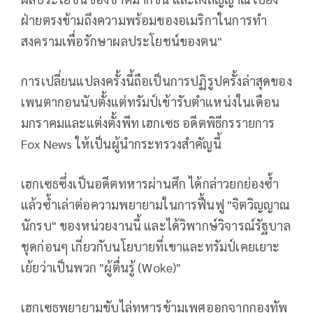
ฝ่ายตรงข้ามถึงความพร้อมของอเมริกาในการทำ
สงครามเพื่อรักษาผลประโยชน์ของตน"
การเปลี่ยนแปลงครั้งนี้ถือเป็นการปฏิรูปครั้งล่าสุดของ
เพนตากอนนับตั้งแต่ทรัมป์เข้ารับตำแหน่งในเดือน
มกราคมและแต่งตั้งพีท เฮกเซธ อดีตพิธีกรรายการ
Fox News ให้เป็นผู้นำกระทรวงสำคัญนี้
เฮกเซธซึ่งเป็นอดีตทหารผ่านศึก ได้กล่าวยกย่องซ้ำ
แล้วซ้ำเล่าต่อความพยายามในการฟื้นฟู "จิตวิญญาณ
นักรบ" ของหน่วยงานนี้ และได้วิพากษ์วิจารณ์รัฐบาล
ชุดก่อนๆ เกี่ยวกับนโยบายที่เขาและทรัมป์เคยเยาะ
เย้ยว่าเป็นพวก "ผู้ตื่นรู้ (Woke)"
เฮกเซธพยายามขับไล่ทหารข้ามเพศออกจากกองทัพ