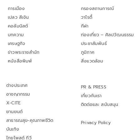
การเมือง
กรองสถานการณ์
เปลว สีเงิน
วาไรตี้
คอลัมนิสต์
กีฬา
บทความ
ท่องเที่ยว – ศิลปวัฒนธรรม
เศรษฐกิจ
ประชาสัมพันธ์
ข่าวพระราชสำนัก
ภูมิภาค
หนังสือพิมพ์
สิ่งแวดล้อม
ต่างประเทศ
PR & PRESS
อาชญากรรม
เกี่ยวกับเรา
X-CITE
ติดต่อและ สนับสนุน
ยานยนต์
สาธารณสุข-คุณภาพชีวิต
Privacy Policy
บันเทิง
ไทยโพสต์ ทีวี