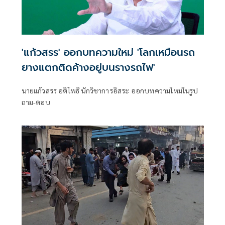
'แก้วสรร' ออกบทความใหม่ 'โลกเหมือนรถ
ยางแตกติดค้างอยู่บนรางรถไฟ'
นายแก้วสรร อติโพธิ นักวิชาการอิสระ ออกบทความใหม่ในรูป
ถาม-ตอบ