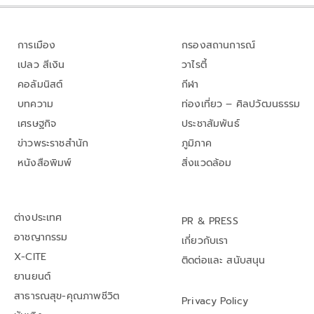
การเมือง
กรองสถานการณ์
เปลว สีเงิน
วาไรตี้
คอลัมนิสต์
กีฬา
บทความ
ท่องเที่ยว – ศิลปวัฒนธรรม
เศรษฐกิจ
ประชาสัมพันธ์
ข่าวพระราชสำนัก
ภูมิภาค
หนังสือพิมพ์
สิ่งแวดล้อม
ต่างประเทศ
PR & PRESS
อาชญากรรม
เกี่ยวกับเรา
X-CITE
ติดต่อและ สนับสนุน
ยานยนต์
สาธารณสุข-คุณภาพชีวิต
Privacy Policy