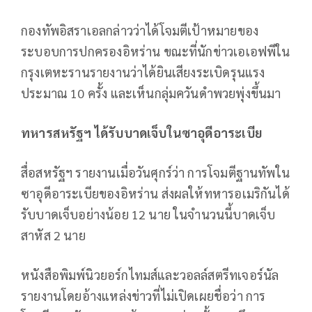
กองทัพอิสราเอลกล่าวว่าได้โจมตีเป้าหมายของ
ระบอบการปกครองอิหร่าน ขณะที่นักข่าวเอเอฟพีใน
กรุงเตหะรานรายงานว่าได้ยินเสียงระเบิดรุนแรง
ประมาณ 10 ครั้ง และเห็นกลุ่มควันดำพวยพุ่งขึ้นมา
ทหารสหรัฐฯ ได้รับบาดเจ็บในซาอุดีอาระเบีย
สื่อสหรัฐฯ รายงานเมื่อวันศุกร์ว่า การโจมตีฐานทัพใน
ซาอุดีอาระเบียของอิหร่าน ส่งผลให้ทหารอเมริกันได้
รับบาดเจ็บอย่างน้อย 12 นาย ในจำนวนนี้บาดเจ็บ
สาหัส 2 นาย
หนังสือพิมพ์นิวยอร์กไทมส์และวอลล์สตรีทเจอร์นัล
รายงานโดยอ้างแหล่งข่าวที่ไม่เปิดเผยชื่อว่า การ