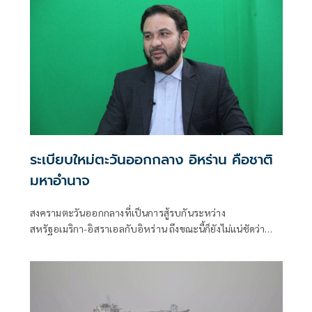
ระเบียบใหม่ตะวันออกกลาง อิหร่าน คือชาติ
มหาอำนาจ
สงครามตะวันออกกลางที่เป็นการสู้รบกันระหว่าง
สหรัฐอเมริกา-อิสราเอลกับอิหร่าน ถึงขณะนี้ก็ยังไม่แน่ชัดว่า
หลังจากนี้ จะกลับมาเปิดฉากสู้รบ-ปะทะกันอย่างหนักอีกหรือ
ไม่