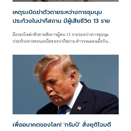
เหตุระเบิดฆ่าตัวตายระหว่างการชุมนุม
ประท้วงในปากีสถาน มีผู้เสียชีวิต 13 ราย
มือระเบิดฆ่าตัวตายสังหารผู้คน 13 รายระหว่างการชุมนุม
ประท้วงทางตอนเหนือของปากีสถาน ตำรวจแถลงเมื่อวัน
อาทิตย์ว่า มีผู้บาดเจ็บ 22 รายในเหตุการณ์ที่เกิดขึ้นในเขตสวัต
จังหวัดไคเบอร์ปัคตุนควา
เพื่ออนาคตของโลก! 'ทรัมป์' สั่งยุติโจมตี