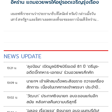
อิหร่าน แถมอวยพรให้อยู่รอดเจริญรุ่งเรือง
เอเอฟพีรายงานว่าประธานาธิบดีโดนัลด์ ทรัมป์ กล่าวเมื่อวัน
เสาร์ สหรัฐฯ และอิสราเอลตกลงที่จะชะลอการโจมตีอิหร่าน
ครั้งใหม่ โดยมีเงื่อนไขว่าต้องบรรลุข้อตกลงยุติความขัดแย้งที่ยืด
เยื้อมาหลายเดือนโดยเร็ว
NEWS UPDATE
'ลุงป้อม' เปิดมูลนิธิฯเบิร์ธเดย์ 81 ปี 'ตรีนุช-
13:21 น.
อดีตบิ๊กทหาร-เอกชน' ร่วมอวยพรคึกคัก
นายกฯ เข้าเฝ้าสมเด็จพระสังฆราช ถวายเครื่อง
13:09 น.
สักการะ เนื่องในเทศกาลเข้าพรรษา ประจำปี
2569
‘วัฒนา’ ประกาศชิงนายก อบจ.ขอนแก่นอีก
13:02 น.
สมัย หลังศาลคืนความบริสุทธิ์
'ฉลอง เรี่ยวแรง' ยิงนายก อบจ.นนทบุรีดับ!