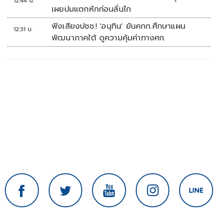
12:44 น.
เผยปมแตกหักก่อนลั่นไก
ฟังเสียงปชช.! 'อนุทิน' ยันคกก.ศึกษาแผน
12:31 น.
พัฒนาภาคใต้ ดูความคุ้มค่าทางศก.