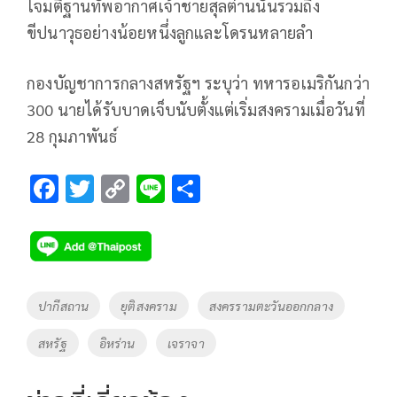
โจมตีฐานทัพอากาศเจ้าชายสุลต่านนั้นรวมถึง
ขีปนาวุธอย่างน้อยหนึ่งลูกและโดรนหลายลำ
กองบัญชาการกลางสหรัฐฯ ระบุว่า ทหารอเมริกันกว่า
300 นายได้รับบาดเจ็บนับตั้งแต่เริ่มสงครามเมื่อวันที่
28 กุมภาพันธ์
F
T
C
Li
S
ac
wi
o
n
h
e
tt
p
e
ar
b
er
y
e
o
Li
Tags
ปากีสถาน
ยุติสงคราม
สงครรามตะวันออกกลาง
o
n
สหรัฐ
อิหร่าน
เจราจา
k
k