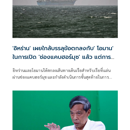
'อิหร่าน' เผยใกล้บรรลุข้อตกลงกับ' โอมาน'
ในการเปิด 'ช่องแคบฮอร์มุซ' แล้ว แต่การ
เปิดขึ้นอยู่กับสหรัฐฯ
อิหร่านและโอมานได้ตกลงเส้นทางเดินเรือสำหรับเรือที่แล่น
ผ่านช่องแคบฮอร์มุซ และกำลังดำเนินการขั้นสุดท้ายในการ
บริหารจัดการเส้นทางเดินเรือยุทธศาสตร์นี้ร่วมกัน เตหะราน
กล่าวเมื่อวันพุธที่ผ่านมา แม้ว่าเหตุการณ์ด้านความมั่นคงล่าสุด
จะเน้นย้ำถึงความเสี่ยงที่ยังคงมีอยู่สำหรับการขนส่งทางเรือใน
ภูมิภาคก็ตาม