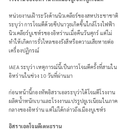
หน่วยงานเฝ้าระวังด้านนิวเคลียร์ของสหประชาชาติ
ระบุว่า การโจมตีด้วยขีปนาวุธเกิดขึ้นใกล้โรงไฟฟ้า
นิวเคลียร์บูเชห์รของอิหร่านเมื่อคืนวันศุกร์ แต่ไม่
ทำให้เกิดการรั่วไหลของรังสีหรือความเสียหายต่อ
เครื่องปฏิกรณ์
IAEA ระบุว่า เหตุการณ์นี้เป็นการโจมตีครั้งที่สามใน
อิหร่านในช่วง 10 วันที่ผ่านมา
ก่อนหน้านี้กองทัพอิสราเอลระบุว่าได้โจมตีโรงงาน
ผลิตน้ำหนักเบาและโรงงานแปรรูปยูเรเนียมในภาค
กลางของอิหร่าน แต่ไม่ได้กล่าวถึงเมืองบูเชห์ร
อิสราเอลโจมตีเตหะราน