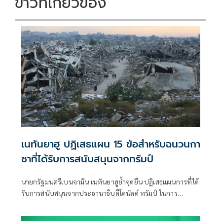
ข่าวที่เกี่ยวข้อง
เนทันยาฮู ปฏิเสธแผน 15 ข้อสำหรับฉนวนกา
ซาที่ได้รับการสนับสนุนจากทรัมป์
นายกรัฐมนตรีเบนจามิน เนทันยาฮูย้ำจุดยืน ปฏิเสธแผนการที่ได้
รับการสนับสนุนจากประธานาธิบดีโดนัลด์ ทรัมป์ ในการ
ปลดอาวุธกลุ่มฮามาสในฉนวนกาซา