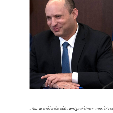
แฟ้มภาพ ยาอีร์ ลาปิด อดีตนายกรัฐมนตรีรักษาการของอิสราเ