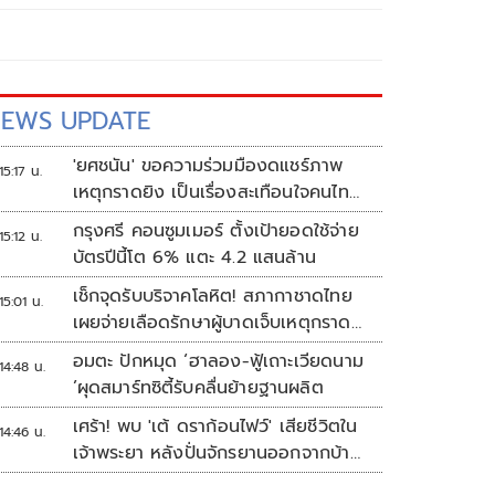
EWS UPDATE
'ยศชนัน' ขอความร่วมมืองดแชร์ภาพ
15:17 น.
เหตุกราดยิง เป็นเรื่องสะเทือนใจคนไทย
ทั้งประเทศ
กรุงศรี คอนซูมเมอร์ ตั้งเป้ายอดใช้จ่าย
15:12 น.
บัตรปีนี้โต 6% แตะ 4.2 แสนล้าน
เช็กจุดรับบริจาคโลหิต! สภากาชาดไทย
15:01 น.
เผยจ่ายเลือดรักษาผู้บาดเจ็บเหตุกราด
ยิงแล้ว 148 ยูนิต
อมตะ ปักหมุด ‘ฮาลอง-ฟู้เถาะเวียดนาม
14:48 น.
’ผุดสมาร์ทซิตี้รับคลื่นย้ายฐานผลิต
เศร้า! พบ 'เต้ ดราก้อนไฟว์' เสียชีวิตใน
14:46 น.
เจ้าพระยา หลังปั่นจักรยานออกจากบ้าน
ตี 4