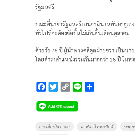
รัฐมนตรี
ขณะที่นายกรัฐมนตรีเบนจามิน เนทันยาฮูเองก็
ทั่วไปที่จะต้องจัดขึ้นไม่เกินสิ้นเดือนตุลาคม
ด้วยวัย 76 ปี ผู้นำพรรคลิคุดฝ่ายขวา เป็นน
โดยดำรงตำแหน่งรวมกันมากกว่า 18 ปี ในห
F
T
C
Li
S
ac
wi
o
n
h
e
tt
p
e
ar
b
er
y
e
o
Li
Tags
การเมืองอิสราเอล
นาฟตาลี เบนเน็ตต์
นายกร
o
n