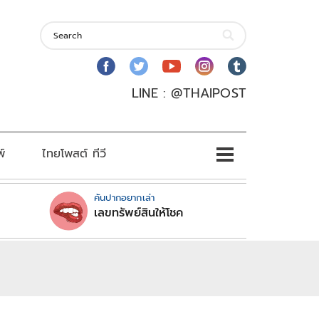
LINE : @THAIPOST
พ์
ไทยโพสต์ ทีวี
คันปากอยากเล่า
เลขทรัพย์สินให้โชค