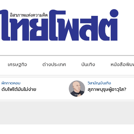
เศรษฐกิจ
ต่างประเทศ
บันเทิง
หนังสือพิม
ผักกาดหอม
วิสามัญบันเทิง
ดับไฟใต้มันไม่ง่าย
สุภาพบุรุษผู้อาวุโส?