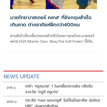
มวยไทย'มาสเตอร์ คลาส' ที่อังกฤษสำเร็จ
เกินคาด ต่างชาติแห่ฝึกกว่า400คน
ผ่านพ้นไปอีกหนึ่งประเทศสำหรับโครงการมวยไทย มาสเตอร์
คลาส 2025 (Master Class Muay Thai Soft Power) ซึ่งจัด
โดยคณะอนุกรรมการขับเคลื่อนอุตสาหกรรมด้านกีฬา ร่วมกับ
สำนักงานคณะกรรมการกีฬามวย การกีฬาแห่งประเทศไทย
(กกท.) ล่าสุดยกทีมไปจัดโครงการที่ประเทศอังกฤษ เมื่อวันที่ 3
พฤษภาคม ซึ่งจัดเป็นครั้งที่ 3 ต่อจากเขตปกครองพิเศษฮ่องกง
และประเทศบราซิล
NEWS UPDATE
เศร้า ‘ครูหมวย’ 1 ในเหยื่อกราดยิง เพิ่งรับ
21:14 น.
รางวัล ‘ครูดี ครูเก่ง’
กต.ซัด 'ทอม แอนดรูส์' ไม่เป็นมืออาชีพ จ่อร้อง
20:51 น.
HRC ปมพาดพิงไทย