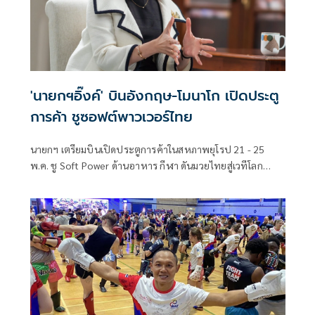
'นายกฯอิ๊งค์' บินอังกฤษ-โมนาโก เปิดประตู
การค้า ชูซอฟต์พาวเวอร์ไทย
นายกฯ เตรียมบินเปิดประตูการค้าในสหภาพยุโรป 21 - 25
พ.ค. ชู Soft Power ด้านอาหาร กีฬา ดันมวยไทยสู่เวทีโลก
พร้อมดึงแข่ง F1 มาไทย สร้างโอกาสใหม่ทางเศรษฐกิจให้กับ
ประเทศ