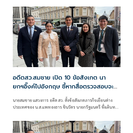
อันดับตาราง เรียกได้ว่าแฟนบอลต้องไม่พลาดแม้แต่นาทีเดียว
โดย Monomax พร้อมถ่ายทอดสดครบทุกคู่และบางคู่ผ่านหน้า
จอ ช่อง MONO29
อดีตสว.สมชาย เปิด 10 ข้อสังเกต นา
ยกฯอิ๊งค์ไปอังกฤษ ชี้หากสื่อตรวจสอบจะ
พบความจริง
นายสมชาย แสวงการ อดีต สว. ตั้งข้อสังเกตภารกิจเยือนต่าง
ประเทศของ น.ส.แพทองธาร ชินวัตร นายกรัฐมนตรี ซึ่งเดินทาง
ไปประเทศอังกฤษว่า ข่าวแจกvsข่าวเจาะ #ภารกิจนายกจริง
หรือ