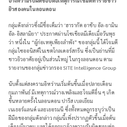
อ้างความรับผิดชอบต่อเหตุการณ์ใช้มีดทำร้ายชาว
ยิวสองคนในลอนดอน
กลุ่มดังกล่าวซึ่งมีชื่อเต็มว่า ‘ฮารากัต อาชับ อัล-ยามิน
อัล-อิสลามิยา’ ประกาศผ่านโซเชียลมีเดียเมื่อวันพุธ
ว่า หนึ่งใน “ผู้ก่อเหตุเพียงลำพัง” ของกลุ่มนี้ ได้โจมตี
กลุ่มไซออนิสต์ในเขตโกลเดอร์สกรีน ซึ่งเป็นย่านที่มี
ชาวยิวอาศัยอยู่เป็นส่วนใหญ่ ในกรุงลอนดอน ตาม
รายงานของกลุ่มข่าวกรอง SITE Intelligence Group
นับตั้งแต่สงครามอิหร่านเริ่มต้นขึ้นเมื่อปลายเดือน
กุมภาพันธ์ มีเหตุการณ์วางเพลิงและโจมตีอื่น ๆ เกิด
ขึ้นหลายครั้งในลอนดอน ปารีส เบลเยียม
เนเธอร์แลนด์ และเยอรมนี ซึ่งทั้งหมดถูกระบุว่าเป็น
ฝีมือของกลุ่มดังกล่าว กลุ่มนี้เพิ่งปรากฏตัวขึ้นเมื่อต้น
เดือนมีนาคม และได้ออกมาอ้างความรับผิดชอบต่อ