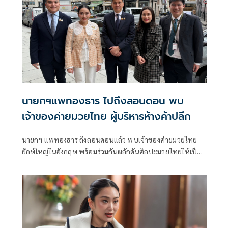
นายกฯแพทองธาร ไปถึงลอนดอน พบ
เจ้าของค่ายมวยไทย ผู้บริหารห้างค้าปลีก
นายกฯ แพทองธาร ถึงลอนดอนแล้ว พบเจ้าของค่ายมวยไทย
ยักษ์ใหญ่ในอังกฤษ พร้อมร่วมกันผลักดันศิลปะมวยไทยให้เป็น
สินค้า”เมดอินไทยแลนด์” พร้อมพบผู้บริหารซูเปอร์สโตร์ขนาด
ใหญ่ที่มีสินค้าจากไทยมากกว่า