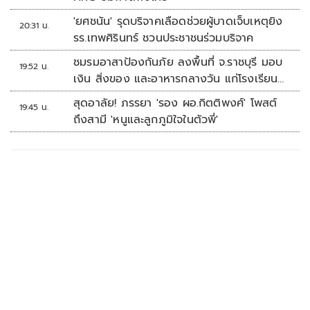
'ยศชนัน' รุดบริจาคเลือดช่วยผู้บาดเจ็บเหตุยิง
20:31 น.
รร.เทพศิรินทร์ ชวนประชาชนร่วมบริจาค
ชมรมอาสาป้องกันภัย ลงพื้นที่ จ.ราชบุรี มอบ
19:52 น.
เงิน สิ่งของ และอาหารกลางวัน แก่โรงเรียน
บ้านหนองน้ำใส
สุดอาลัย! ภรรยา 'รอง ผอ.กิตติพงศ์' โพสต์
19:45 น.
ถึงสามี 'หนูและลูกภูมิใจในตัวพี่'