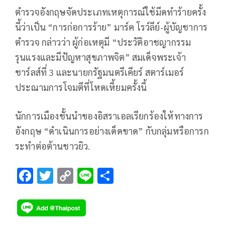
ตำรวจอังกฤษจัดประเภทเหตุการณ์ใช้มีดทำร้ายครั้ง
นี้ว่าเป็น “การก่อการร้าย” มาร์ค โรว์ลีย์-ผู้บัญชาการ
ตำรวจ กล่าวว่า ผู้ก่อเหตุมี “ประวัติอาชญากรรม
รุนแรงและมีปัญหาสุขภาพจิต” สมเด็จพระเจ้า
ชาร์ลส์ที่ 3 และนายกรัฐมนตรีเคียร์ สตาร์เมอร์
ประณามการโจมตีที่โหดเหี้ยมครั้งนี้
นักการเมืองชั้นนำของอิสราเอลเรียกร้องให้ทางการ
อังกฤษ “ดำเนินการอย่างเด็ดขาด” กับกลุ่มหรือการก
ระทำต่อต้านชาวยิว.
F
T
C
Li
S
ac
wi
o
n
h
e
tt
p
e
ar
b
er
y
e