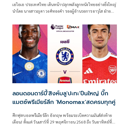
เอไอเอ ประเทศไทย เดินหน้าปลุกพลังลูกหนังไทยอย่างยิ่งใหญ่
นำโดย นางสาวญดา วงศ์ทองคำ รองผู้อำนวยการอาวุโส ฝ่าย
บริหารสิทธิพิเศษและกิจกรรมลูกค้า ร่วมกับพันธมิตรระดับโลก
อย่าง สโมสรฟุตบอลท็อตแน่ม ฮ็อตสเปอร์ (Tottenham
Hotspur) จัดการแข่งขัน AIA THAILAND CHAMPIONSHIP
2026 ทัวร์นาเมนต์ฟุตบอล 5 คน (5-a-side Football
Tournament) เพื่อเฟ้นหาสุดยอดทีมตัวแทนประเทศไทย เข้า
ร่วมการแข่งขันระดับนานาชาติในรายการ AIA CHAMPIONSHIP
2026 ณ กรุงลอนดอน ประเทศอังกฤษ
ลอนดอนดาร์บี้'สิงห์บลู'ปะทะ'ปืนใหญ่ บิ๊ก
แมตซ์พรีเมียร์ลีก 'Monomax'สดครบทุกคู่
ศึกฟุตบอลพรีเมียร์ลีก อังกฤษ พร้อมระเบิดความมันส์ส่งท้าย
เดือน! ตั้งแต่ วันเสาร์ที่ 29 พฤศจิกายน 2568 ถึง วันอาทิตย์ที่
30 พฤศจิกายน 2568 เต็มไปด้วยคู่ใหญ่ คู่เดือด และคู่ชี้ชะตา