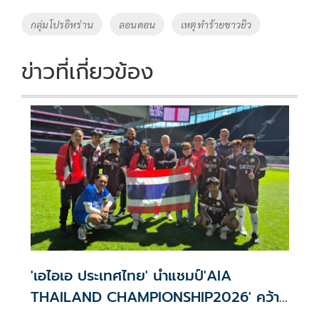
o
Li
Tags
กลุ่มโปรอิหร่าน
ลอนดอน
เหตุทำร้ายชาวยิว
o
n
k
k
ข่าวที่เกี่ยวข้อง
'เอไอเอ ประเทศไทย' นำแชมป์'AIA
THAILAND CHAMPIONSHIP2026' คว้า
ชัยศึกใหญ่ที่ลอนดอน