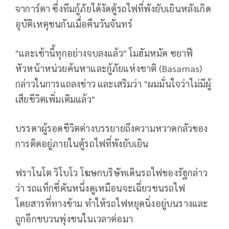
จาการ์ตา ซึ่งทีมกู้ภัยได้งัดตู้รถไฟที่พังยับเยินหลังเกิด
อุบัติเหตุชนกันเมื่อคืนวันจันทร์
"และเช้านี้ทุกอย่างจบลงแล้ว" โมฮัมหมัด ซยาฟี
หัวหน้าหน่วยค้นหาและกู้ภัยแห่งชาติ (Basarnas)
กล่าวในการแถลงข่าว และเสริมว่า "ผมมั่นใจว่าไม่มีผู้
เสียชีวิตเพิ่มเติมแล้ว"
บรรดาผู้รอดชีวิตต่างบรรยายถึงความหวาดกลัวของ
การติดอยู่ภายในตู้รถไฟที่พังยับเยิน
ฟราโนโต วิโบโว โฆษกบริษัทเดินรถไฟของรัฐกล่าว
ว่า รถแท็กซี่คันหนึ่งดูเหมือนจะเฉี่ยวชนรถไฟ
โดยสารที่ทางข้าม ทำให้รถไฟหยุดนิ่งอยู่บนรางและ
ถูกอีกขบวนพุ่งชนในเวลาต่อมา