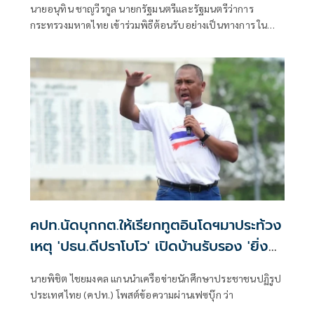
นายอนุทิน ชาญวีรกูล นายกรัฐมนตรีและรัฐมนตรีว่าการ
กระทรวงมหาดไทย เข้าร่วมพิธีต้อนรับอย่างเป็นทางการ ใน
โอกาสเดินทางเยือนสาธารณรัฐอินโดนีเซียอย่างเป็นทางการ
คปท.นัดบุกกต.ให้เรียกทูตอินโดฯมาประท้วง
เหตุ 'ปธน.ดีปราโบโว' เปิดบ้านรับรอง 'ยิ่ง
ลักษณ์'
นายพิชิต ไชยมงคล แกนนำเครือข่ายนักศึกษาประชาชนปฏิรูป
ประเทศไทย (คปท.) โพสต์ข้อความผ่านเฟซบุ๊ก ว่า