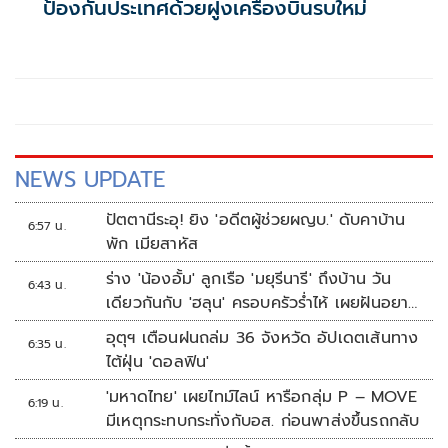
ป้องกันประเทศด้วยฝูงเครื่องบินรบใหม่
NEWS UPDATE
ปัตตานีระอุ! ยิง 'อดีตผู้ช่วยผญบ.' ดับคาบ้าน
6:57 น.
พัก เมียสาหัส
ร่าง 'น้องอั้ม' ลูกเรือ 'มยุรีนารี' ถึงบ้าน วัน
6:43 น.
เดียวกันกับ 'ฮลุน' ครอบครัวร่ำไห้ เผยฝันอยาก
เป็นทหารเรือ
อุตุฯ เตือนฝนถล่ม 36 จังหวัด อัปเดตเส้นทาง
6:35 น.
ไต้ฝุ่น 'ดอลฟิน'
'มหาดไทย' เผยไทม์ไลน์ หารือกลุ่ม P – MOVE
6:19 น.
มีเหตุกระทบกระทั่งกับอส. ก่อนพาส่งขึ้นรถกลับ