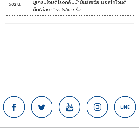
ยูเครนโจมตีโรงกลั่นน้ำมันรัสเซีย มอสโกโจมตี
6:02 น.
คืนใส่สถานีรถไฟและเรือ