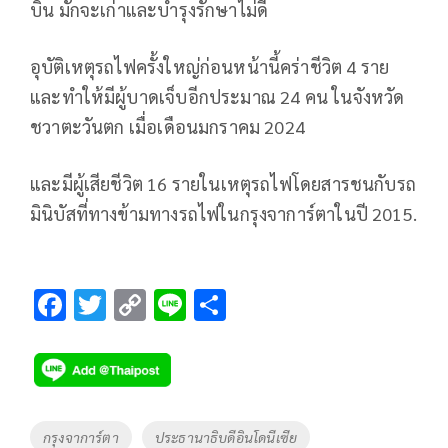
บิน มักจะเก่าและบำรุงรักษาไม่ดี
อุบัติเหตุรถไฟครั้งใหญ่ก่อนหน้านี้คร่าชีวิต 4 ราย
และทำให้มีผู้บาดเจ็บอีกประมาณ 24 คน ในจังหวัด
ชวาตะวันตก เมื่อเดือนมกราคม 2024
และมีผู้เสียชีวิต 16 รายในเหตุรถไฟโดยสารชนกับรถ
มินิบัสที่ทางข้ามทางรถไฟในกรุงจาการ์ตาในปี 2015.
F
T
C
Li
S
ac
wi
o
n
h
e
tt
p
e
ar
b
er
y
e
o
Li
Tags
กรุงจาการ์ตา
ประธานาธิบดีอินโดนีเซีย