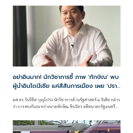
อย่าอินมาก! นักวิชาการชี้ ภาพ 'ทักษิณ' พบ
ผู้นำอินโดนีเซีย แค่สีสันการเมือง เผย 'ปรา
โบโว' เพื่อนเก่าทักษิณ พบกันไม่ใช่แปลก ย้ำ
ผศ.ดร.วันวิชิต บุญโปร่ง นักวิชาการด้านรัฐศาสตร์ ม.รังสิต กล่าว
นานาชาติเข้าใจ นายกฯ-รัฐบาล ผู้มีอำนาจตัว
ว่า การพบกันระหว่างนายทักษิณ ชินวัตร อดีตนายกรัฐมนตรี
จริง
กับนายปราโบโว ซูเบียนโต ประธานาธิบดีอินโดนีเซีย ไม่ใช่เรื่อง
ผิดปกติ เพราะทั้งสองมีความสัมพันธ์ส่วนตัวที่สั่งสมมาเป็นเวลา
นาน ภาพที่ออกมา เป็นสีสันการเมืองเท่านั้น