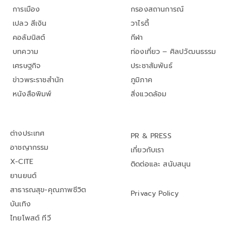
การเมือง
กรองสถานการณ์
เปลว สีเงิน
วาไรตี้
คอลัมนิสต์
กีฬา
บทความ
ท่องเที่ยว – ศิลปวัฒนธรรม
เศรษฐกิจ
ประชาสัมพันธ์
ข่าวพระราชสำนัก
ภูมิภาค
หนังสือพิมพ์
สิ่งแวดล้อม
ต่างประเทศ
PR & PRESS
อาชญากรรม
เกี่ยวกับเรา
X-CITE
ติดต่อและ สนับสนุน
ยานยนต์
สาธารณสุข-คุณภาพชีวิต
Privacy Policy
บันเทิง
ไทยโพสต์ ทีวี