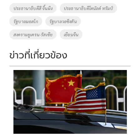
o
n
ประธานาธิบดีสี จิ้นผิง
ประธานาธิบดีโดนัลด์ ทรัมป์
k
k
รัฐบาลมอสโก
รัฐบาลวอชิงตัน
สงครามยูเครน-รัสเซีย
เยือนจีน
ข่าวที่เกี่ยวข้อง