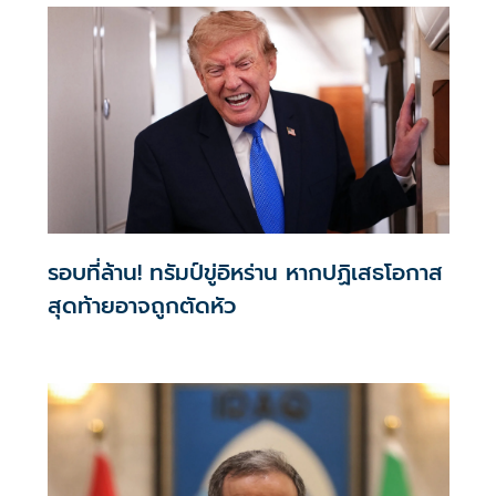
รอบที่ล้าน! ทรัมป์ขู่อิหร่าน หากปฏิเสธโอกาส
สุดท้ายอาจถูกตัดหัว