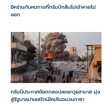
อิหร่านกับหนทางที่ทรัมป์กลืนไม่เข้าคายไม่
ออก
ทรัมป์ประกาศข้อตกลงปลดอาวุธฮามาส มุ่ง
สู่รัฐบาลปาเลสไตน์ใหม่ในฉนวนกาซา