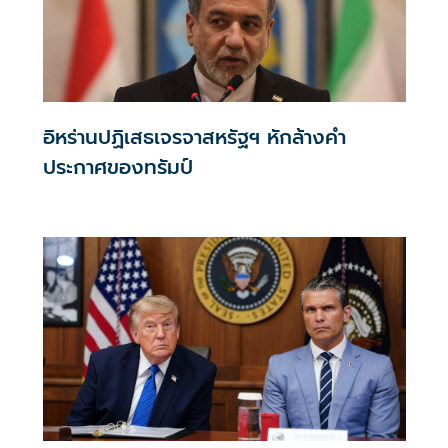
อิหร่านปฏิเสธเจรจาสหรัฐฯ หักล้างคำ
ประกาศของทรัมป์