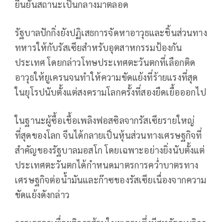
ยืนยันสถานะเป็นกลางมาตลอด
รัฐบาลปักกิ่งยังปฏิเสธการจัดหาอาวุธและชิ้นส่วนทาง
ทหารให้กับรัสเซียสำหรับอุตสาหกรรมป้องกัน
ประเทศ โดยกล่าวโทษประเทศตะวันตกที่เลือกติด
อาวุธให้ยูเครนจนทำให้ความขัดแย้งที่ร้ายแรงที่สุด
ในยุโรปนับตั้งแต่สงครามโลกครั้งที่สองยืดเยื้อออกไป
ในฐานะผู้ซื้อเชื้อเพลิงฟอสซิลจากรัสเซียรายใหญ่
ที่สุดของโลก จีนได้กลายเป็นหุ้นส่วนทางเศรษฐกิจที่
สำคัญของรัฐบาลมอสโก โดยเฉพาะอย่างยิ่งนับตั้งแต่
ประเทศตะวันตกได้กำหนดมาตรการคว่ำบาตรทาง
เศรษฐกิจต่อน้ำมันและก๊าซของรัสเซียเนื่องจากความ
ขัดแย้งดังกล่าว