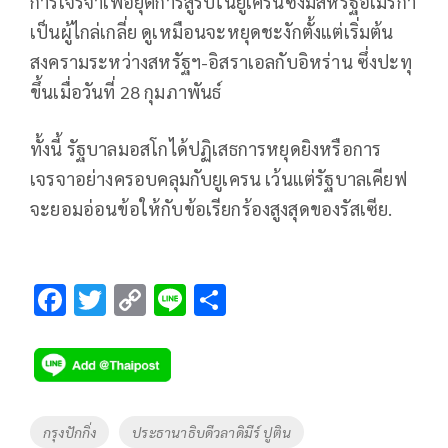
การเจรจาเพื่อยุติการสู้รบในยูเครนซึ่งมีสหรัฐอเมริกา
เป็นผู้ไกล่เกลี่ย ดูเหมือนจะหยุดชะงักตั้งแต่เริ่มต้น
สงครามระหว่างสหรัฐฯ-อิสราเอลกับอิหร่าน ซึ่งปะทุ
ขึ้นเมื่อวันที่ 28 กุมภาพันธ์
ทั้งนี้ รัฐบาลมอสโกได้ปฏิเสธการหยุดยิงหรือการ
เจรจาอย่างครอบคลุมกับยูเครน เว้นแต่รัฐบาลเคียฟ
จะยอมอ่อนข้อให้กับข้อเรียกร้องสูงสุดของรัสเซีย.
F
T
C
Li
S
ac
wi
o
n
h
e
tt
p
e
ar
b
er
y
e
o
Li
Tags
กรุงปักกิ่ง
ประธานาธิบดีวลาดิมีร์ ปูติน