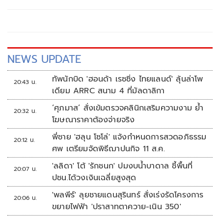
NEWS UPDATE
ทัพนักบิด 'ฮอนด้า เรซซิ่ง ไทยแลนด์' ลุ้นล่าโพ
20:43 น.
เดียม ARRC สนาม 4 ที่มัลดาลิกา
‘ศุภมาส’ สั่งเข้มตรวจคลินิกเสริมความงาม ย้ำ
20:32 น.
โฆษณาราคาต้องจ่ายจริง
พี่ชาย 'ฮลุน โซโล่' แจ้งกำหนดการสวดอภิธรรม
20:12 น.
ศพ เตรียมจัดพิธีฌาปนกิจ 11 ส.ค.
'ลลิดา' โต้ 'รักชนก' ปมงบน้ำบาดาล ชี้พื้นที่
20:07 น.
ปชน.ได้วงเงินเฉลี่ยสูงสุด
'พลพีร์' ลุยชายแดนสุรินทร์ สั่งเร่งรัดโครงการ
20:06 น.
ขยายไฟฟ้า 'ปราสาทตาควาย-เนิน 350'