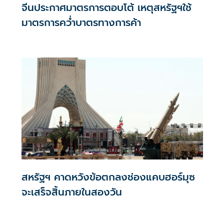
จีนประกาศมาตรการตอบโต้ เหตุสหรัฐฯใช้
มาตรการคว่ำบาตรทางการค้า
สหรัฐฯ คาดหวังข้อตกลงช่องแคบฮอร์มุซ
จะเสร็จสิ้นภายในสองวัน