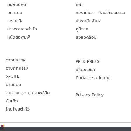
คอลัมนิสต์
กีฬา
บทความ
ท่องเที่ยว – ศิลปวัฒนธรรม
เศรษฐกิจ
ประชาสัมพันธ์
ข่าวพระราชสำนัก
ภูมิภาค
หนังสือพิมพ์
สิ่งแวดล้อม
ต่างประเทศ
PR & PRESS
อาชญากรรม
เกี่ยวกับเรา
X-CITE
ติดต่อและ สนับสนุน
ยานยนต์
สาธารณสุข-คุณภาพชีวิต
Privacy Policy
บันเทิง
ไทยโพสต์ ทีวี