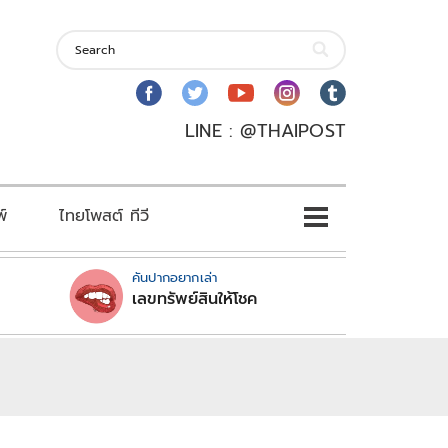
LINE : @THAIPOST
พ์
ไทยโพสต์ ทีวี
คันปากอยากเล่า
เลขทรัพย์สินให้โชค