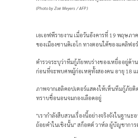
(Photo by Zoë Meyers / AFP)
เอเอฟพีรายงาน เมื่อวันอังคารที่ 19 พฤษภาคม
ของเมืองซานดิเอโก ทางตอนใต้ของแคลิฟอร์เนี
ตำรวจระบุว่าทีมกู้ภัยพบร่างของเหยื่ออยู่ด้
ก่อนที่จะพบศพผู้ก่อเหตุทั้งสองคน อายุ 18 แล
ภาพจากเฮลิคอปเตอร์แสดงให้เห็นทีมกู้ภัยติด
ทราบชื่อนอนจมกองเลือดอยู่
"เรากำลังสืบสวนเรื่องนี้อย่างจริงจังในฐา
ถ้อยคำในเชิงนั้น" สก็อตต์ วาห์ล ผู้บัญชาการ