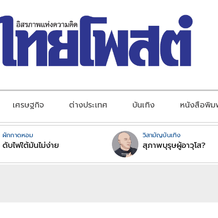
เศรษฐกิจ
ต่างประเทศ
บันเทิง
หนังสือพิม
ผักกาดหอม
วิสามัญบันเทิง
ดับไฟใต้มันไม่ง่าย
สุภาพบุรุษผู้อาวุโส?