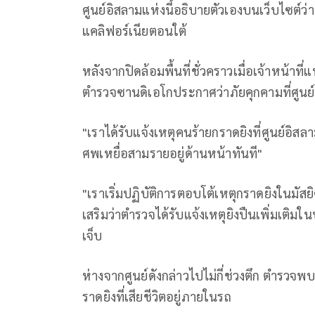
ศูนย์อิสลามแห่งนี้อธิบายตัวเองบนเว็บไซต์ว่าเ
แคลิฟอร์เนียตอนใต้
หลังจากปิดล้อมพื้นที่ชั่วคราวเมื่อเจ้าหน้าท
ตำรวจซานดิเอโกประกาศว่าภัยคุกคามที่ศูนย์แ
"เราได้รับแจ้งเหตุคนร้ายกราดยิงที่ศูนย์อิสล
ศพเหยื่อสามรายอยู่ด้านหน้าทันที"
"เราเริ่มปฏิบัติการตอบโต้เหตุกราดยิงในมัสยิ
เสริมว่าตำรวจได้รับแจ้งเหตุยิงปืนเพิ่มเติมใ
เจ็บ
ห่างจากศูนย์ดังกล่าวไปไม่กี่ช่วงตึก ตำรวจพ
ราดยิงที่เสียชีวิตอยู่ภายในรถ