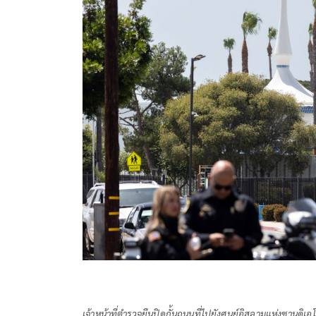
เจ้าหน้าที่ตำรวจยืนปิดกั้นถนนที่ไปยังศูนย์อิสลามแห่งซานดิเ