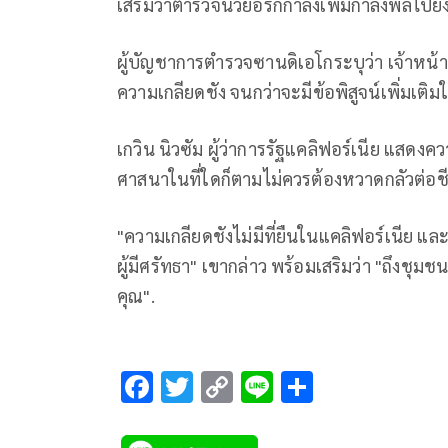
เสริมว่าตำรวจนิวยอร์กกำลังเพิ่มกำลังพลไปยั
ผู้บัญชาการตำรวจซานดิเอโกระบุว่า เจ้าหน้
ความเกลียดชัง จนกว่าจะมีข้อพิสูจน์เพิ่มเติม
เกวิน นิวซัม ผู้ว่าการรัฐแคลิฟอร์เนีย แสดงคว
ศาสนาในที่ใดก็ตามไม่ควรต้องหวาดกลัวต่อช
"ความเกลียดชังไม่มีที่ยืนในแคลิฟอร์เนีย แ
ผู้มีศรัทธา" เขากล่าว พร้อมเสริมว่า "ถึงชุ
คุณ".
F
T
C
Li
S
ac
wi
o
n
h