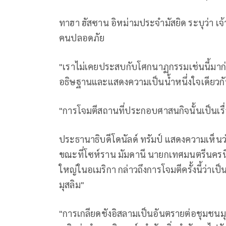
ทาฮา ฮัสซาน อิหม่ามประจำมัสยิด ระบุว่า เจ้า
คนปลอดภัย
"เราไม่เคยประสบกับโศกนาฏกรรมเช่นนี้มาก่อน
อธิษฐานและแสดงความเป็นน้ำหนึ่งใจเดียวก
"การโจมตีสถานที่ประกอบศาสนกิจนั้นเป็นเรื่อง
ประธานาธิบดีโดนัลด์ ทรัมป์ แสดงความเห็นว่า
ขณะที่โซห์ราน มัมดานี นายกเทศมนตรีนครน
ใหญ่ในอเมริกา กล่าวถึงการโจมตีครั้งนี้ว่า
มุสลิม"
"การเกลียดชังอิสลามเป็นอันตรายต่อชุมชนมุ