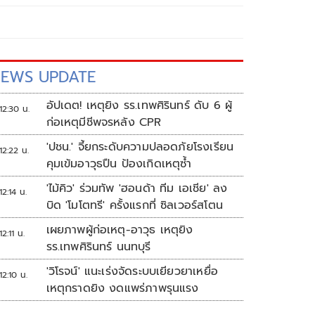
EWS UPDATE
อัปเดต! เหตุยิง รร.เทพศิรินทร์ ดับ 6 ผู้
12:30 น.
ก่อเหตุมีชีพจรหลัง CPR
'ปชน.' จี้ยกระดับความปลอดภัยโรงเรียน
12:22 น.
คุมเข้มอาวุธปืน ป้องเกิดเหตุซ้ำ
'ไม้คิว' ร่วมทัพ 'ฮอนด้า ทีม เอเชีย' ลง
12:14 น.
บิด 'โมโตทรี' ครั้งแรกที่ ซิลเวอร์สโตน
เผยภาพผู้ก่อเหตุ-อาวุธ เหตุยิง
12:11 น.
รร.เทพศิรินทร์ นนทบุรี
'วิโรจน์' แนะเร่งจัดระบบเยียวยาเหยื่อ
12:10 น.
เหตุกราดยิง งดแพร่ภาพรุนแรง