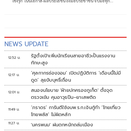
เชิงรุก' เน้นโอกาส-ผลประโยชน์ ถึงมือประชาชน จับมือทุก
หน่วยงาน 'คลัสเตอร์' เดินหน้า FTA ไทย-สหภาพยุโรป
NEWS UPDATE
รัฐตั้งเป้าเพิ่มนักเรียนสายอาชีวะปั้นแรงงาน
12:52 น.
ทักษะสูง
‘ศุลกากรช่องจอม’ เปิดปฏิบัติการ ‘เดือนนี้ไม่มี
12:17 น.
ดูด’ ลุยจับบุหรี่เถื่อน
สนองนโยบาย 'ฝ่ายปกครองภูเก็ต' ตั้งจุด
12:01 น.
ตรวจเข้ม คุมอาวุธปืน–ยาเสพติด
‘ภราดร’ การันตีใช้งบพ.ร.ก.เงินกู้ทำ ‘ไทยเที่ยว
11:49 น.
ไทยพลัส’ ไม่ผิดหลัก
11:27 น.
'นครพนม' ฝนตกหนักถล่มเมือง