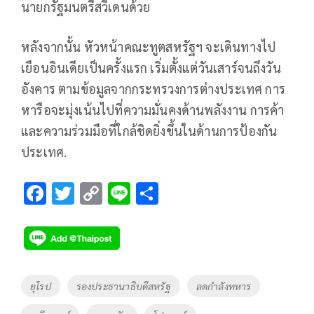
นายกรัฐมนตรีสวีเดนด้วย
หลังจากนั้น หัวหน้าคณะทูตสหรัฐฯ จะเดินทางไป
เยือนอินเดียเป็นครั้งแรก เริ่มตั้งแต่วันเสาร์จนถึงวัน
อังคาร ตามข้อมูลจากกระทรวงการต่างประเทศ การ
หารือจะมุ่งเน้นไปที่ความมั่นคงด้านพลังงาน การค้า
และความร่วมมือที่ใกล้ชิดยิ่งขึ้นในด้านการป้องกัน
ประเทศ.
F
T
C
Li
S
ac
wi
o
n
h
e
tt
p
e
ar
b
er
y
e
o
Li
Tags
ยุโรป
รองประธานาธิบดีสหรัฐ
ลดกำลังทหาร
o
n