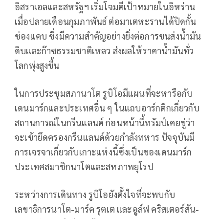
อิสราเอลและสหรัฐฯ เริ่มโจมตีเป้าหมายในอิหร่าน
เมื่อปลายเดือนกุมภาพันธ์ ต่อมาเตหะรานได้ปิดกั้น
ช่องแคบ ซึ่งมีความสำคัญอย่างยิ่งต่อการขนส่งน้ำมัน
ดิบและก๊าซธรรมชาติเหลว ส่งผลให้ราคาน้ำมันทั่ว
โลกพุ่งสูงขึ้น
ในการประชุมสภานาโต รูบิโอมีแผนที่จะหารือกับ
เดนมาร์กและประเทศอื่น ๆ ในแถบอาร์กติกเกี่ยวกับ
สถานการณ์ในกรีนแลนด์ ก่อนหน้านี้ทรัมป์เคยขู่ว่า
จะเข้ายึดครองกรีนแลนด์ด้วยกำลังทหาร ปัจจุบันมี
การเจรจาเกี่ยวกับเกาะแห่งนี้ซึ่งเป็นของเดนมาร์ก
ประเทศสมาชิกนาโตและสหภาพยุโรป
ระหว่างการเดินทาง รูบิโอยังตั้งใจที่จะพบกับ
เลขาธิการนาโต-มาร์ค รุตเต และอูล์ฟ คริสเตอร์สัน-