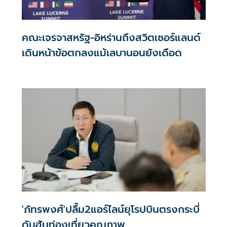
คณะเจรจาสหรัฐ-อิหร่านถึงสวิตเซอร์แลนด์
เดินหน้าข้อตกลงแม้เลบานอนยังเดือด
'ภัทรพงศ์'ปลื้ม2แอร์ไลน์ยุโรปบินตรงกระบี่
ดันฮับท่องเที่ยวคุณภาพ