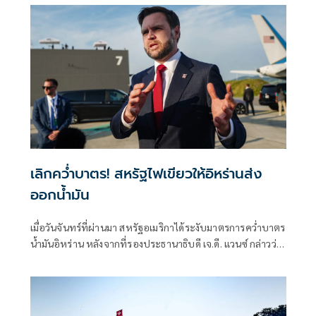
เลิกคว่ำบาตร! สหรัฐไฟเขียวให้อิหร่านส่ง
ออกน้ำมัน
เมื่อวันจันทร์ที่ผ่านมา สหรัฐอเมริกาได้ระงับมาตรการคว่ำบาตร
น้ำมันอิหร่าน หลังจากที่รองประธานาธิบดี เจ.ดี. แวนซ์ กล่าวว่า
อิหร่านจะอนุญาตให้ผู้ตรวจสอบด้านนิวเคลียร์ของ
สหประชาชาติกลับเข้าประเทศได้