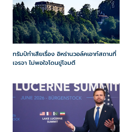
ทรัมป์ทำเสียเรื่อง อิหร่านวอล์คเอาท์สถานที่
เจรจา ไม่พอใจโดนขู่โจมตี