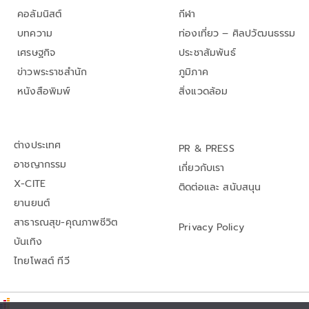
คอลัมนิสต์
กีฬา
บทความ
ท่องเที่ยว – ศิลปวัฒนธรรม
เศรษฐกิจ
ประชาสัมพันธ์
ข่าวพระราชสำนัก
ภูมิภาค
หนังสือพิมพ์
สิ่งแวดล้อม
ต่างประเทศ
PR & PRESS
อาชญากรรม
เกี่ยวกับเรา
X-CITE
ติดต่อและ สนับสนุน
ยานยนต์
สาธารณสุข-คุณภาพชีวิต
Privacy Policy
บันเทิง
ไทยโพสต์ ทีวี