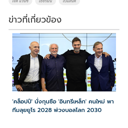
เจดี แวนซ์
เยอรมัน
โปแลนด์
k
k
ข่าวที่เกี่ยวข้อง
'คล็อปป์' นั่งกุนซือ 'อินทรีเหล็ก' คนใหม่ พา
ทีมลุยยูโร 2028 พ่วงบอลโลก 2030