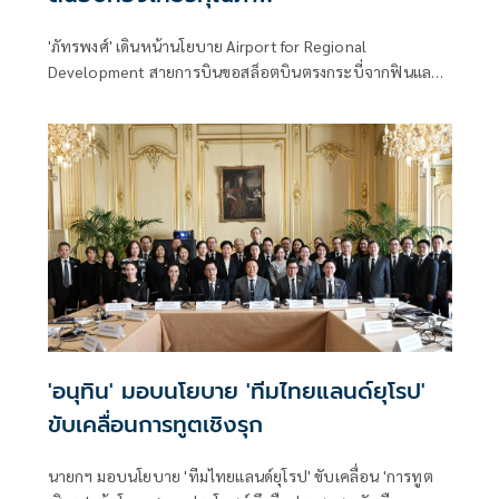
'ภัทรพงศ์' เดินหน้านโยบาย Airport for Regional
Development สายการบินขอสล็อตบินตรงกระบี่จากฟินแลนด์
และเดนมาร์ก รับฤดูหนาว 69/70ชี้ช่วยดึงนักท่องเที่ยวคุณภาพ
สูงจากยุโรปเหนือ กระตุ้นเศรษฐกิจและการท่องเที่ยวภาคใต้
'อนุทิน' มอบนโยบาย 'ทีมไทยแลนด์ยุโรป'
ขับเคลื่อนการทูตเชิงรุก
นายกฯ มอบนโยบาย 'ทีมไทยแลนด์ยุโรป' ขับเคลื่อน 'การทูต