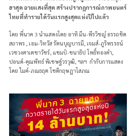
ฮาสุด ฉายแสงที่สุด สร้างปรากฏการณ์ภาพยนตร์
ไทยที่ทำรายได้วันแรกสูงสุดแห่งปีไปแล้ว
โดย พี่นาค 3 นำแสดงโดย อาทิ มีน-พีรวิชญ์ อรรถชิต
สถาพร , เอม-วิทวัส รัตนบุญบารมี, เจมส์-ภูริพรรธน์
เวชวงศาเตชาวัชร์, แชมป์-ชนาธิป โพธิ์ทองคำ,
ปอนด์-คุณพัทธ์ พิเชษฐ์วรวุฒิ, ฯลฯ กำกับการแสดง
โดย ไมค์-ภณธฤต โชติกฤษฎาโสภณ