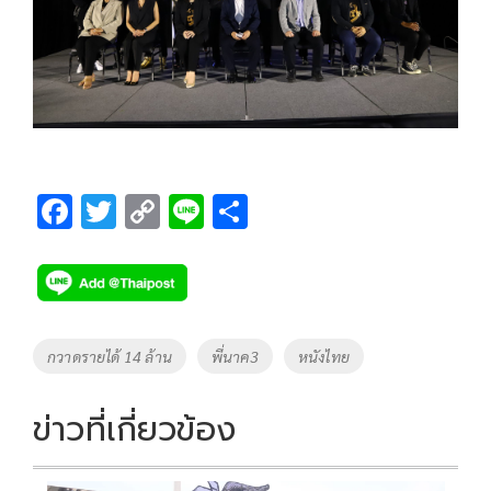
F
T
C
Li
S
ac
wi
o
n
h
e
tt
p
e
ar
b
er
y
e
o
Li
Tags
กวาดรายได้ 14 ล้าน
พี่นาค3
หนังไทย
o
n
k
k
ข่าวที่เกี่ยวข้อง