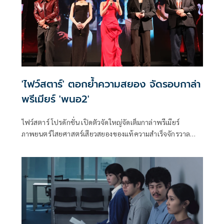
'ไฟว์สตาร์' ตอกย้ำความสยอง จัดรอบกาล่า
พรีเมียร์ 'พนอ2'
ไฟว์สตาร์ โปรดักชั่น เปิดตัวจัดใหญ่จัดเต็มกาล่าพรีเมียร์
ภาพยนตร์ไสยศาสตร์เสียวสยองของแท้ความสําเร็จจักรวาล
“ลองของ” สู่ตํานานความสยองของ “ครูพนอ” จะกลับมาเสียว
สยองอีกครั้งใน “พนอ2” โดยภาพยนตร์จะบอกเล่าเรื่องราวหลัง
จากที่ พนอ ได้คืนพลังเทพสามตา ชีวิตของพนอก็เหมือนถูก
รีเซ็ตเริ่มความทรงจําใหม่กับการเรียนในรั้ววิทยาลัยครูอย่างที่
เธอใฝ่ฝัน โดยมี เปี๊ยก คอยเฝ้ามองและช่วยเหลือเธออยู่ห่างๆ