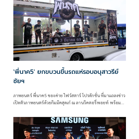
'พี่นาค5' ยกขบวนขึ้นรถแห่รอบอนุสาวรีย์
ชัยฯ
ภาพยนตร์ พี่นาค5 ของค่าย ไฟว์สตาร์ โปรดักชั่น ที่มาแถลงข่าว
เปิดตัวภาพยนตร์ด้วยกิมมิคสุดเก๋ ณ ลานวิคตอรี่พอยท์ พร้อม
ยกขบวนเหล่านักแสดงนำขึ้นรถแห่พี่นาคสุดยิ่งใหญ่ถือฤกษ์ดีวน
รอบอนุสาวรีย์ชัยสมรภูมิ และเปิดประเดิมด้วยโชว์จากศิลปิน
SPRITE(สไปร์ท) ในเพลง ผีพี่นาค ซึ่งเป็นหนึ่งในเพลงประกอบ
ภาพยนตร์ พี่นาค5