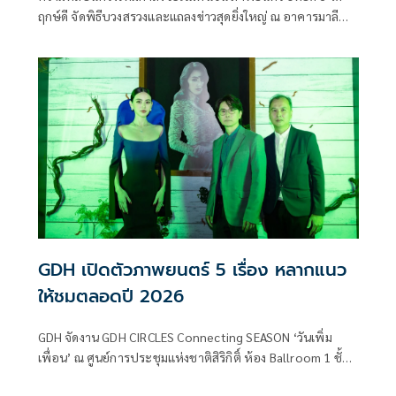
ฤกษ์ดี จัดพิธีบวงสรวงและแถลงข่าวสุดยิ่งใหญ่ ณ อาคารมาลี
นนท์ พระราม 4 โดยมี ช่อง 3 และ M Studio นำโดย เทรซีแอนน์
มาลีนนท์ ผู้ช่วยประธานเจ้าหน้าที่ปฏิบัติการกลุ่ม บมจ.บีอีซี
เวิลด์, สุรเชษฐ์ อัศวเรืองอนันต์ ประธานเจ้าหน้าที่บริหาร M
Studio , ปิ่นกมล มาลีนนท์ ผู้ช่วยประธานเจ้าหน้าที่ปฏิบัติ
การกลุ่ม บมจ.บีอีซี เวิลด์
GDH เปิดตัวภาพยนตร์ 5 เรื่อง หลากแนว
ให้ชมตลอดปี 2026
GDH จัดงาน GDH CIRCLES Connecting SEASON ‘วันเพิ่ม
เพื่อน’ ณ ศูนย์การประชุมแห่งชาติสิริกิติ์ ห้อง Ballroom 1 ชั้น
1 เพื่อเปิดพื้นที่ให้ทุกท่านได้มาคอนเนคกันอย่างใกล้ชิด