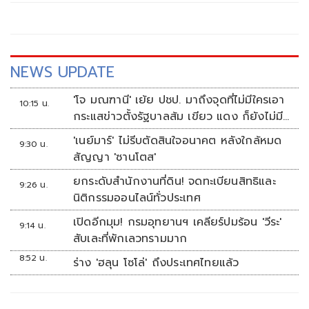
NEWS UPDATE
'โจ มณฑานี' เย้ย ปชป. มาถึงจุดที่ไม่มีใครเอา
10:15 น.
กระแสข่าวตั้งรัฐบาลส้ม เขียว แดง ก็ยังไม่มี
ฟ้าเลย
'เนย์มาร์' ไม่รีบตัดสินใจอนาคต หลังใกล้หมด
9:30 น.
สัญญา 'ซานโตส'
ยกระดับสำนักงานที่ดิน! จดทะเบียนสิทธิและ
9:26 น.
นิติกรรมออนไลน์ทั่วประเทศ
เปิดอีกมุม! กรมอุทยานฯ เคลียร์ปมร้อน 'วีระ'
9:14 น.
สับเละที่พักเลวทรามมาก
8:52 น.
ร่าง 'ฮลุน โซโล่' ถึงประเทศไทยแล้ว