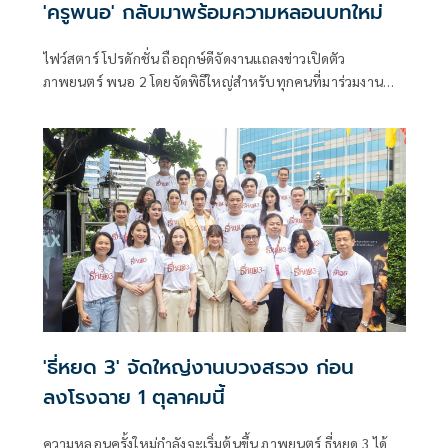
'ครูพนอ' กลับมาพร้อมความหลอนบทใหม่
ไฟว์สตาร์ โปรดักชั่น ถือฤกษ์ดีจัดงานแถลงข่าวเปิดตัว
ภาพยนตร์ พนอ 2 โดยจัดพิธีใหญ่สำหรับทุกคนที่มาร่วมงาน
เพื่อปัดเป่า ป้องกัน คุ้มครองในสิ่งที่เรามองไม่เห็นส่งท้ายปี เพื่อ
เปิดโภคทรัพย์ให้ทุกท่านได้รับเงินรับทองรับแต่สิ่งดีๆตลอดไป
โดยอาจารย์หนุ่ม หมอดูเทวดา แชมป์ศึกชิงจ้าวหมอดู
ประเทศไทย เป็นผู้ทำพิธีในครั้งนี้
'ธี่หยด 3' จัดใหญ่งานบวงสรวง ก่อน
ลงโรงฉาย 1 ตุลาคมนี้
ความหลอนครั้งใหม่กำลังจะเริ่มต้นขึ้น ภาพยนตร์ ธี่หยด 3 ได้