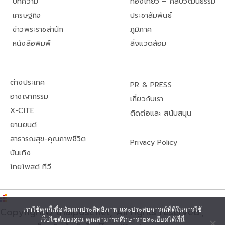
บทความ
ท่องเที่ยว – ศิลปวัฒนธรรม
เศรษฐกิจ
ประชาสัมพันธ์
ข่าวพระราชสำนัก
ภูมิภาค
หนังสือพิมพ์
สิ่งแวดล้อม
ต่างประเทศ
PR & PRESS
อาชญากรรม
เกี่ยวกับเรา
X-CITE
ติดต่อและ สนับสนุน
ยานยนต์
สาธารณสุข-คุณภาพชีวิต
Privacy Policy
บันเทิง
ไทยโพสต์ ทีวี
เราใช้คุกกี้เพื่อพัฒนาประสิทธิภาพ และประสบการณ์ที่ดีในการใช้
Copyright© thaipost.net, All rights reserved.,
เว็บไซต์ของคุณ คุณสามารถศึกษารายละเอียดได้ที่นี่