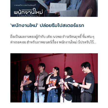
'พนักงานใหม่' ปล่อยธีมโปสเตอร์แรก
ถือเป็นผลงานของผู้กำกับ เต๋อ-นวพล ธำรงรัตนฤทธิ์ ที่แฟน ๆ
ต่างรอคอย สำหรับภาพยนตร์เรื่อง พนักงานใหม่ (โปรดรับไว้
พิจารณา) HUMAN RESOURCE’ ล่าสุด ปล่อยธีมโปสเตอร์แรก
อย่างเป็นทางการ โดย GDH ร่วมสร้างกับ One Cool Connect
และ JAI Studios เข้าฉาย 29 มกราคมนี้ ในโรงภาพยนตร์