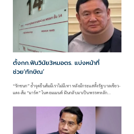
ตั้งกก.ฟันวินัย3หมอตร. แบ่งหน้าที่
ช่วย‘ทักษิณ’
“รักชนก” ย้ำจุดยืนส้มมีเราไม่มีเทา หลังมีกระแสตั้งรัฐบาลเขียว-
แดง-ส้ม “มาร์ค” โนคอมเมนต์ ฝันกลับมาเป็นพรรคหลัก
“ผบ.ตร.” ตั้งกรรมการสอบ