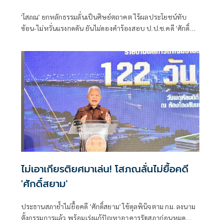
'โสภณ' ยกหลักธรรมลั่นเป็นศิษย์ตถาคต ไร้ผลประโยชน์ทับ
ซ้อน-ไม่หวั่นแรงกดดัน ยันไม่ดองคำร้องสอบ ป.ป.ช.คดี 'ศักดิ์
สยาม' ชี้ต้องรอคณะผู้ทรงคุณวุฒิชงความเห็น ย้ำยึดหลัก
กฎหมายไม่ใช่อารมณ์
ไม่เอาเกียรติยศมาเล่น! โสภณลั่นไม่ยื้อคดี
'ศักดิ์สยาม'
ประธานสภาย้ำไม่ยื้อคดี 'ศักดิ์สยาม' ใช้ดุลพินิจตาม กม. ลงนาม
ตั้งกรรมการแล้ว พร้อมเร่งแก้ปัญหาอาคารรัฐสภาก่อนหมด