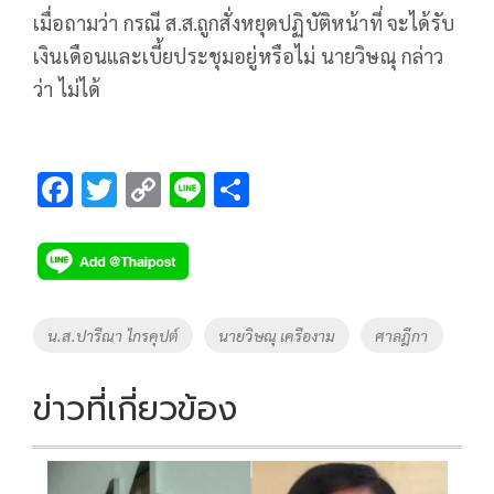
เมื่อถามว่า กรณี ส.ส.ถูกสั่งหยุดปฏิบัติหน้าที่ จะได้รับ
เงินเดือนและเบี้ยประชุมอยู่หรือไม่ นายวิษณุ กล่าว
ว่า ไม่ได้
F
T
C
Li
S
ac
wi
o
n
h
e
tt
p
e
ar
b
er
y
e
o
Li
Tags
น.ส.ปารีณา ไกรคุปต์
นายวิษณุ เครืองาม
ศาลฎีกา
o
n
k
k
ข่าวที่เกี่ยวข้อง