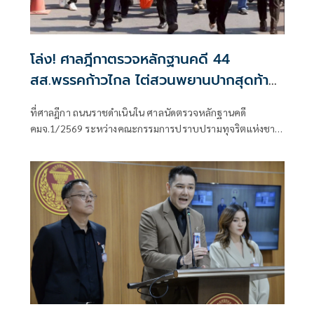
โล่ง! ศาลฎีกาตรวจหลักฐานคดี 44
สส.พรรคก้าวไกล ไต่สวนพยานปากสุดท้าย
18 พ.ค.ปีหน้าก่อนนัดตัดสิน
ที่ศาลฎีกา ถนนราชดำเนินใน ศาลนัดตรวจหลักฐานคดี
คมจ.1/2569 ระหว่างคณะกรรมการปราบปรามทุจริตแห่งชาติ
ผู้ร้อง กับ 44 สส.พร