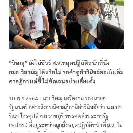
“วิษณุ” ยังไม่ชัวร์ ส.ส.หยุดปฏิบัติหน้าที่นั่ง
กมธ.วิสามัญได้หรือไม่ รอคำดูคำวินิจฉัยฉบับเต็ม
ศาลฎีกา แต่ชี้ ไม่ชัดเจนอย่างเสี่ยงตั้ง
10 พ.ย.2564 - นายวิษณุ เครืองาม รองนายก
รัฐมนตรี กล่าวถึงกรณีศาลฎีกามีคำวินิจฉัยว่า น.ส.ปา
รีณา ไกรคุปต์ ส.ส.ราชบุรี พรรคพลังประชารัฐ
(พปชร.) ที่อยู่ระหว่างถูกสั่งหยุดปฏิบัติหน้าที่ ส.ส. ไม่