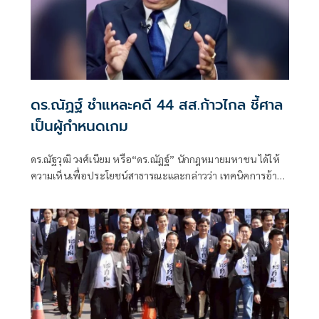
ดร.ณัฏฐ์ ชำแหละคดี 44 สส.ก้าวไกล ชี้ศาล
เป็นผู้กำหนดเกม
ดร.ณัฐวุฒิ วงศ์เนียม หรือ“ดร.ณัฏฐ์” นักกฎหมายมหาชน ได้ให้
ความเห็นเพื่อประโยชน์สาธารณะและกล่าวว่า เทคนิคการอ้าง
พยานจำ