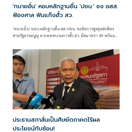
'ทนายอั๋น' หอบหลักฐานยื่น 'ปชน.' ชง อสส.
ฟ้องศาล ฟันแก๊งฮั้ว สว.
'ทนายอั๋น' หอบหลักฐานยื่น สส.ปชน. ชงอัยการสูงสุดส่งฟ้อง
ศาลรัฐธรรมนูญ ลากคอขบวนการฮั้ว สว. ผิดมาตรา 49 พร้อม
ฟันกกต. ผิด 157 ด้าน 'ภัณฑิล' ย้ำต้องคุ้มครองพยาน ไม่ใช่ข่มขู่
ประธานสภาลั่นเป็นศิษย์ตถาคตไร้ผล
ประโยชน์ทับซ้อน!