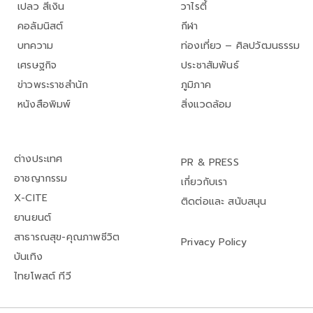
เปลว สีเงิน
วาไรตี้
คอลัมนิสต์
กีฬา
บทความ
ท่องเที่ยว – ศิลปวัฒนธรรม
เศรษฐกิจ
ประชาสัมพันธ์
ข่าวพระราชสำนัก
ภูมิภาค
หนังสือพิมพ์
สิ่งแวดล้อม
ต่างประเทศ
PR & PRESS
อาชญากรรม
เกี่ยวกับเรา
X-CITE
ติดต่อและ สนับสนุน
ยานยนต์
สาธารณสุข-คุณภาพชีวิต
Privacy Policy
บันเทิง
ไทยโพสต์ ทีวี