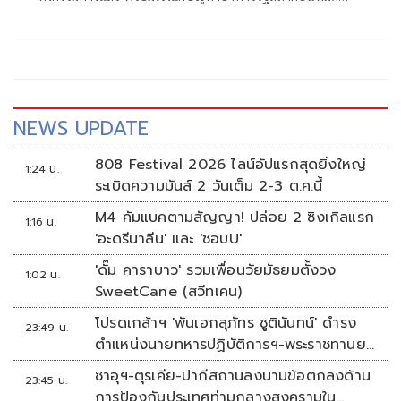
ประกัน ย้อนถามทำหนังสือจี้ตอบกระทู้ แล้วยุคนั้นนายกฯ มา
ตอบไหม
NEWS UPDATE
808 Festival 2026 ไลน์อัปแรกสุดยิ่งใหญ่
1:24 น.
ระเบิดความมันส์ 2 วันเต็ม 2-3 ต.ค.นี้
M4 คัมแบคตามสัญญา! ปล่อย 2 ซิงเกิลแรก
1:16 น.
'อะดรีนาลีน' และ 'ชอบU'
'ดั๊ม คาราบาว' รวมเพื่อนวัยมัธยมตั้งวง
1:02 น.
SweetCane (สวีทเคน)
โปรดเกล้าฯ 'พันเอกสุภัทร ชูตินันทน์' ดำรง
23:49 น.
ตำแหน่งนายทหารปฏิบัติการฯ-พระราชทานยศ
'พลตรี'
ซาอุฯ-ตุรเคีย-ปากีสถานลงนามข้อตกลงด้าน
23:45 น.
การป้องกันประเทศท่ามกลางสงครามใน