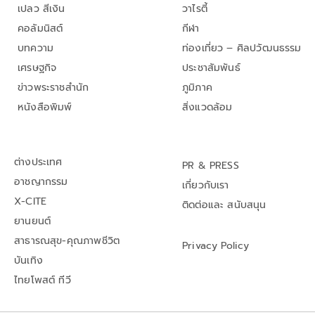
เปลว สีเงิน
วาไรตี้
คอลัมนิสต์
กีฬา
บทความ
ท่องเที่ยว – ศิลปวัฒนธรรม
เศรษฐกิจ
ประชาสัมพันธ์
ข่าวพระราชสำนัก
ภูมิภาค
หนังสือพิมพ์
สิ่งแวดล้อม
ต่างประเทศ
PR & PRESS
อาชญากรรม
เกี่ยวกับเรา
X-CITE
ติดต่อและ สนับสนุน
ยานยนต์
สาธารณสุข-คุณภาพชีวิต
Privacy Policy
บันเทิง
ไทยโพสต์ ทีวี