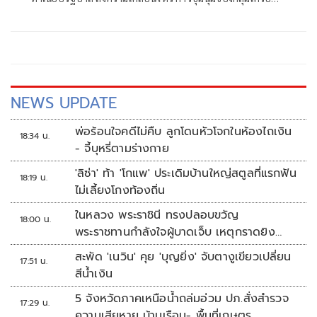
ข่ายนักศึกษาประชาชนปฏิรูปประเทศ (คปท.) และ กลุ่มศูนย์
รวมประชาชนปกป้อง
NEWS UPDATE
พ่อร้อนใจคดีไม่คืบ ลูกโดนหัวโจกในห้องไถเงิน
18:34 น.
- จี้บุหรี่ตามร่างกาย
'ลิซ่า' ท้า 'โกแพ' ประเดิมบ้านใหญ่สตูลที่แรกฟัน
18:19 น.
ไม่เลี้ยงโกงท้องถิ่น
ในหลวง พระราชินี ทรงปลอบขวัญ
18:00 น.
พระราชทานกำลังใจผู้บาดเจ็บ เหตุกราดยิง
รร.เทพศิรินทร์นนทบุรี
สะพัด 'เนวิน' คุย 'บุญยิ่ง' จับตางูเขียวเปลี่ยน
17:51 น.
สีน้ำเงิน
5 จังหวัดภาคเหนือน้ำถล่มอ่วม ปภ.สั่งสำรวจ
17:29 น.
ความเสียหาย บ้านเรือน- พื้นที่เกษตร