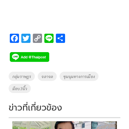
F
T
C
Li
S
ac
wi
o
n
h
e
tt
p
e
ar
b
er
y
e
o
Li
Tags
กลุ่มราษฎร
จลาจล
ชุมนุมทางการเมือง
o
n
ม็อบ3นิ้ว
k
k
ข่าวที่เกี่ยวข้อง