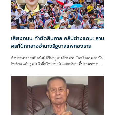
เสียงถนน คำตัดสินศาล คลิปต่างแดน: สาม
ศรที่ปักกลางอำนาจรัฐบาลแพทองธาร
อำนาจทางการเมืองไม่ได้ยืนอยู่บนเสียงปรบมือหรือภาพสวยใน
โซเชียล แต่อยู่บน ศักดิ์ศรีของชาติ และศรัทธาที่ประชาชนยอม
ให้ผู้นำถือธงแทนพวกเขาได้