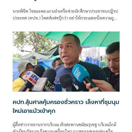
นายพิชิต ไชยมงคล แกนนำเครือข่ายนักศึกษาประชาชนปฏิรป
ประเทศ (คปท.) โพสต์เฟซบุ๊กว่า อย่าให้กระแสเหนือความถูก
ต้อง
คปท.ลุ้นศาลคุ้มครองชั่วคราว เล็งหาที่ชุมนุม
ใหม่เอาแม้วเข้าคุก
ผู้สื่อข่าวรายงานจากบริเวณ เชิงสะพานชมัยมรุเชฐ​ บริเวณใกล้
ทำเนียบรัฐบาล ถึงความเคลื่อนไหว การชุมนุมของกลุ่มเครือ