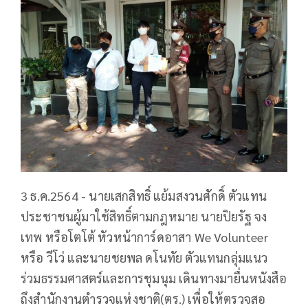
3 ธ.ค.2564 - นายเสกสิทธิ์ แย้มสงวนศักดิ์ ตัวแทน
ประชาชนผู้มาใช้สิทธิ์ตามกฎหมาย นายปิยรัฐ จง
เทพ หรือโตโต้ หัวหน้าการ์ดอาสา We Volunteer
หรือ วีโว่ และนายชยพล ดโนทัย ตัวแทนกลุ่มแนว
ร่วมธรรมศาสตร์และการชุมนุม เดินทางมายื่นหนังสือ
ถึงสำนักงานตำรวจแห่งชาติ(ตร.) เพื่อให้ตรวจสอ