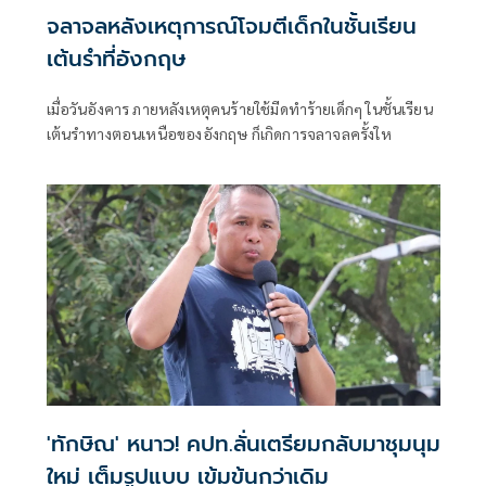
จลาจลหลังเหตุการณ์โจมตีเด็กในชั้นเรียน
เต้นรำที่อังกฤษ
เมื่อวันอังคาร ภายหลังเหตุคนร้ายใช้มีดทำร้ายเด็กๆ ในชั้นเรียน
เต้นรำทางตอนเหนือของอังกฤษ ก็เกิดการจลาจลครั้งให
'ทักษิณ' หนาว! คปท.ลั่นเตรียมกลับมาชุมนุม
ใหม่ เต็มรูปแบบ เข้มข้นกว่าเดิม