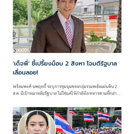
'เด็จพี่' ชี้เปรี้ยงม็อบ 2 สิงหา โจมตีรัฐบาล
เลื่อนลอย!
พร้อมพงศ์ นพฤทธิ์ ระบุการชุมนุมของกลุ่มรวมพลังแผ่นดิน 2
ส.ค. มีเป้าหมายล้มรัฐบาล ไม่ใช่แค่ให้กำลังใจทหารตามที่กล่าว
อ้าง ซัดกล่าวหาว่ารัฐบาลเป็นไส้ศึกเป็นการบิดเบือนข้อเท็จจริง
ปลุกกระแสเกลียดชั