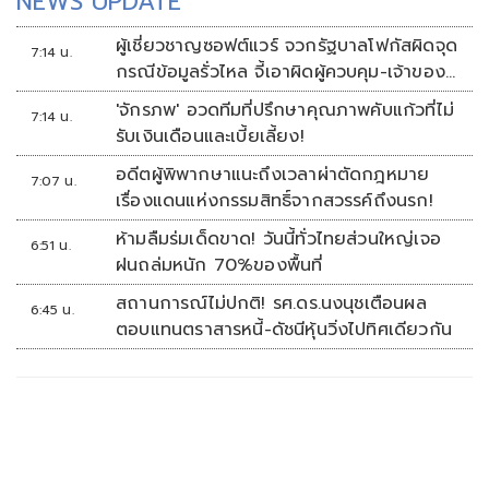
NEWS UPDATE
ผู้เชี่ยวชาญซอฟต์แวร์ จวกรัฐบาลโฟกัสผิดจุด
7:14 น.
กรณีข้อมูลรั่วไหล จี้เอาผิดผู้ควบคุม-เจ้าของ
ระบบตามกฎหมาย PDPA
'จักรภพ' อวดทีมที่ปรึกษาคุณภาพคับแก้วที่ไม่
7:14 น.
รับเงินเดือนและเบี้ยเลี้ยง!
อดีตผู้พิพากษาแนะถึงเวลาผ่าตัดกฎหมาย
7:07 น.
เรื่องแดนแห่งกรรมสิทธิ์จากสวรรค์ถึงนรก!
ห้ามลืมร่มเด็ดขาด! วันนี้ทั่วไทยส่วนใหญ่เจอ
6:51 น.
ฝนถล่มหนัก 70%ของพื้นที่
สถานการณ์ไม่ปกติ! รศ.ดร.นงนุชเตือนผล
6:45 น.
ตอบแทนตราสารหนี้-ดัชนีหุ้นวิ่งไปทิศเดียวกัน