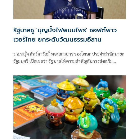
รัฐบาลชู 'บุญบั้งไฟพนมไพร' ซอฟต์พาว
เวอร์ไทย ยกระดับวัฒนธรรมอีสาน
ร.อ.หญิง ภัทร์ดารัสมิ์ ทองสลวยกร รองโฆษกประจำสำนักนายก
รัฐมนตรี เปิดเผยว่า รัฐบาลให้ความสำคัญกับการส่งเสริม
ประเพณีและวัฒนธรรมไทยในฐานะ “Soft Power”