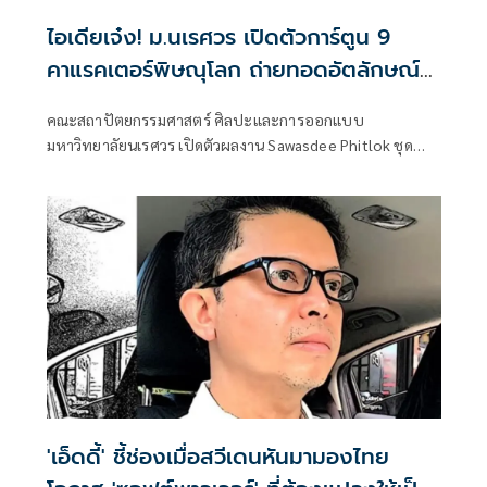
ไอเดียเจ๋ง! ม.นเรศวร เปิดตัวการ์ตูน 9
คาแรคเตอร์พิษณุโลก ถ่ายทอดอัตลักษณ์
ท้องถิ่น
คณะสถาปัตยกรรมศาสตร์ ศิลปะและการออกแบบ
มหาวิทยาลัยนเรศวร เปิดตัวผลงาน Sawasdee Phitlok ชุด
คาแรคเตอร์การ์ตูน 9 อัตลักษณ์จังหวัดพิษณุโลก เพื่อขับเคลื่อน
ซอฟต์พาวเวอร์อัตลักษณ์จังหวัดพิษณุโลก
'เอ็ดดี้' ชี้ช่องเมื่อสวีเดนหันมามองไทย