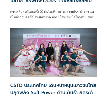
โอกาส 'ซอฟต์พาวเวอร์' ที่ต้องแปลงให้เป็น
เศรษฐกิจจริง
การเสด็จฯ สวีเดนครั้งนี้จึงไม่ใช่เพียงภาพงดงามในหน้าข่าว แต่
เป็นคำถามต่อรัฐไทยและภาคเอกชนไทยว่า เมื่อโลกหันมามอง
เราแล้ว เราพร้อมหรือยังที่จะบอกโลกว่า ประเทศไทยมีอะไร
มากกว่าที่เขาเคยรู้จัก
CSTD ประเทศไทย เดินหน้าหนุนเยาวชนไทย
ปลุกพลัง Soft Power ด้านเต้นรำ ยกระดับ
สู่ระดับนานาชาติ