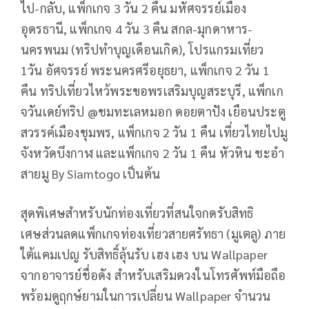
ไป-กลับ, แพ็กเกจ 3 วัน 2 คืน มหัศจรรย์เมือง
อุดรธานี, แพ็กเกจ 4 วัน 3 คืน สกล-มุกดาหาร-
นครพนม (ทริปทำบุญเดือนเกิด), โปรแกรมเที่ยว
1วัน อัศจรรย์ พระนครศรีอยุธยา, แพ็กเกจ 2 วัน 1
คืน ทริปเที่ยวไหว้พระขอพรเสริมบุญสระบุรี, แพ็กเก
จวันเดย์ทริป @ชมทะเลหมอก ดอยตาปัง เยือนประตู
สวรรค์เมืองชุมพร, แพ็กเกจ 2 วัน 1 คืน เที่ยวไทยไปมู
จังหวัดบึงกาฬ และแพ็กเกจ 2 วัน 1 คืน หัวหิน ชะอำ
สายมู By Siamtogo เป็นต้น
สุดพิเศษสำหรับนักท่องเที่ยวที่สนใจกดรับสิทธิ
เศษส่วนลดแพ็กเกจท่องเที่ยวสายศรัทธา (มูเตลู) ภาย
ใต้แคมเปญ รับสิทธิ์ลุ้นรับ เฮง เฮง บน Wallpaper
จากอาจารย์ชื่อดัง สำหรับเสริมดวงในโทรศัพท์มือถือ
พร้อมดูฤกษ์ยามในการเปลี่ยน Wallpaper จำนวน