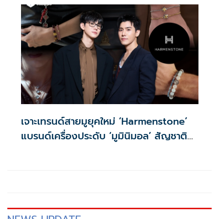
เจาะเทรนด์สายมูยุคใหม่ ‘Harmenstone’
แบรนด์เครื่องประดับ ‘มูมินิมอล’ สัญชาติ
ไทย ผสานศรัทธา-ดีไซน์ ปั้นยอดอีคอมเมิร์ซ
โตพุ่ง