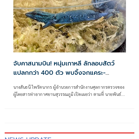
จับคาสนามบิน! หนุ่มเกาหลี ลักลอบสัตว์
แปลกกว่า 400 ตัว พบจิ้งจกแคระ-
แมงมุม-ตะขาบ ใส่กระเป๋าเข้าไทย
นางสันธนี ไพรัตนากร ผู้อำนวยการสำนักงานศุลกากรตรวจของ
ผู้โดยสารท่าอากาศยานสุวรรณภูมิ เปิดเผยว่า ตามที่ นายพันธ์
ทอง ลอยกุลนันท์ อธิบดีกรมศุลกากร นางนันท์ฐิตา ศิริคุปต์ ที่
ปรึกษาด้านพัฒนาระบบควบคุมทางศุลกากร