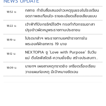
NEWS UPDATE
กสทช. กำชับสื่อเสนอข่าวเหตุรุนแรงในโรงเรียน
18:52 น.
งดภาพสะเทือนใจ-รายละเอียดเสี่ยงเลียนแบบ
เจ้าฟ้าทีปังกรรัศมีโชติฯ ทรงทำกิจกรรมอาสา
18:22 น.
ปรุงข้าวผัดหมูพระราชทานประชาชน
โปรดเกล้าฯ พระราชทานยศข้าราชการใน
18:19 น.
พระองค์ฝ่ายทหาร 19 นาย
NEXTOPIA ชู ‘Love with Purpose’ รับวัน
18:12 น.
แม่ ดึงไลฟ์สไตล์-ความยั่งยืน สร้างประสบกา
รณ์ช้อปปิงมีความหมาย
นายกฯ เผยสาเหตุกราดยิง เครียดเรื่องเรียน
18:09 น.
วางแผนก่อเหตุ มีเป้าหมายชัดเจน