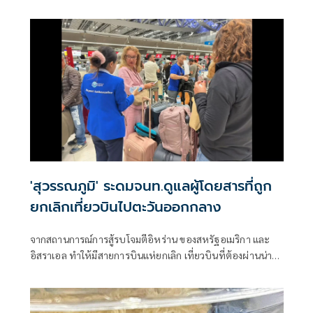
เต็มจำนวน พร้อมค่าตอบแทนพิเศษทำงานพื้นที่สงคราม
'สุวรรณภูมิ' ระดมจนท.ดูแลผู้โดยสารที่ถูก
ยกเลิกเที่ยวบินไปตะวันออกกลาง
จากสถานการณ์การสู้รบโจมตีอิหร่าน ของสหรัฐอเมริกา และ
อิสราเอล ทำให้มีสายการบินแห่ยกเลิก เที่ยวบินที่ต้องผ่านน่าน
ฟ้าตะวันออกกลาง แห่ยกเลิกเที่ยวบิน ที่ต้องผ่านน่านฟ้าหลาย
ประเทศในตะวันออกกลาง