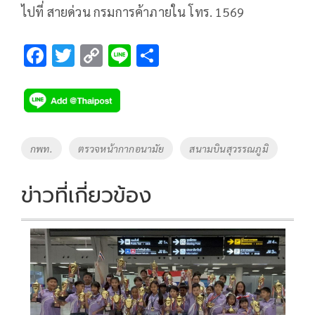
ไปที่ สายด่วน กรมการค้าภายใน โทร. 1569
F
T
C
Li
S
ac
wi
o
n
h
e
tt
p
e
ar
b
er
y
e
o
Li
Tags
กพท.
ตรวจหน้ากากอนามัย
สนามบินสุวรรณภูมิ
o
n
k
k
ข่าวที่เกี่ยวข้อง