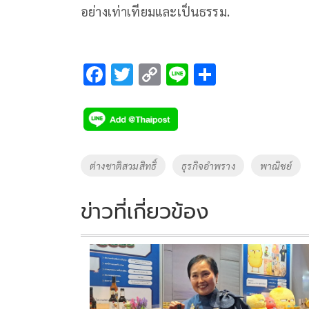
อย่างเท่าเทียมและเป็นธรรม.
F
T
C
Li
S
ac
wi
o
n
h
e
tt
p
e
ar
b
er
y
e
o
Li
Tags
ต่างชาติสวมสิทธิ์
ธุรกิจอำพราง
พาณิชย์
o
n
k
k
ข่าวที่เกี่ยวข้อง