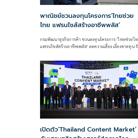
พาณิชย์ชวนลงทุนโครงการ‘ไทยช่วย
ไทย แฟรนไชส์สร้างอาชีพพลัส’
กรมพัฒนาธุรกิจการค้า ชวนลงทุนโครงการ ‘ไทยช่วยไ
แฟรนไชส์สร้างอาชีพพลัส’ ลดความเสี่ยง เลี่ยงขาดทุน ร
ช่วยจ่าย 50% พร้อมหาทำเลขายให้และฟรีค่าเช่า 6 เดื
เปิดตัว‘Thailand Content Market’