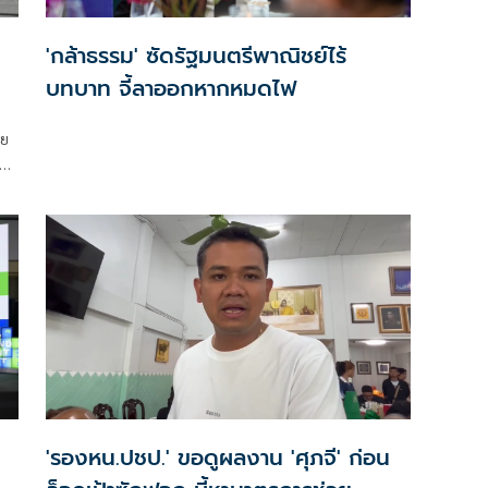
'กล้าธรรม' ซัดรัฐมนตรีพาณิชย์ไร้
บทบาท จี้ลาออกหากหมดไฟ
ทย
ัฐ
อน
'รองหน.ปชป.' ขอดูผลงาน 'ศุภจี' ก่อน