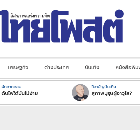
เศรษฐกิจ
ต่างประเทศ
บันเทิง
หนังสือพิม
ผักกาดหอม
วิสามัญบันเทิง
ดับไฟใต้มันไม่ง่าย
สุภาพบุรุษผู้อาวุโส?