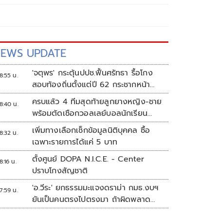
EWS UPDATE
'จตุพร' กระตุ้นปปช.ฟื้นศรัทธา รื้อโกง
8:55 น.
สอบท้องถิ่นตั้งแต่ปี 62 กระชากหน้า
ลงโทษให้เข็ดหลาบ
ครบแล้ว 4 ทีมสุดท้ายลูกยางหญิง-ชาย
8:40 น.
พร้อมตัดเชือกวอลเลย์บอลนักเรียน
แชมป์กีฬา '7HD 2026'
เพิ่มทางเลือกเช็กข้อมูลนิติบุคคล ซื้อ
8:32 น.
เฉพาะรายการได้แค่ 5 บาท
ตั้งศูนย์ DOPA N.I.C.E. - Center
8:16 น.
ปราบโกงสัญชาติ
'อ.วีระ' ยกธรรมมะแจงดราม่า กมธ.งบฯ
7:59 น.
ยันเป็นคนตรงไปตรงมา ถ้าผิดพลาด
พร้อมขอโทษ