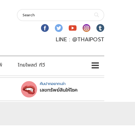
LINE : @THAIPOST
พ์
ไทยโพสต์ ทีวี
คันปากอยากเล่า
เลขทรัพย์สินให้โชค