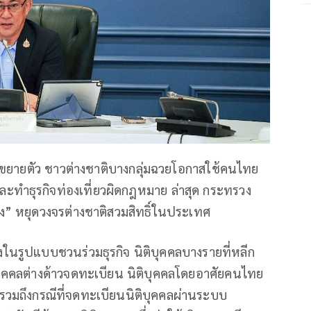
์ขยายตัว ชาวต่างชาติบางกลุ่มฉวยโอกาสใช้คนไทย
ละทำธุรกิจท่องเที่ยวผิดกฎหมาย ล่าสุด กระทรวง
าง” หยุดวงจรต่างชาติสวมสิทธิ์ในประเทศ
นรูปแบบชวนร่วมธุรกิจ นิติบุคคลบางรายที่หลีก
บุคคลต่างด้าวจดทะเบียน นิติบุคคลโดยอาศัยคนไทย
วมถึงกรณีที่จดทะเบียนนิติบุคคลผ่านระบบ