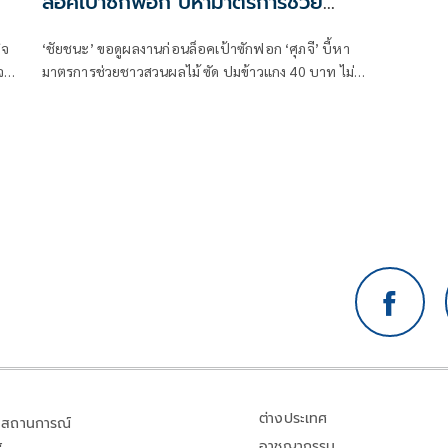
ล็อคเป้าซักฟอก บี้หามาตรการช่วย
ชาวสวนฤดูเก็บเกี่ยว
ิจ
‘ชัยชนะ’ ขอดูผลงานก่อนล็อคเป้าซักฟอก ‘ศุภจี’ บี้หา
จ
มาตรการช่วยชาวสวนผลไม้ ซัด ปมข้าวแกง 40 บาท ไม่
ดูราคาจริงแค่ 30 บาท
ต่างประเทศ
สถานการณ์
อาชญากรรม