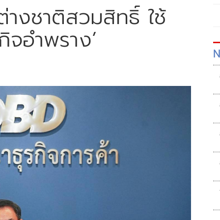
่างชาติสวมสิทธิ์ ใช้
รกิจอำพราง’
N