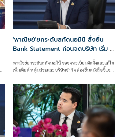
'พาณิชย์'ยกระดับสกัดนอมินี สั่งยื่น
Bank Statement ก่อนจดบริษัท เริ่ม 1
ส.ค.นี้
พาณิชย์ยกระดับสกัดนอมินี ขอจดทะเบียนจัดตั้งและแก้ไข
น
เพิ่มเติมห้างหุ้นส่วนและบริษัทจำกัด ต้องยื่นหนังสือชี้แจง
การลงทุน Bank Statement มีผลบังคับใช้ตั้งแต่ 1 ส.ค.69
เป็นต้นไป