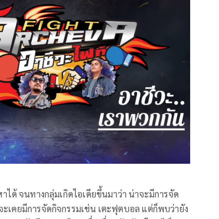
หาได้ จนทางกลุ่มเกิดไอเดียขึ้นมาว่า น่าจะมีการจัด
จะเคยมีการจัดกิจกรรมเช่น เตะฟุตบอล แต่ก็พบว่ายัง