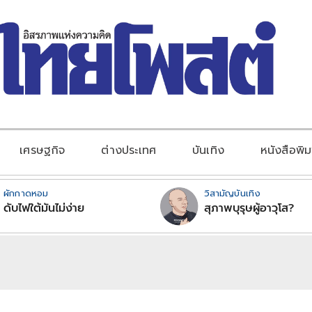
เศรษฐกิจ
ต่างประเทศ
บันเทิง
หนังสือพิม
ผักกาดหอม
วิสามัญบันเทิง
ดับไฟใต้มันไม่ง่าย
สุภาพบุรุษผู้อาวุโส?