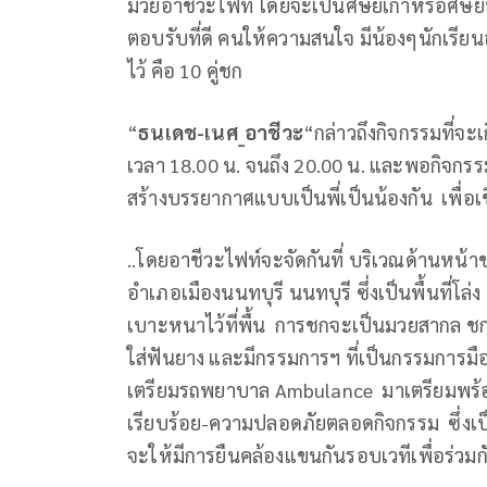
มวยอาชีวะไฟท์ โดยจะเป็นศิษย์เก่าหรือศิษย
ตอบรับที่ดี คนให้ความสนใจ มีน้องๆนักเรีย
ไว้ คือ 10 คู่ชก
“
ธนเดช-เนศ
_อาชีวะ
“กล่าวถึงกิจกรรมที่จะเก
เวลา 18.00 น. จนถึง 20.00 น. และพอกิจกรร
สร้างบรรยากาศแบบเป็นพี่เป็นน้องกัน เพื่อเช
..โดยอาชีวะไฟท์จะจัดกันที่ บริเวณด้านห
อำเภอเมืองนนทบุรี นนทบุรี ซึ่งเป็นพื้นที่โ
เบาะหนาไว้ที่พื้น การชกจะเป็นมวยสากล ชกก
ใส่ฟันยาง และมีกรรมการฯ ที่เป็นกรรมการมือ
เตรียมรถพยาบาล Ambulance มาเตรียมพร้อม
เรียบร้อย-ความปลอดภัยตลอดกิจกรรม ซึ่งเป็นเ
จะให้มีการยืนคล้องแขนกันรอบเวทีเพื่อร่วมกั