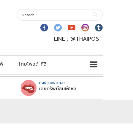
LINE : @THAIPOST
พ์
ไทยโพสต์ ทีวี
คันปากอยากเล่า
เลขทรัพย์สินให้โชค