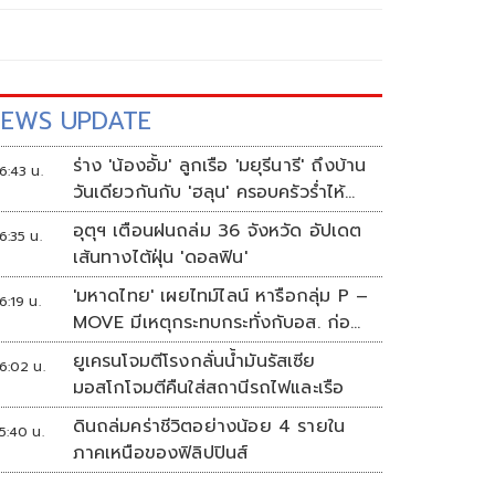
EWS UPDATE
ร่าง 'น้องอั้ม' ลูกเรือ 'มยุรีนารี' ถึงบ้าน
6:43 น.
วันเดียวกันกับ 'ฮลุน' ครอบครัวร่ำไห้
เผยฝันอยากเป็นทหารเรือ
อุตุฯ เตือนฝนถล่ม 36 จังหวัด อัปเดต
6:35 น.
เส้นทางไต้ฝุ่น 'ดอลฟิน'
'มหาดไทย' เผยไทม์ไลน์ หารือกลุ่ม P –
6:19 น.
MOVE มีเหตุกระทบกระทั่งกับอส. ก่อน
พาส่งขึ้นรถกลับ
ยูเครนโจมตีโรงกลั่นน้ำมันรัสเซีย
6:02 น.
มอสโกโจมตีคืนใส่สถานีรถไฟและเรือ
ดินถล่มคร่าชีวิตอย่างน้อย 4 รายใน
5:40 น.
ภาคเหนือของฟิลิปปินส์