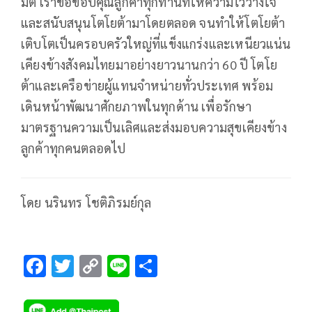
มิติ เราขอขอบคุณลูกค้าทุกท่านที่ให้ความไว้วางใจ
และสนับสนุนโตโยต้ามาโดยตลอด จนทำให้โตโยต้า
เติบโตเป็นครอบครัวใหญ่ที่แข็งแกร่งและเหนียวแน่น
เคียงข้างสังคมไทยมาอย่างยาวนานกว่า 60 ปี โตโย
ต้าและเครือข่ายผู้แทนจำหน่ายทั่วประเทศ พร้อม
เดินหน้าพัฒนาศักยภาพในทุกด้าน เพื่อรักษา
มาตรฐานความเป็นเลิศและส่งมอบความสุขเคียงข้าง
ลูกค้าทุกคนตลอดไป
โดย นรินทร โชติภิรมย์กุล
F
T
C
Li
S
ac
wi
o
n
h
e
tt
p
e
ar