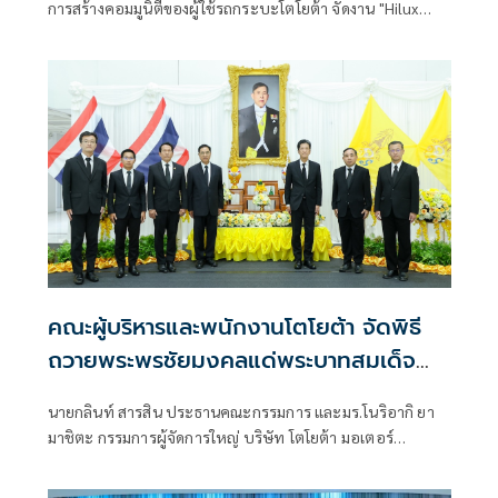
การสร้างคอมมูนิตี้ของผู้ใช้รถกระบะโตโยต้า จัดงาน "Hilux
Revo Racing Mania 2026"
คณะผู้บริหารและพนักงานโตโยต้า จัดพิธี
ถวายพระพรชัยมงคลแด่พระบาทสมเด็จ
พระเจ้าอยู่หัว เนื่องในโอกาสวันเฉลิม
นายกลินท์ สารสิน ประธานคณะกรรมการ และมร.โนริอากิ ยา
พระชนมพรรษา
มาชิตะ กรรมการผู้จัดการใหญ่ บริษัท โตโยต้า มอเตอร์
ประเทศไทย จำกัด