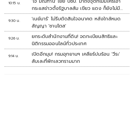
'โจ มณฑานี' เย้ย ปชป. มาถึงจุดที่ไม่มีใครเอา
10:15 น.
กระแสข่าวตั้งรัฐบาลส้ม เขียว แดง ก็ยังไม่มีฟ้า
เลย
'เนย์มาร์' ไม่รีบตัดสินใจอนาคต หลังใกล้หมด
9:30 น.
สัญญา 'ซานโตส'
ยกระดับสำนักงานที่ดิน! จดทะเบียนสิทธิและ
9:26 น.
นิติกรรมออนไลน์ทั่วประเทศ
เปิดอีกมุม! กรมอุทยานฯ เคลียร์ปมร้อน 'วีระ'
9:14 น.
สับเละที่พักเลวทรามมาก