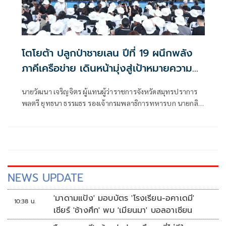
โตโยต้า ปลูกป่าชายเลน ปีที่ 19 ผนึกพลัง
ภาคีเครือข่าย เดินหน้ามุ่งสู่เป้าหมายความ
เป็นกลางทางคาร์บอน
นายวัฒนา เจริญจิตร ผู้แทนผู้ว่าราชการจังหวัดสมุทรปราการ
พลตรี ยุทธนา ธรรมธร รองเจ้ากรมพลาธิการทหารบก นายกลิ
นท์ สารสิน
NEWS UPDATE
'มาดามแป้ง' มอบบัตร 'โรงเรียน-อคาเดมี'
10:38 น.
เชียร์ 'ช้างศึก' พบ 'เมียนมา' บอลอาเซียน