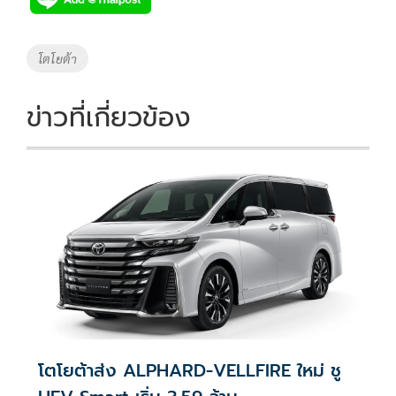
b
er
y
e
o
Li
Tags
โตโยต้า
o
n
k
k
ข่าวที่เกี่ยวข้อง
โตโยต้าส่ง ALPHARD-VELLFIRE ใหม่ ชู