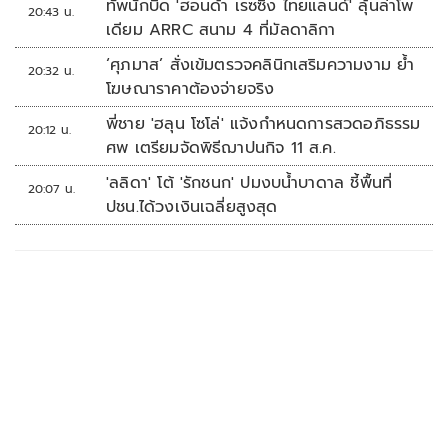
ทัพนักบิด 'ฮอนด้า เรซซิ่ง ไทยแลนด์' ลุ้นล่าโพ
20:43 น.
เดียม ARRC สนาม 4 ที่มัลดาลิกา
‘ศุภมาส’ สั่งเข้มตรวจคลินิกเสริมความงาม ย้ำ
20:32 น.
โฆษณาราคาต้องจ่ายจริง
พี่ชาย 'ฮลุน โซโล่' แจ้งกำหนดการสวดอภิธรรม
20:12 น.
ศพ เตรียมจัดพิธีฌาปนกิจ 11 ส.ค.
'ลลิดา' โต้ 'รักชนก' ปมงบน้ำบาดาล ชี้พื้นที่
20:07 น.
ปชน.ได้วงเงินเฉลี่ยสูงสุด