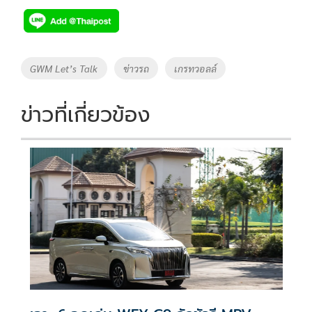
e
tt
p
e
ar
b
er
y
e
o
Li
Tags
GWM Let’s Talk
ข่าวรถ
เกรทวอลล์
o
n
k
k
ข่าวที่เกี่ยวข้อง