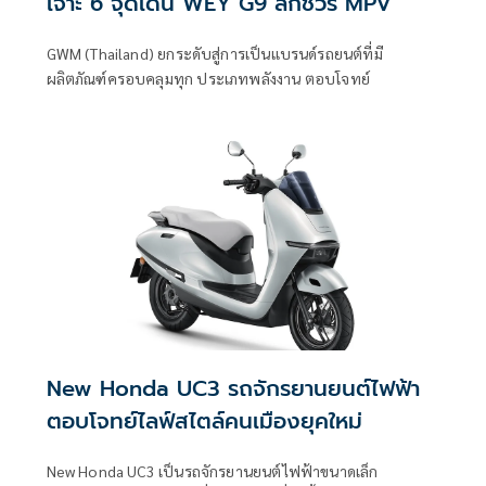
เจาะ 6 จุดเด่น WEY G9 ลักชัวรี MPV
GWM (Thailand) ยกระดับสู่การเป็นแบรนด์รถยนต์ที่มี
ผลิตภัณฑ์ครอบคลุมทุก ประเภทพลังงาน ตอบโจทย์
New Honda UC3 รถจักรยานยนต์ไฟฟ้า
ตอบโจทย์ไลฟ์สไตล์คนเมืองยุคใหม่
New Honda UC3 เป็นรถจักรยานยนต์ไฟฟ้าขนาดเล็ก