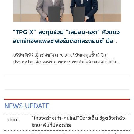
“TPG X” ลงทุนร่วม “เลมอน-เอด” หัวแถว
สตาร์ทอัพแพลตฟอร์มดิจิทัลรถยนต์ มือ
สองเมืองไทย
บริษัท ทีพีจี เอ็กซ์ จำกัด (TPG X) บริษัทลงทุนชั้นนำใน
ประเทศไทย ซึ่งมองหาโอกาสทางการเติบโตด้านเทคโนโลยียาน
ยนต์ เสริม
NEWS UPDATE
“โครงสร้างเก่า-คนใหม่”บีอาร์เอ็น รัฐตรึงกำลัง
0:01 น.
รักษาพื้นที่ปลอดภัย