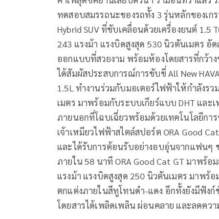
ทดสอบสมรรถนะของรถทั้ง 3 รุ่นหลักของเกรท
Hybrid SUV ที่ขับเคลื่อนด้วยเครื่องยนต์ 1.
243 แรงม้า แรงบิดสูงสุด 530 นิวตันเมตร อั
ออกแบบที่สวยงาม พร้อมห้องโดยสารที่กว้าง
ได้สัมผัสประสบการณ์การขับขี่ All New HAVAL
1.5L ทำงานร่วมกับมอเตอร์ไฟฟ้าให้กำลังรวมส
เมตร มาพร้อมกับระบบเกียร์แบบ DHT และเทคโ
ภายนอกที่โฉบเฉี่ยวพร้อมด้วยเทคโนโลยีการข
เจ้าเหมียวไฟฟ้าสไตล์สปอร์ต ORA Good Cat GT
และได้รับการต้อนรับอย่างอบอุ่นจากแฟนๆ 
ภายใน 58 นาที ORA Good Cat GT มาพร้อมสม
แรงม้า แรงบิดสูงสุด 250 นิวตันเมตร มาพร
ตกแต่งภายในสีทูโทนดำ-แดง อีกทั้งยังมีฟังก์
โดยสารได้เพลิดเพลิน ผ่อนคลาย และลดความ