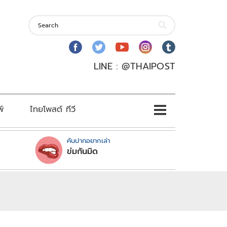
LINE : @THAIPOST
พ์
ไทยโพสต์ ทีวี
คันปากอยากเล่า
ข่มกันมิด