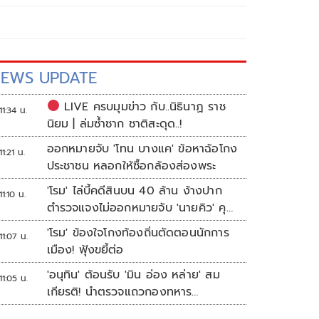
EWS UPDATE
LIVE ครบมุมข่าว กับ..นิธินาฏ ราช
11:34 น.
นิยม | ล่มซ้ำซาก ชาติสะดุด..!
ออกหมายจับ 'โทน บางแค' ข้อหาฉ้อโกง
11:21 น.
ประชาชน หลอกให้ซื้อกล้องส่องพระ
'โรม' ไล่บี้คดีสินบน 40 ล้าน ง้างปาก
11:10 น.
ตำรวจแจงไม่ออกหมายจับ 'นายคิว' คุม
เว็บพนัน
'โรม' ข้องใจโกงท้องถิ่นตัดตอนนักการ
11:07 น.
เมือง! ฟุ้งขยี้ต่อ
'อนุทิน' ต้อนรับ 'มิน อ่อง หล่าย' สม
11:05 น.
เกียรติ! นำตรวจแถวกองทหาร
เกียรติยศ