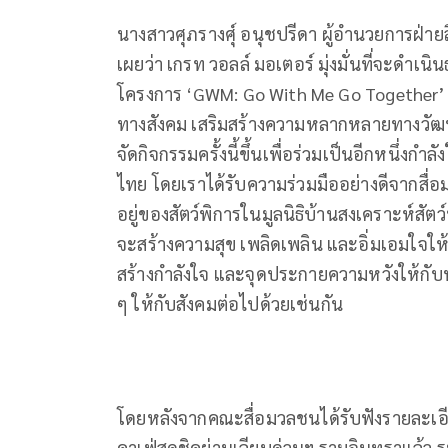
นางสาวศุภรางศุ์ อนุชปรีดา ผู้อำนวยการฝ่าย
เผยว่า เกรท วอลล์ มอเตอร์ มุ่งมั่นที่จะดำเนิ
โครงการ ‘GWM: Go With Me Go Together’
ทางสังคม เสริมสร้างความหลากหลายทางวัฒนธรร
จัดกิจกรรมครั้งนี้ขึ้นเพื่อร่วมเป็นอีกหนึ่งกำ
ไทย โดยเราได้รับความร่วมมืออย่างดีจากส
อยู่ของสัตว์พิการในมูลนิธิบ้านสงเคราะห์สัตว์พ
จะสร้างความสุข เพลิดเพลิน และอิ่มเอมใจให้กั
สร้างกำลังใจ และจุดประกายความหวังให้กั
ๆ ให้กับสังคมต่อไปด้วยเช่นกัน
โดยหลังจากคณะสื่อมวลชนได้รับฟังรายละเอ
คาเฟ่สุดชิคย่านเลียบด่วนฯ รามอินทราแล้ว ระ