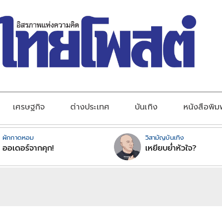
เศรษฐกิจ
ต่างประเทศ
บันเทิง
หนังสือพิม
ผักกาดหอม
วิสามัญบันเทิง
ออเดอร์จากคุก!
เหยียบย่ำหัวใจ?