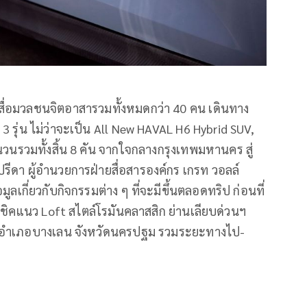
สื่อมวลชนจิตอาสารวมทั้งหมดกว่า 40 คน เดินทาง
 3 รุ่น ไม่ว่าจะเป็น All New HAVAL H6 Hybrid SUV,
รวมทั้งสิ้น 8 คัน จากใจกลางกรุงเทพมหานคร สู่
รีดา ผู้อำนวยการฝ่ายสื่อสารองค์กร เกรท วอลล์
ลเกี่ยวกับกิจกรรมต่าง ๆ ที่จะมีขึ้นตลอดทริป ก่อนที่
ชิคแนว Loft สไตล์โรมันคลาสสิก ย่านเลียบด่วนฯ
ิการ อำเภอบางเลน จังหวัดนครปฐม รวมระยะทางไป-