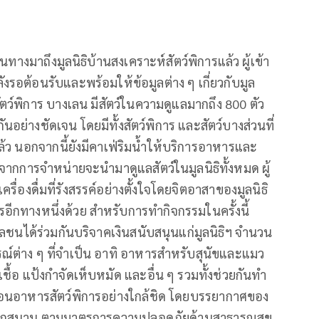
ทางมาถึงมูลนิธิบ้านสงเคราะห์สัตว์พิการแล้ว ผู้เข้า
ำลังรอต้อนรับและพร้อมให้ข้อมูลต่าง ๆ เกี่ยวกับมูล
ห์สัตว์พิการ บางเลน มีสัตว์ในความดูแลมากถึง 800 ตัว
่างชัดเจน โดยมีทั้งสัตว์พิการ และสัตว์บางส่วนที่
้ว นอกจากนี้ยังมีคาเฟ่ริมน้ำให้บริการอาหารและ
้จากการจำหน่ายจะนำมาดูแลสัตว์ในมูลนิธิทั้งหมด ผู้
ื่องดื่มที่รังสรรค์อย่างตั้งใจโดยจิตอาสาของมูลนิธิ
การอีกทางหนึ่งด้วย สำหรับการทำกิจกรรมในครั้งนี้
ลชนได้ร่วมกันบริจาคเงินสนับสนุนแก่มูลนิธิฯ จำนวน
ต่าง ๆ ที่จำเป็น อาทิ อาหารสำหรับสุนัขและแมว
ื้อ แป้งกำจัดเห็บหมัด และอื่น ๆ รวมทั้งช่วยกันทำ
นอาหารสัตว์พิการอย่างใกล้ชิด โดยบรรยากาศของ
นุกสนาน ตามมาตรการความปลอดภัยด้านสาธารณสุข