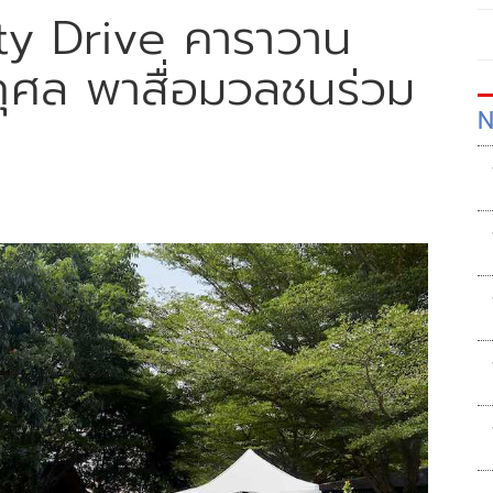
y Drive คาราวาน
ุศล พาสื่อมวลชนร่วม
N