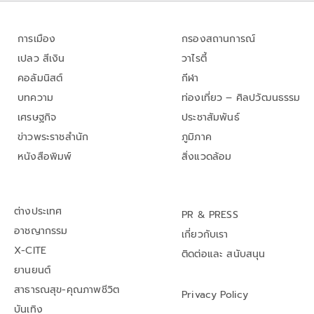
การเมือง
กรองสถานการณ์
เปลว สีเงิน
วาไรตี้
คอลัมนิสต์
กีฬา
บทความ
ท่องเที่ยว – ศิลปวัฒนธรรม
เศรษฐกิจ
ประชาสัมพันธ์
ข่าวพระราชสำนัก
ภูมิภาค
หนังสือพิมพ์
สิ่งแวดล้อม
ต่างประเทศ
PR & PRESS
อาชญากรรม
เกี่ยวกับเรา
X-CITE
ติดต่อและ สนับสนุน
ยานยนต์
สาธารณสุข-คุณภาพชีวิต
Privacy Policy
บันเทิง