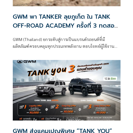
GWM พา TANKER ลุยภูเก็ต ใน TANK
OFF-ROAD ACADEMY ครั้งที่ 3 ทดสอบ
สมรรถนะจริงทุกเส้นทาง
GWM (Thailand) ยกระดับสู่การเป็นแบรนด์รถยนต์ที่มี
ผลิตภัณฑ์ครอบคลุมทุกประเภทพลังงาน ตอบโจทย์ผู้ใช้งานทุก
กลุ่มทั่วโลก ภายใต้แนวคิด
GWM ส่งแคมเปญพิเศษ “TANK YOU”