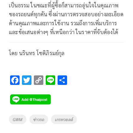
เป็นธรรม ในขณะที่ผู้ซื้อก็สามารถอุ่นใจในคุณภาพ
ของรถยนต์ทุกคัน ซึ่งผ่านการตรวจสอบอย่างละเอียด
ด้านคุณภาพและการใช้งาน รวมถึงการเพิ่มบริการ
และข้อเสนอต่างๆ ที่เหนือกว่า ในราคาที่จับต้องได้
โดย นรินทร โชติภิรมย์กุล
F
T
C
Li
S
ac
wi
o
n
h
e
tt
p
e
ar
b
er
y
e
o
Li
Tags
GWM
ข่าวรถ
เกรทวอลล์
o
n