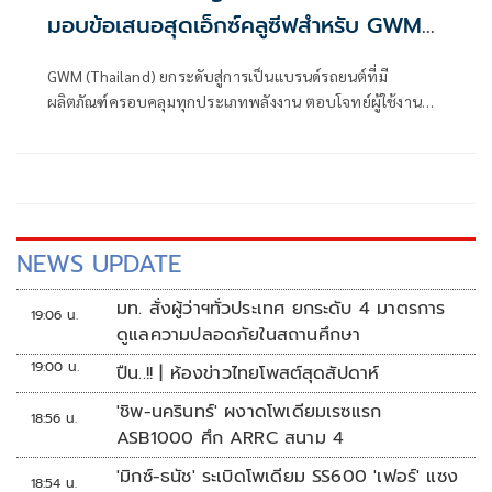
มอบข้อเสนอสุดเอ็กซ์คลูซีฟสำหรับ GWM
TANK
GWM (Thailand) ยกระดับสู่การเป็นแบรนด์รถยนต์ที่มี
ผลิตภัณฑ์ครอบคลุมทุกประเภทพลังงาน ตอบโจทย์ผู้ใช้งานทุก
กลุ่มทั่วโลก
NEWS UPDATE
มท. สั่งผู้ว่าฯทั่วประเทศ ยกระดับ 4 มาตรการ
19:06 น.
ดูแลความปลอดภัยในสถานศึกษา
19:00 น.
ปืน..!! | ห้องข่าวไทยโพสต์สุดสัปดาห์
'ชิพ-นครินทร์' ผงาดโพเดียมเรซแรก
18:56 น.
ASB1000 ศึก ARRC สนาม 4
'มิกซ์-ธนัช' ระเบิดโพเดียม SS600 'เฟอร์' แซง
18:54 น.