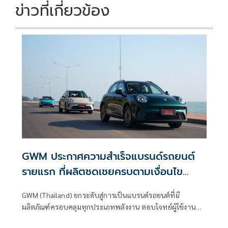
k
k
ข่าวที่เกี่ยวข้อง
GWM ประกาศความสำเร็จแบรนด์รถยนต์
รายแรก ที่ผลิตชดเชยครบตามเงื่อนไข
มาตรการ EV 3.5
GWM (Thailand) ยกระดับสู่การเป็นแบรนด์รถยนต์ที่มี
ผลิตภัณฑ์ครอบคลุมทุกประเภทพลังงาน ตอบโจทย์ผู้ใช้งานทุก
กลุ่มทั่วโลก ภายใต้แนวคิด