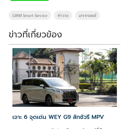
b
er
y
e
o
Li
Tags
GWM Smart Service
ข่าวรถ
เกรทวอลล์
o
n
k
k
ข่าวที่เกี่ยวข้อง
เจาะ 6 จุดเด่น WEY G9 ลักชัวรี MPV