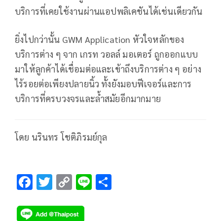
บริการที่เคยใช้งานผ่านแอปพลิเคชันได้เช่นเดียวกัน
ยิ่งไปกว่านั้น GWM Application หัวใจหลักของ
บริการต่าง ๆ จาก เกรท วอลล์ มอเตอร์ ถูกออกแบบ
มาให้ลูกค้าได้เชื่อมต่อและเข้าถึงบริการต่าง ๆ อย่าง
ไร้รอยต่อเพียงปลายนิ้ว ทั้งยังมอบฟีเจอร์และการ
บริการที่ครบวงจรและล้ำสมัยอีกมากมาย
โดย นรินทร โชติภิรมย์กุล
F
T
C
Li
S
ac
wi
o
n
h
e
tt
p
e
ar