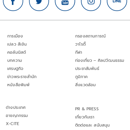
การเมือง
กรองสถานการณ์
เปลว สีเงิน
วาไรตี้
คอลัมนิสต์
กีฬา
บทความ
ท่องเที่ยว – ศิลปวัฒนธรรม
เศรษฐกิจ
ประชาสัมพันธ์
ข่าวพระราชสำนัก
ภูมิภาค
หนังสือพิมพ์
สิ่งแวดล้อม
ต่างประเทศ
PR & PRESS
อาชญากรรม
เกี่ยวกับเรา
X-CITE
ติดต่อและ สนับสนุน