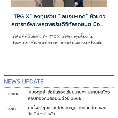
“TPG X” ลงทุนร่วม “เลมอน-เอด” หัวแถว
สตาร์ทอัพแพลตฟอร์มดิจิทัลรถยนต์ มือ
สองเมืองไทย
บริษัท ทีพีจี เอ็กซ์ จำกัด (TPG X) บริษัทลงทุนชั้นนำใน
ประเทศไทย ซึ่งมองหาโอกาสทางการเติบโตด้านเทคโนโลยียาน
ยนต์ เสริม
NEWS UPDATE
'หมอตุลย์' จ่อยื่นร้องเรียนนายกฯ ขยายผลโกง
10:46 น.
สอบท้องถิ่นย้อนไปถึงปี 2566
มะเร็งได้ลุกลามไปยังกระดูกและส่วนอื่นๆของ
10:18 น.
'โจ ไบเดน' แล้ว