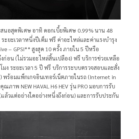
เสนอสุดพิเศษ อาทิ ดอกเบี้ยพิเศษ 0.99% นาน 48
่ง ระยะเวลาหนึ่งปีเต็ม ฟรี ค่าอะไหล่และค่าแรงบํารุง
 – GPSI** สูงสุด 10 ครั้ง ภายใน 5 ปีหรือ
ึงก่อน (ไม่รวมอะไหล่สิ้นเปลือง) ฟรี บริการช่วยเหลือ
่วโมง ระยะเวลา 5 ปี ฟรี บริการระบบตรวจสอบและสั่ง
e) พร้อมแพ็กเกจอินเทอร์เน็ตภายในรถ (Internet in
ันคุณภาพ NEW HAVAL H6 HEV รุ่น PRO มอบการรับ
แล้วแต่อย่างใดอย่างหนึ่งถึงก่อน) และการรับประกัน