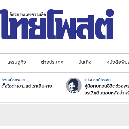
เศรษฐกิจ
ต่างประเทศ
บันเทิง
หนังสือพิม
คิดเหนือกระแส
แม่หมอสมัครเล่น
ตั้งใจด่าเขา...แต่เราเสียหาย
คู่มือทบทวนชีวิตช่วงพร
จร(7)เดินถอยหลังสำหร
ลัคนาราศีตอนที่2