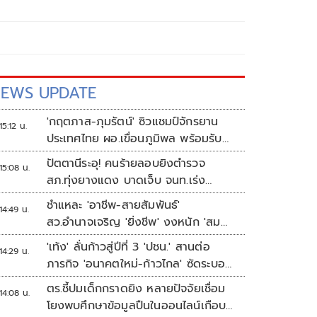
EWS UPDATE
'กฤตภาส-ภุมรัตน์' ซิวแชมป์จักรยาน
15:12 น.
ประเทศไทย ผอ.เขื่อนภูมิพล พร้อมรับ
เจ้าภาพต่อ ปี 2570
ปัตตานีระอุ! คนร้ายลอบยิงตำรวจ
15:08 น.
สภ.ทุ่งยางแดง บาดเจ็บ จนท.เร่ง
ติดตามผู้ก่อเหตุ
ชำแหละ 'อาชีพ-สายสัมพันธ์'
14:49 น.
สว.อำนาจเจริญ 'ยิ่งชีพ' งงหนัก 'สม
พาน' ขายก๋วยเตี๋ยวอะไร
'เท้ง' ลั่นก้าวสู่ปีที่ 3 'ปชน.' สานต่อ
14:29 น.
ภารกิจ 'อนาคตใหม่-ก้าวไกล' ซัดระบอบ
สีน้ำเงิน ทำหลักนิติรัฐ-นิติธรรมสั่น
ตร.ชี้ปมเด็กกราดยิง หลายปัจจัยเชื่อม
14:08 น.
คลอน
โยงพบศึกษาข้อมูลปืนในออนไลน์เกือบ