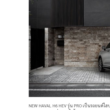
NEW HAVAL H6 HEV รุ่น PRO เป็นรถยนต์ไฮบ