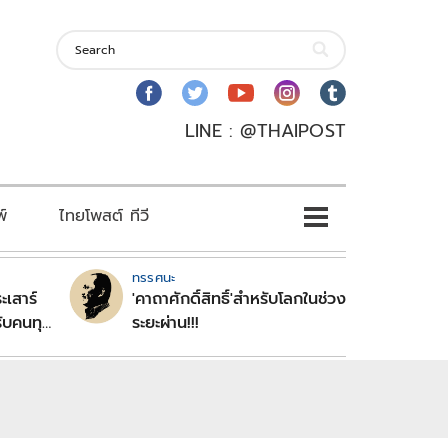
LINE : @THAIPOST
พ์
ไทยโพสต์ ทีวี
ทรรศนะ
ะเสาร์
'คาถาศักดิ์สิทธิ์'สำหรับโลกในช่วง
ับคนทุก
ระยะผ่าน!!!