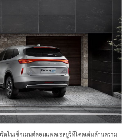
ริดในเซ็กเมนต์คอมแพคเอสยูวีที่โดดเด่นด้านความ