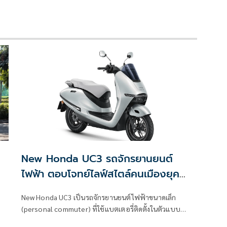
New Honda UC3 รถจักรยานยนต์
ไฟฟ้า ตอบโจทย์ไลฟ์สไตล์คนเมืองยุค
ใหม่
New Honda UC3 เป็นรถจักรยานยนต์ไฟฟ้าขนาดเล็ก
(personal commuter) ที่ใช้แบตเตอรี่ติดตั้งในตัวแบบ
ถาวร (fixed battery)