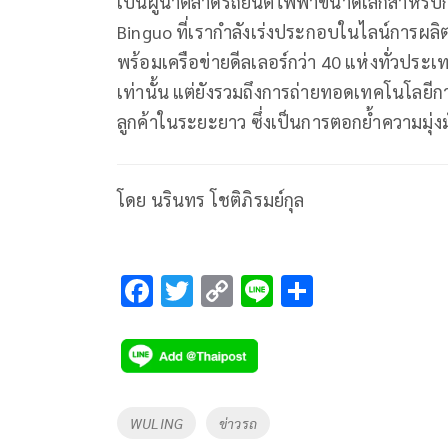
เป็นผู้นำตลาดรถยนต์ไฟฟ้าขนาดเล็กสำหรับกา
Binguo ที่เรากำลังเร่งประกอบในไลน์การผล
พร้อมเครือข่ายดีลเลอร์กว่า 40 แห่งทั่วประ
เท่านั้น แต่ยังรวมถึงการถ่ายทอดเทคโนโลยี
ลูกค้าในระยะยาว ซึ่งเป็นการตอกย้ำความมุ่ง
โดย นรินทร โชติภิรมย์กุล
F
T
C
Li
S
ac
wi
o
n
h
e
tt
p
e
ar
b
er
y
e
o
Li
Tags
WULING
ข่าวรถ