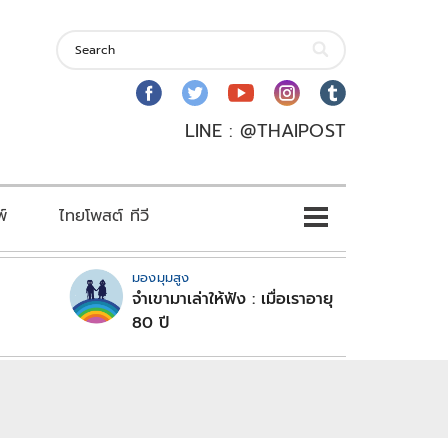
LINE : @THAIPOST
พ์
ไทยโพสต์ ทีวี
มองมุมสูง
จำเขามาเล่าให้ฟัง : เมื่อเราอายุ
80 ปี