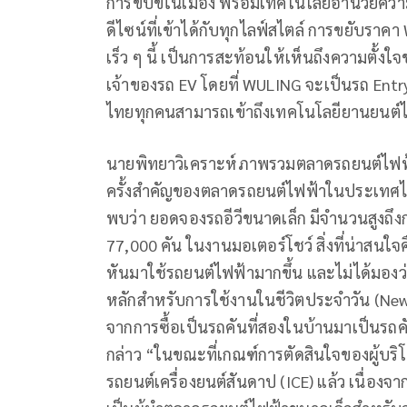
การขับขี่ในเมือง พร้อมเทคโนโลยีอำนวย
ดีไซน์ที่เข้าได้กับทุกไลฟ์สไตล์ การขยับราคา
เร็ว ๆ นี้ เป็นการสะท้อนให้เห็นถึงความตั้งใจ
เจ้าของรถ EV โดยที่ WULING จะเป็นรถ Ent
ไทยทุกคนสามารถเข้าถึงเทคโนโลยียานยนต์ไฟ
นายพิทยาวิเคราะห์ภาพรวมตลาดรถยนต์ไฟฟ้า
ครั้งสำคัญของตลาดรถยนต์ไฟฟ้าในประเทศไ
พบว่า ยอดจองรถอีวีขนาดเล็ก มีจำนวนสูงถึ
77,000 คัน ในงานมอเตอร์โชว์ สิ่งที่น่าสนใ
หันมาใช้รถยนต์ไฟฟ้ามากขึ้น และไม่ได้มองว่า
หลักสำหรับการใช้งานในชีวิตประจำวัน (New
จากการซื้อเป็นรถคันที่สองในบ้านมาเป็นรถค
กล่าว “ในขณะที่เกณฑ์การตัดสินใจของผู้บริ
รถยนต์เครื่องยนต์สันดาป (ICE) แล้ว เนื่อง