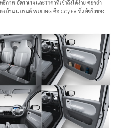
ิทธิภาพ อัตราเร่ง และราคาที่เข้าถึงได้ง่าย ตอกย้ำ
องบ้าน แบรนด์ WULING คือ City EV ที่แท้จริงของ