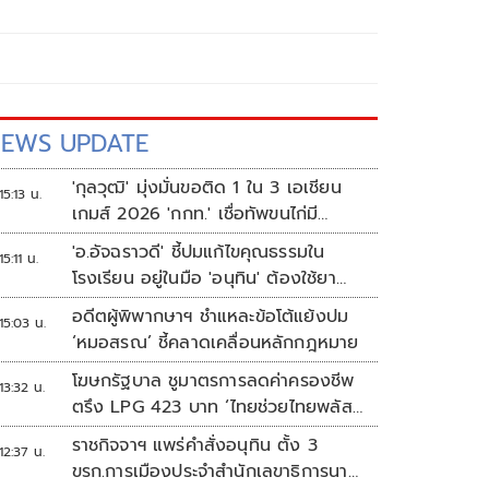
EWS UPDATE
'กุลวุฒิ' มุ่งมั่นขอติด 1 ใน 3 เอเชียน
15:13 น.
เกมส์ 2026 'กกท.' เชื่อทัพขนไก่มี
เหรียญแน่
'อ.อัจฉราวดี' ชี้ปมแก้ไขคุณธรรมใน
15:11 น.
โรงเรียน อยู่ในมือ 'อนุทิน' ต้องใช้ยา
แรงกับ ก.ศึกษา เรื่องปืนแค่ปลายเหตุ
อดีตผู้พิพากษาฯ ชำแหละข้อโต้แย้งปม
15:03 น.
‘หมอสรณ’ ชี้คลาดเคลื่อนหลักกฎหมาย
โฆษกรัฐบาล ชูมาตรการลดค่าครองชีพ
13:32 น.
ตรึง LPG 423 บาท ‘ไทยช่วยไทยพลัส’
ดันเงินหมุนแสนล้าน
ราชกิจจาฯ แพร่คำสั่งอนุทิน ตั้ง 3
12:37 น.
ขรก.การเมืองประจำสำนักเลขาธิการนา