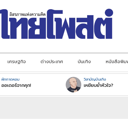
เศรษฐกิจ
ต่างประเทศ
บันเทิง
หนังสือพิม
ผักกาดหอม
วิสามัญบันเทิง
ออเดอร์จากคุก!
เหยียบย่ำหัวใจ?