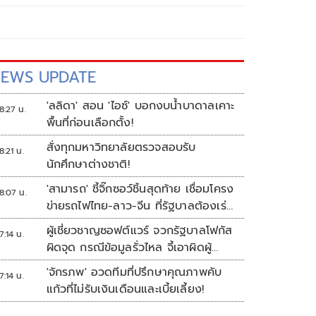
EWS UPDATE
'ลลิดา' สอน 'ไอซ์' บอกงบน้ำบาดาลเคาะ
8:27 น.
พื้นที่ก่อนเลือกตั้ง!
สั่งทุกมหาวิทยาลัยตรวจสอบรับ
8:21 น.
นักศึกษาต่างชาติ!
'สามารถ' ชี้จิ๊กซอว์ชิ้นสุดท้าย เชื่อมโครง
8:07 น.
ข่ายรถไฟไทย-ลาว-จีน ที่รัฐบาลต้องเร่ง
ก่อสร้างทันที
ผู้เชี่ยวชาญซอฟต์แวร์ จวกรัฐบาลโฟกัส
7:14 น.
ผิดจุด กรณีข้อมูลรั่วไหล จี้เอาผิดผู้
ควบคุม-เจ้าของระบบตามกฎหมาย
'จักรภพ' อวดทีมที่ปรึกษาคุณภาพคับ
7:14 น.
PDPA
แก้วที่ไม่รับเงินเดือนและเบี้ยเลี้ยง!