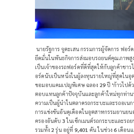
นายรัฐการ จูตะเสน กรรมการผู้จัดการ ฟอร
ยึดมั่นในพันธกิจการส่งมอบรถยนต์คุณภาพสูง
เป็นเจ้าของรถฟอร์ดที่ดีที่สุดให้กับลูกค้าชา
อร์ดนับเป็นหนึ่งในผู้ลงทุนรายใหญ่ที่สุด
ขอมอบแคมเปญพิเศษ ฉลอง
29
ปี
‘
ก้าวไปด้
ตอบแทนลูกค้าปัจจุบันและลูกค้าใหม่ทุกท่าน
ความเป็นผู้นำในตลาดรถกระบะและรถอเนกประ
การแข่งขันอันดุเดือดในอุตสาหกรรมยานยนต์ไ
ครองอันดับ
3
ในเซ็กเมนต์รถกระบะและรถยนต
รวมทั้ง
2
รุ่น อยู่ที่
9,401
คัน ในช่วง
6
เดือนแ