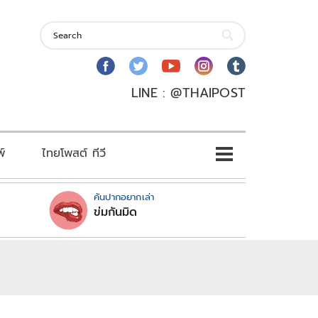
LINE : @THAIPOST
พ์
ไทยโพสต์ ทีวี
คันปากอยากเล่า
ข่มกันมิด