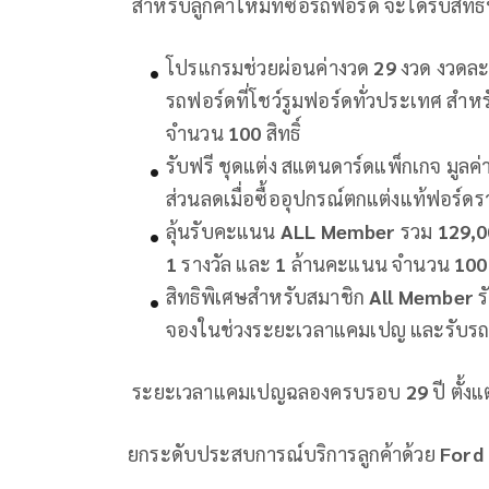
สำหรับลูกค้าใหม่ที่ซื้อรถฟอร์ด จะได้รับสิทธิ
โปรแกรมช่วยผ่อนค่างวด
29
งวด งวดล
รถฟอร์ดที่โชว์รูมฟอร์ดทั่วประเทศ สำห
จำนวน
100
สิทธิ์
รับฟรี ชุดแต่ง สแตนดาร์ดแพ็กเกจ มูลค่า
ส่วนลดเมื่อซื้ออุปกรณ์ตกแต่งแท้ฟอร์ด
ลุ้นรับคะแนน
ALL Member
รวม
129,0
1
รางวัล และ
1
ล้านคะแนน จำนวน
10
สิทธิพิเศษสำหรับสมาชิก
All Member
ร
จองในช่วงระยะเวลาแคมเปญ และรับร
ระยะเวลาแคมเปญฉลองครบรอบ
29
ปี ตั้งแ
ยกระดับประสบการณ์บริการลูกค้าด้วย
Ford