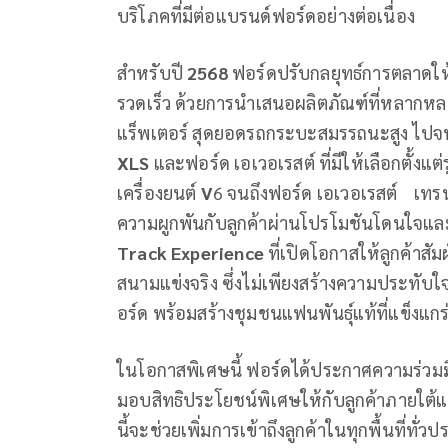
บริโภคที่มีต่อแบรนด์ฟอร์ดอย่างต่อเนื่อง
สำหรับปี
2568
ฟอร์ดปรับกลยุทธ์การตลาดให้
รวดเร็ว ด้วยการนำเสนอผลิตภัณฑ์ที่หลากหล
แร็พเตอร์ สุดยอดรถกระบะสมรรถนะสูง ไปจนถึ
XLS
และฟอร์ด เอเวอเรสต์ ที่มีให้เลือกตั้งแต
เครื่องยนต์
V
6 จนถึงฟอร์ด เอเวอเรสต์ เทรนด์
ความผูกพันกับลูกค้าผ่านโปรโมชันโดนใจแล
Track Experience
ที่เปิดโอกาสให้ลูกค้าสั
สนามแข่งจริง ซึ่งไม่เพียงสร้างความประทับ
อร์ด พร้อมสร้างชุมชนแฟนพันธุ์แท้ที่แข็งแกร่
ในโอกาสพิเศษนี้ ฟอร์ดได้ประกาศความร่วมมื
มอบสิทธิประโยชน์พิเศษให้กับลูกค้าภายใต
นี้จะช่วยเพิ่มการเข้าถึงลูกค้าในทุกพื้นที่ทั่