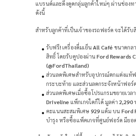
แบรนด์และดึงดูดกลุ่มลูกค้าใหม่ๆ ผ่านช่อ
ดังนี้
สำหรับลูกค้าที่เป็นเจ้าของรถฟอร์ด จะได้รับสิ
รับฟรี
!
เครื่องดื่มเย็น
All Café
ขนาดกลาง
สิทธิ์ โดยรับคูปองผ่าน
Ford Rewards 
(@FordThailand)
ส่วนลดพิเศษสำหรับอุปกรณ์ตกแต่งแท้ฟอ
กระบะท้าย และส่วนลดกระจังหน้าฟอร์
ส่วนลดพิเศษเมื่อซื้อโปรแกรมขยายเว
Driveline
แพ็กเกจใดก็ได้ มูลค่า
2,290
คะแนนสะสมพิเศษ
929
แต้ม บน
Ford 
บำรุง หรือซื้อแพ็คเกจที่ศูนย์ฟอร์ด มียอด