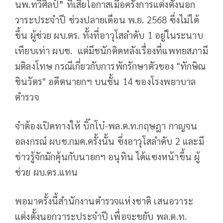
นพ.ทวีศิลป์” ที่เสียโอกาสเมื่อครั้งการแต่งตั้งนอก
วาระประจำปี ช่วงปลายเดือน พ.ย. 2568 ซึ่งไม่ได้
ขึ้น ผู้ช่วย ผบ.ตร. ทั้งที่อาวุโสลำดับ 1 อยู่ในระนาบ
เทียบเท่า ผบช. แต่มีชนักติดหลังเรื่องที่แพทยสภามี
มติลงโทษ กรณีเกี่ยวกับการพักรักษาตัวของ "ทักษิณ
ชินวัตร" อดีตนายกฯ บนชั้น 14 ของโรงพยาบาล
ตำรวจ
จำต้องเปิดทางให้ บิ๊กโบ๋-พล.ต.ท.กฤษฎา กาญจน
อลงกรณ์ ผบช.กมค.ครั้งนั้น ซึ่งอาวุโสลำดับ 2 และมี
ข่าวรู้จักมักคุ้นกับนายกฯ อนุทิน ได้แซงหน้าขึ้น ผู้
ช่วย ผบ.ตร.แทน
พอมาครั้งนี้สำนักงานตำรวจแห่งชาติ เสนอวาระ
แต่งตั้งนอกวาระประจำปี เพื่อจะขยับ พล.ต.ท.