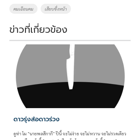
o
Li
Tags
คมเฉือนคม
เสียบซึ่งหน้า
o
n
k
k
ข่าวที่เกี่ยวข้อง
ดาวรุ่งส่อดาวร่วง
ดูท่า โผ "นายพลสีกากี" ปีนี้ จะไม่ง่าย จะไม่หวาน จะไม่รวดเดียว