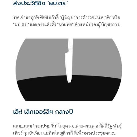
ส่งประวัติชิง 'ผบ.ตร.'
งวดเข้ามาทุกที ศึกชิงเก้าอี้ "ผู้บัญชาการตำรวจแห่งชาติ" หรือ
"ผบ.ตร." และการแต่งตั้ง "นายพล" ตำแหน่ง รองผู้บัญชาการ
ตำรวจแห่งชาติ (รอง ผบ.ตร.) ลงมาถึง ผู้บังคับการ (ผบก.)
วาระประจำปี 2569
เอ๊ะ! เลิกเออร์ลีฯ กลางปี
แหม...แหม "กรมปทุมวัน" ในยุค ผบ.ต่าย-พล.ต.อ.กิตติ์รัฐ พันธุ์
เพ็ชร์ กุมบังเหียนแม่ทัพใหญ่สีกากี ที่เพิ่งชงวงประชุมคณะ