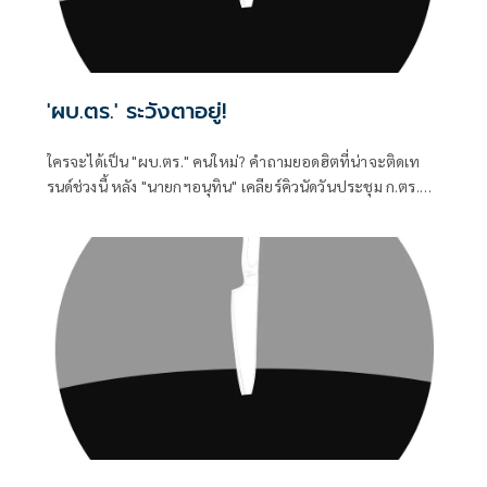
'ผบ.ตร.' ระวังตาอยู่!
ใครจะได้เป็น "ผบ.ตร." คนใหม่? คำถามยอดฮิตที่น่าจะติดเท
รนด์ช่วงนี้ หลัง "นายกฯอนุทิน" เคลียร์คิวนัดวันประชุม ก.ตร.
หรือคณะกรรมการข้าราชการตำรวจ วันพุธที่ 22 ก.ค. 2569
เวลา 13.00 น. ห้องประชุมศรียานนท์ สำนักงานตำรวจแห่งชาติ