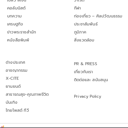
เปลว สีเงิน
วาไรตี้
คอลัมนิสต์
กีฬา
บทความ
ท่องเที่ยว – ศิลปวัฒนธรรม
เศรษฐกิจ
ประชาสัมพันธ์
ข่าวพระราชสำนัก
ภูมิภาค
หนังสือพิมพ์
สิ่งแวดล้อม
ต่างประเทศ
PR & PRESS
อาชญากรรม
เกี่ยวกับเรา
X-CITE
ติดต่อและ สนับสนุน
ยานยนต์
สาธารณสุข-คุณภาพชีวิต
Privacy Policy
บันเทิง
ไทยโพสต์ ทีวี