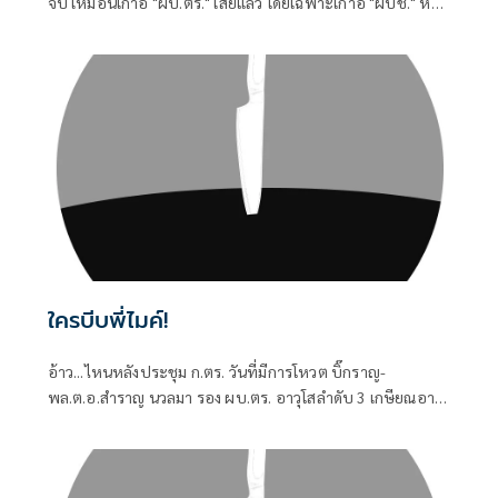
จบ เหมือนเก้าอี้ "ผบ.ตร." เสียแล้ว โดยเฉพาะเก้าอี้ "ผบช." หรือ
"ผู้บัญชาการ" ยศ พล.ต.ท.
ใครบีบพี่ไมค์!
อ้าว...ไหนหลังประชุม ก.ตร. วันที่มีการโหวต บิ๊กราญ-
พล.ต.อ.สำราญ นวลมา รอง ผบ.ตร. อาวุโสลำดับ 3 เกษียณอายุ
ราชการอีก 7 ปีข้างหน้า ขึ้นเป็น ผบ.ตร.คนที่ 16