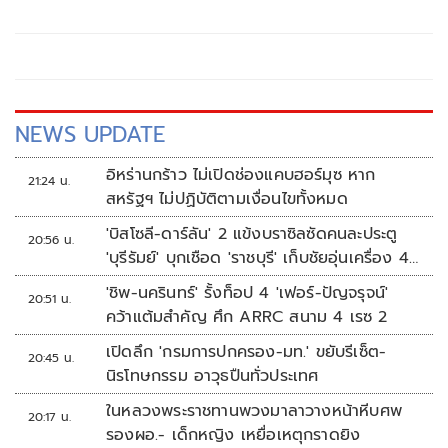
กรรมการข้าราชการตำรวจ หรือ ก.ตร. ไฟเขียวยกเลิกโครงการ
เกษียณอายุก่อนกำหนด หรือ เออร์ลีรีไทร์ ในรอบกลางปีเดือน
เมษายน ให้เหลือเพียงรอบเดียวเดือนตุลาคม
NEWS UPDATE
อิหร่านกร้าว ไม่เปิดช่องแคบฮอร์มุซ หาก
21:24 น.
สหรัฐฯ ไม่ปฏิบัติตามเงื่อนไขทั้งหมด
'บิสโซลี-ดาร์ลัน' 2 แข้งบราซิลซัดคนละประตู
20:56 น.
'บุรีรัมย์' บุกเชือด 'ราชบุรี' เก็บชัยอุ่นเครื่อง 4
นัดรวด
'ชิพ-นครินทร์' รั้งท็อป 4 'เฟอร์-ปัญจรุจน์'
20:51 น.
คว้าแต้มสำคัญ ศึก ARRC สนาม 4 เรซ 2
เปิดลึก 'กรมการปกครอง-มท.' ขยับรีเซ็ต-
20:45 น.
นิรโทษกรรม อาวุธปืนทั่วประเทศ
ในหลวงพระราชทานพวงมาลาวางหน้าหีบศพ
20:17 น.
รองผอ.- เด็กหญิง เหยื่อเหตุกราดยิง