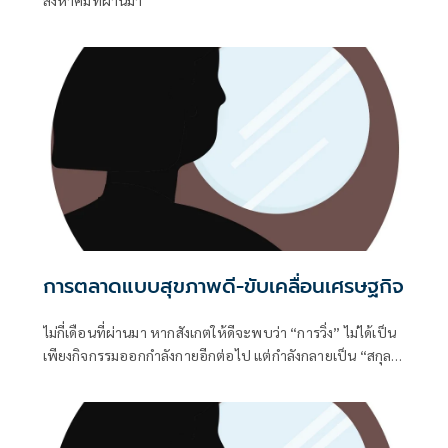
การตลาดแบบสุขภาพดี-ขับเคลื่อนเศรษฐกิจ
ไม่กี่เดือนที่ผ่านมา หากสังเกตให้ดีจะพบว่า “การวิ่ง” ไม่ได้เป็น
เพียงกิจกรรมออกกำลังกายอีกต่อไป แต่กำลังกลายเป็น “สกุล
เงิน” รูปแบบใหม่ที่หลายแบรนด์นำมาใช้สร้างความสัมพันธ์กับ
ผู้บริโภค จะเห็นได้ว่าเริ่มเห็นแคมเปญแปลกตาเกิดขึ้นมากมาย
ในตลาด วิ่งครบระยะแลกรับแว่นตา วิ่งสะสมกิโลเมตรแลกนวดส
ปา วิ่งแลกบริการความงาม วิ่งแลกอาหารสัตว์เลี้ยง หรือแม้แต่วิ่ง