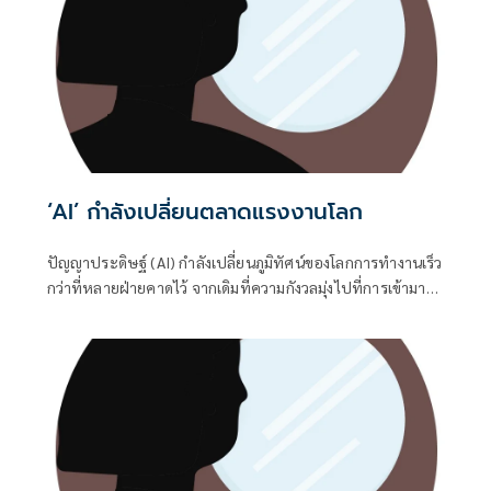
แลกสิทธิประโยชน์ด้านสุขภาพ คำถามที่น่าสนใจคือ ทำไมธุรกิจ
ที่อยู่กันคนละโลก ตั้งแต่ร้านอาหาร คลินิกความงาม โรงแรม
ร้านแว่น ไปจนถึงธุรกิจสัตว์เลี้ยง กลับเลือกใช้ “การวิ่ง” เป็น
เงื่อนไขเดียวกันในการมอบรางวัล
‘AI’ กำลังเปลี่ยนตลาดแรงงานโลก
ปัญญาประดิษฐ์ (AI) กำลังเปลี่ยนภูมิทัศน์ของโลกการทำงานเร็ว
กว่าที่หลายฝ่ายคาดไว้ จากเดิมที่ความกังวลมุ่งไปที่การเข้ามา
แทนที่แรงงานของเทคโนโลยี วันนี้โจทย์สำคัญกลับขยับไปสู่
คำถามว่า ‘คนทำงาน’ จะต้องปรับตัวอย่างไรเพื่อให้ยังคงมี
บทบาทในตลาดแรงงานที่กำลังเปลี่ยนแปลงอย่างรวดเร็ว ขณะ
ที่องค์กรทั่วโลกต่างเร่งนำ AI มาเป็นส่วนหนึ่งของการดำเนิน
ธุรกิจ ทำให้คุณสมบัติและทักษะที่นายจ้างมองหาจากบุคลากรก็
เริ่มเปลี่ยนไปพร้อมกัน