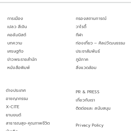
การเมือง
กรองสถานการณ์
เปลว สีเงิน
วาไรตี้
คอลัมนิสต์
กีฬา
บทความ
ท่องเที่ยว – ศิลปวัฒนธรรม
เศรษฐกิจ
ประชาสัมพันธ์
ข่าวพระราชสำนัก
ภูมิภาค
หนังสือพิมพ์
สิ่งแวดล้อม
ต่างประเทศ
PR & PRESS
อาชญากรรม
เกี่ยวกับเรา
X-CITE
ติดต่อและ สนับสนุน
ยานยนต์
สาธารณสุข-คุณภาพชีวิต
Privacy Policy