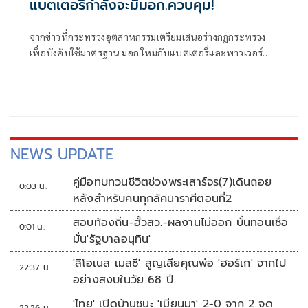
แบตเตอรี่กำลังจะมีมอก.ควบคุม!
จากข่าวที่กระทรวงอุตสาหกรรมเตรียมเสนอร่างกฎกระทรวง
เพื่อบังคับใช้มาตรฐาน มอก.ใหม่กับแบตเตอรี่และพาวเวอร์
แบงก์ (อิงมาตรฐานสากล IEC 62133) โดยมีผลกลางปี 2570
NEWS UPDATE
คู่มือทบทวนชีวิตช่วงพระเสาร์จร(7)เดินถอย
0:03 น.
หลังสำหรับคนทุกลัคนาราศีตอนที่2
สอบท้องถิ่น-ฮั้วสว.-ผลงานไม่ออก บั่นทอนเชื่อ
0:01 น.
มั่น'รัฐบาลอนุทิน'
'ลิโอเนล เมสซี' สูญเสียคุณพ่อ 'ฮอร์เก' จากไป
22:37 น.
อย่างสงบในวัย 68 ปี
'ไทย' เปิดบ้านชนะ 'เมียนมา' 2-0 จาก 2 จุด