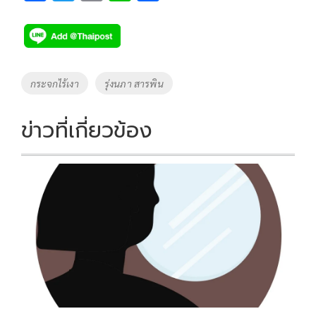
ac
wi
o
n
h
e
tt
p
e
ar
b
er
y
e
o
Li
Tags
กระจกไร้เงา
รุ่งนภา สารพิน
o
n
k
k
ข่าวที่เกี่ยวข้อง