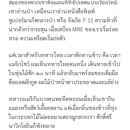
สมองของพวกเขาคือแผนที่ที่อัปเดตแบบเรียลไทม์
เขาอ่านป่า เหมือนเราอ่านหนังสือพิมพ์
ซูเปอร์มาเก็ตกลางป่า หรือ จังเกิล 7-11 ความหิวที่
น่ากลัวกว่ากระสุน เมื่อเสบียง MRE ของเราเริ่มร่อย
หรอ ความเครียดเริ่มก่อตัว
แต่เวลาสำหรับทหารไทย เวลาพักทานข้าว คือ เวลา
แมจิกโชว์ ผมเห็นทหารไทยคนหนึ่ง เดินหายเข้าไป
ในพุ่มไม้ซัก ๑๐ นาที แล้วกลับมาพร้อมของเต็มมือ
คือยอดผักกูด ผลไม้ป่าหน้าตาประหลาดและแย้ย่าง
ทหารอเมริกันบางคนพะอืดพะอมเมื่อเห็นเขากิน
แมลงหรือสัตว์เลื้อยคลาน แต่เมื่อกลิ่นของข้าวที่หุง
ในกระบอกไม้ไผ่ลอยมาแตะจมูกพวกเรา ศักดิ์ศรี
นาวิกโยธินก็พังทลาย