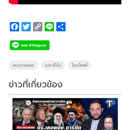
F
T
C
Li
S
ac
wi
o
n
h
e
tt
p
e
ar
b
er
y
e
o
Li
Tags
คนปลายซอย
เปลวสีเงิน
ไทยโพสต์
o
n
k
k
ข่าวที่เกี่ยวข้อง