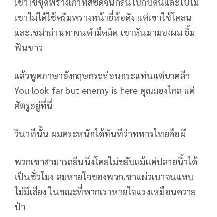
เขาใช้ชุดพรางเก่าที่สีซีดจนกลืนไปกับดินและใบไม้
เขาไม่ได้ใช้ครีมพรางหน้ายี่ห้อดัง แต่เขาใช้โคลน
และเขม่าถ่านทาจนดำมืดมิด เขาหันมามองผม ยิ้ม
ฟันขาว
แล้วพูดภาษาอังกฤษกระท่อนกระแท่นแต่บาดลึก
You look far but enemy is here คุณมองไกล แต่
ศัตรูอยู่ที่นี่
วินาทีนั้น ผมตระหนักได้ทันทีว่าทหารไทยคือผี
พวกเขาสามารถยืนนิ่งโดยไม่ขยับแม้แต่ปลายนิ้วได้
เป็นชั่วโมง ลมหายใจของพวกเขาแผ่วเบาจนแทบ
ไม่มีเสียง ในขณะที่พวกเราหายใจแรงเหมือนควาย
ป่า