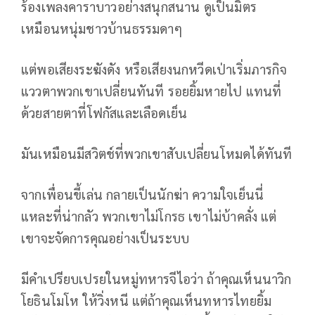
ร้องเพลงคาราบาวอย่างสนุกสนาน ดูเป็นมิตร
เหมือนหนุ่มชาวบ้านธรรมดาๆ
แต่พอเสียงระฆังดัง หรือเสียงนกหวีดเป่าเริ่มภารกิจ
แววตาพวกเขาเปลี่ยนทันที รอยยิ้มหายไป แทนที่
ด้วยสายตาที่โฟกัสและเลือดเย็น
มันเหมือนมีสวิตช์ที่พวกเขาสับเปลี่ยนโหมดได้ทันที
จากเพื่อนขี้เล่น กลายเป็นนักฆ่า ความใจเย็นนี่
แหละที่น่ากลัว พวกเขาไม่โกรธ เขาไม่บ้าคลั่ง แต่
เขาจะจัดการคุณอย่างเป็นระบบ
มีคำเปรียบเปรยในหมู่ทหารจีไอว่า ถ้าคุณเห็นนาวิก
โยธินโมโห ให้วิ่งหนี แต่ถ้าคุณเห็นทหารไทยยิ้ม