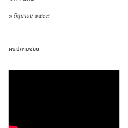
๑ มิถุนายน ๒๕๖๙
คนปลายซอย