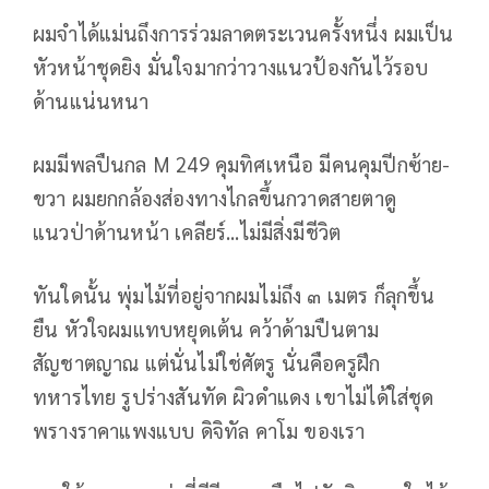
ผมจำได้แม่นถึงการร่วมลาดตระเวนครั้งหนึ่ง ผมเป็น
หัวหน้าชุดยิง มั่นใจมากว่าวางแนวป้องกันไว้รอบ
ด้านแน่นหนา
ผมมีพลปืนกล M 249 คุมทิศเหนือ มีคนคุมปีกซ้าย-
ขวา ผมยกกล้องส่องทางไกลขึ้นกวาดสายตาดู
แนวป่าด้านหน้า เคลียร์...ไม่มีสิ่งมีชีวิต
ทันใดนั้น พุ่มไม้ที่อยู่จากผมไม่ถึง ๓ เมตร ก็ลุกขึ้น
ยืน หัวใจผมแทบหยุดเต้น คว้าด้ามปืนตาม
สัญชาตญาณ แต่นั่นไม่ใช่ศัตรู นั่นคือครูฝึก
ทหารไทย รูปร่างสันทัด ผิวดำแดง เขาไม่ได้ใส่ชุด
พรางราคาแพงแบบ ดิจิทัล คาโม ของเรา