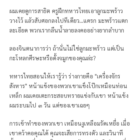
ผมเคยดูการสาธิต ครูฝึกทหารไทยเอาลูกมะพร้าว
วางไว้ แล้วสับศอกลงไปทีเดียว...แครก มะพร้าวแตก
ละเอียด พวกเรากลืนน้ำลายลงคออย่างยากลำบาก
ลองจินตนาการว่า ถ้านั่นไม่ใช่ลูกมะพร้าว แต่เป็น
กะโหลกศีรษะหรือดั้งจมูกของคุณล่ะ?
ทหารไทยสอนให้เรารู้ว่า ร่างกายคือ "เครื่องจักร
สังหาร" หน้าแข้งของพวกเขาแข็งโป๊กเหมือนท่อน
เหล็ก ผมเคยเตะกระสอบทรายแข่งกับเขา หน้าแข้ง
ผมระบมไป ๓ วัน แต่ของเขาเฉยๆ
การเข้าทำของพวกเขา เหมือนงูเหลือมรัดเหยื่อ เมื่อ
เขาคว้าคอคุณได้ คุณจะเสียการทรงตัว และวินาที