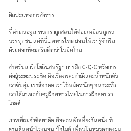
ศิลปะแห่งการสังหาร
ที่ค่ายเลอจูน พวกเราถูกสอนให้ต่อยเหมือนถูกรถ
บรรทุกชน แต่ที่นี่...ทหารไทย สอนให้เรารู้จักฟัน
ด้วยศอกที่คมกริบยิ่งกว่าใบมีดโกน
สำหรับนาวิกโยธินสหรัฐฯ การฝึก C-Q-C หรือการ
ต่อสู้ระยะประชิด คือเรื่องพละกำลังและน้ำหนักตัว
เราจับทุ่ม เราล็อกคอ เราใช้หมัดหนักๆ จนกระทั่ง
เราได้มาเจอกับครูฝึกทหารไทยในการฝึกคอบรา
โกลด์
ภาพที่ผมจำติดตาคือ คือตอนพักเที่ยงวันหนึ่ง ที่
ลานดินหน้าโรงนอน บิ๊กไมค์ เพื่อนในหมวดของผม