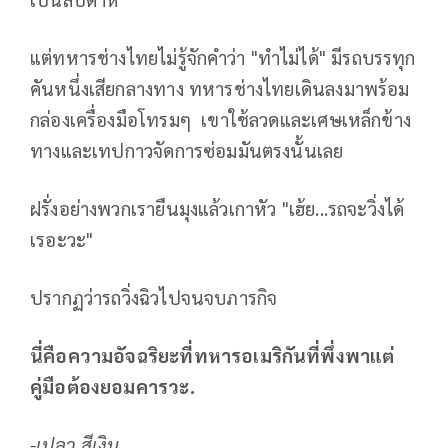
แต่ทหารช่างไทยไม่รู้จักคำว่า "ทำไม่ได้" มีรถบรรทุก
คันหนึ่งเสียกลางทาง ทหารช่างไทยเดินลงมาพร้อม
กล่องเครื่องมือโทรมๆ เขาใช้ลวดและเศษเหล็กข้าง
ทางและเทปกาวจัดการซ่อมมันตรงนั้นเลย
ฝรั่งอย่างพวกเรายืนมุงแล้วเกาหัว "เฮ้ย...รถจะวิ่งได้
เรอะวะ"
ปรากฏว่ารถวิ่งฉิวไปจนจบภารกิจ
นี่คือความอัจฉริยะที่ทหารอเมริกันที่พึ่งพาแต่
คู่มือต้องยอมคารวะ.
-เปลว สีเงิน