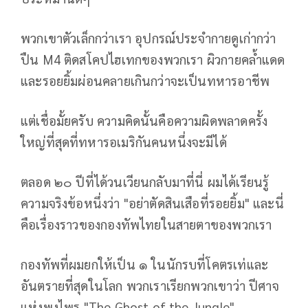
พวกเขาตัวเล็กกว่าเรา อุปกรณ์ประจำกายดูเก่ากว่า
ปืน M4 ติดสโคปไฮเทกของพวกเรา ผิวกายคล้ำแดด
และรอยยิ้มผ่อนคลายเกินกว่าจะเป็นทหารอาชีพ
แต่เชื่อมั้ยครับ ความคิดนั้นคือความผิดพลาดครั้ง
ใหญ่ที่สุดที่ทหารอเมริกันคนหนึ่งจะมีได้
ตลอด ๒๐ ปีที่ได้วนเวียนกลับมาที่นี่ ผมได้เรียนรู้
ความจริงข้อหนึ่งว่า "อย่าตัดสินเสือที่รอยยิ้ม" และนี่
คือเรื่องราวของกองทัพไทยในสายตาของพวกเรา
กองทัพที่ผมยกให้เป็น ๑ ในนักรบที่โคตรเท่และ
อันตรายที่สุดในโลก พวกเราเรียกพวกเขาว่า ปีศาจ
แห่งพงไพร "The Ghost of the Jungle"