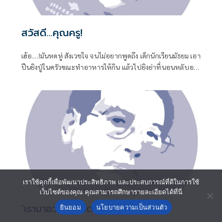
สวัสดี...คุณครู!
เฮ้อ....!มันหดหู่ สังเวชใจ จนไม่อยากพูดถึง เด็กนักเรียนมัธยม เอา
ปืนยิงปู่ในครัวขณะทำอาหารให้กิน แล้วไปยิงย่าที่นอนหลับอยู่
เป็นศพที่สอง
เราใช้คุกกี้เพื่อพัฒนาประสิทธิภาพ และประสบการณ์ที่ดีในการใช้
เว็บไซต์ของคุณ คุณสามารถศึกษารายละเอียดได้ที่นี่
‘เรามาอวยกันเถิด’
ยินยอม
นโยบายความเป็นส่วนตัว