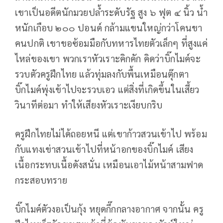
เขาเป็นอดีตนักมวยปล้ำระดับรัฐ สูง ๖ ฟุต ๔ นิ้ว น้ำ
หนักเกือบ ๒๐๐ ปอนด์ กล้ามแขนใหญ่กว่าโคนขา
คนปกติ เขาขอซ้อมมือกับทหารไทยตัวเล็กๆ ที่สูงแค่
ไหล่ของเขา พวกเราหัวเราะคิกคัก คิดว่าบิ๊กไมค์จะ
รวบตัวครูฝึกไทย แล้วทุ่มลงกับพื้นเหมือนตุ๊กตา
บิ๊กไมค์พุ่งเข้าไปจะรวบเอว แต่สิ่งที่เกิดขึ้นในเสี้ยว
วินาทีต่อมา ทำให้เสียงหัวเราะเงียบกริบ
ครูฝึกไทยไม่ได้ถอยหนี แต่เขาก้าวสวนเข้าไป พร้อม
กับแทงเข่าสวนเข้าไปที่หน้าอกของบิ๊กไมค์ เสียง
เนื้อกระทบเนื้อดังสนั่น เหมือนเอาไม้หน้าสามฟาด
กระสอบทราย
บิ๊กไมค์ตัวงอเป็นกุ้ง หยุดกึ๊กกลางอากาศ จากนั้น ครู