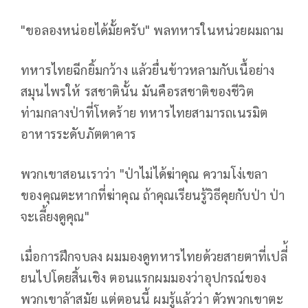
"ขอลองหน่อยได้มั้ยครับ" พลทหารในหน่วยผมถาม
ทหารไทยฉีกยิ้มกว้าง แล้วยื่นข้าวหลามกับเนื้อย่าง
สมุนไพรให้ รสชาตินั้น มันคือรสชาติของชีวิต
ท่ามกลางป่าที่โหดร้าย ทหารไทยสามารถเนรมิต
อาหารระดับภัตตาคาร
พวกเขาสอนเราว่า "ป่าไม่ได้ฆ่าคุณ ความโง่เขลา
ของคุณตะหากที่ฆ่าคุณ ถ้าคุณเรียนรู้วิธีคุยกับป่า ป่า
จะเลี้ยงดูคุณ"
เมื่อการฝึกจบลง ผมมองดูทหารไทยด้วยสายตาที่เปลี่้
ยนไปโดยสิ้นเชิง ตอนแรกผมมองว่าอุปกรณ์ของ
พวกเขาล้าสมัย แต่ตอนนี้ ผมรู้แล้วว่า ตัวพวกเขาตะ