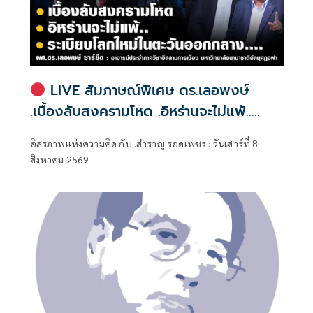
LIVE สัมภาษณ์พิเศษ ดร.เลอพงษ์
.เบื้องลับสงครามโหด .อิหร่านจะไม่แพ้..
.ระเบียบโลกใหม่ในตะวันออกกลาง…. |
อิสรภาพแห่งความคิด กับ..สำราญ รอดเพชร : วันเสาร์ที่ 8
อิสรภาพแห่งความคิด กับ..สำราญ รอด
สิงหาคม 2569
เพชร