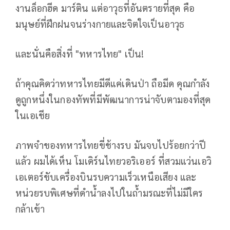
งานล็อกฮีด มาร์ติน แต่อาวุธที่อันตรายที่สุด คือ
มนุษย์ที่ฝึกฝนจนร่างกายและจิตใจเป็นอาวุธ
และนั่นคือสิ่งที่ "ทหารไทย" เป็น!
ถ้าคุณคิดว่าทหารไทยมีดีแค่เดินป่า ถือมีด คุณกำลัง
ดูถูกหนึ่งในกองทัพที่มีพัฒนาการน่าจับตามองที่สุด
ในเอเชีย
ภาพจำของทหารไทยขี่ช้างรบ มันจบไปร้อยกว่าปี
แล้ว ผมได้เห็น โมเดิร์นไทยวอริเออร์ ที่สวมแว่นเอวิ
เอเตอร์ขับเครื่องบินรบความเร็วเหนือเสียง และ
หน่วยรบพิเศษที่ดำน้ำลงไปในถ้ำมรณะที่ไม่มีใคร
กล้าเข้า