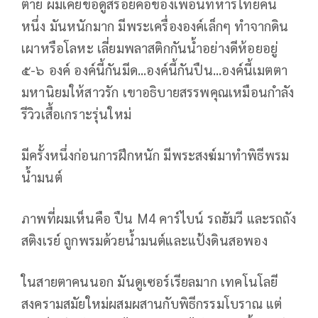
ตาย ผมเคยขอดูสร้อยคอของเพื่อนทหารไทยคน
หนึ่ง มันหนักมาก มีพระเครื่ององค์เล็กๆ ทำจากดิน
เผาหรือโลหะ เลี่ยมพลาสติกกันน้ำอย่างดีห้อยอยู่
๕-๖ องค์ องค์นี้กันมีด...องค์นี้กันปืน...องค์นี้เมตตา
มหานิยมให้สาวรัก เขาอธิบายสรรพคุณเหมือนกำลัง
รีวิวเสื้อเกราะรุ่นใหม่
มีครั้งหนึ่งก่อนการฝึกหนัก มีพระสงฆ์มาทำพิธีพรม
น้ำมนต์
ภาพที่ผมเห็นคือ ปืน M4 คาร์ไบน์ รถฮัมวี และรถถัง
สติงเรย์ ถูกพรมด้วยน้ำมนต์และแป้งดินสอพอง
ในสายตาคนนอก มันดูเซอร์เรียลมาก เทคโนโลยี
สงครามสมัยใหม่ผสมผสานกับพิธีกรรมโบราณ แต่