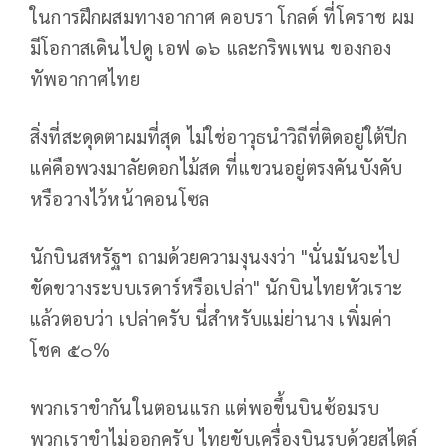
ในการฝึกผสมทางอากาศ คอบรา โกลด์ ที่โคราช ผม
มีโอกาสเดินไปดู เอฟ ๑๖ และกริพเพน ของกอง
ทัพอากาศไทย
สิ่งที่สะดุดตาผมที่สุด ไม่ใช่อาวุธนำวิถีที่ติดอยู่ใต้ปีก
แค่คือพวงมาลัยดอกไม้สด ที่แขวนอยู่ตรงคันบังคับ
หรือวางไว้หน้าคอนโซล
นักบินสหรัฐฯ ถามด้วยความงุนงงว่า "นั่นมันจะไป
ขัดขวางระบบเรดาร์หรือเปล่า" นักบินไทยหัวเราะ
แล้วตอบว่า เปล่าครับ นี่สำหรับแม่ย่านาง เพิ่มค่า
โชค ๕๐%
พวกเราขำกันในตอนแรก แต่พอขึ้นบินซ้อมรบ
พวกเราขำไม่ออกครับ ไทยขับเครื่องบินรบด้วยสไตล์