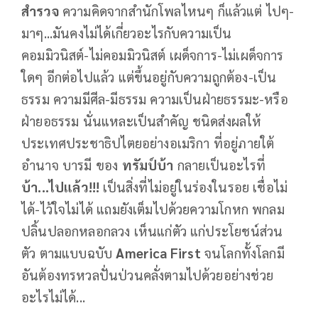
สำรวจ
ความคิดจากสำนักโพลไหนๆ ก็แล้วแต่ ไปๆ-
มาๆ...มันคงไม่ได้เกี่ยวอะไรกับความเป็น
คอมมิวนิสต์-ไม่คอมมิวนิสต์ เผด็จการ-ไม่เผด็จการ
ใดๆ อีกต่อไปแล้ว แต่ขึ้นอยู่กับความถูกต้อง-เป็น
ธรรม ความมีศีล-มีธรรม ความเป็นฝ่ายธรรมะ-หรือ
ฝ่ายอธรรม นั่นแหละเป็นสำคัญ ชนิดส่งผลให้
ประเทศประชาธิปไตยอย่างอเมริกา ที่อยู่ภายใต้
อำนาจ บารมี ของ
ทรัมป์บ้า
กลายเป็นอะไรที่
บ้า...ไปแล้ว!!!
เป็นสิ่งที่ไม่อยู่ในร่องในรอย เชื่อไม่
ได้-ไว้ใจไม่ได้ แถมยังเต็มไปด้วยความโกหก พกลม
ปลิ้นปลอกหลอกลวง เห็นแก่ตัว แก่ประโยชน์ส่วน
ตัว ตามแบบฉบับ
America First
จนโลกทั้งโลกมี
อันต้องทรหวลปั่นป่วนคลั่งตามไปด้วยอย่างช่วย
อะไรไม่ได้...