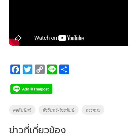
F
T
C
Li
S
ac
wi
o
n
h
e
tt
p
e
ar
b
er
y
e
o
Li
Tags
คอลัมนิสต์
ชัชรินทร์-ไชยวัฒน์
ทรรศนะ
o
n
k
k
ข่าวที่เกี่ยวข้อง