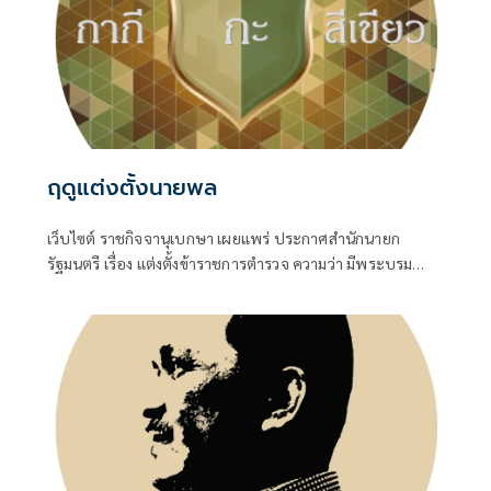
ฤดูแต่งตั้งนายพล
เว็บไซต์ ราชกิจจานุเบกษา เผยแพร่ ประกาศสำนักนายก
รัฐมนตรี เรื่อง แต่งตั้งข้าราชการตำรวจ ความว่า มีพระบรม
ราชโองการโปรดเกล้าโปรดกระหม่อมให้ พล.ต.อ.สำราญ นวล
มา