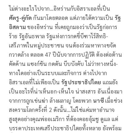
ไม่ต่างอะไรไปจาก...อิหร่านกับอิสราเอลที่เป็น
ศัตรู-คู่กัด
กันมาโดยตลอด แต่ภายใต้ความเป็น
รัฐ
อิสลาม
ของอิหร่าน ที่เคยถูกมองว่าเป็นรัฐก่อการ
ร้าย รัฐอันธพาล รัฐแห่งการกดขี่บีฑาไร้สิทธิ-
เสรีภาพในหมู่ประชาชน จนต้องร่วมหาทางขจัด
กวาดล้าง ตลอด 47 ปีนับจากการปฏิวัติ ต้องต่อต้าน
คัดค้าน แซงก์ชัน กดดัน บีบบังคับ ไม่ว่าทางหนึ่ง-
ทางใดอย่างเป็นระบบและกิจการ ต่างไปจาก
อิสราเอลที่ไม่เพียงเป็น
รัฐประชาธิปไตย
แถมยัง
เป็นอะไรที่น่าเห็นอก-เห็นใจ น่าสงสาร อันเนื่องมา
จากการถูกเข่นฆ่า ล้างผลาญ โดยพวก
นาซี
เมื่อช่วง
สงครามโลกครั้งที่ 2 ดังนั้น...ไม่ใช่แค่มหาอำนาจ
สูงสุดอย่างคุณพ่ออเมริกา ที่ต้องคอยอุ้มชู ดูแล แต่
บรรดาประเทศเสรีประชาธิปไตยทั้งหลาย ยังพร้อม