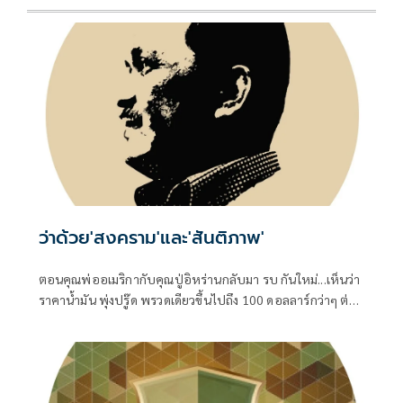
ว่าด้วย'สงคราม'และ'สันติภาพ'
ตอนคุณพ่ออเมริกากับคุณปู่อิหร่านกลับมา รบ กันใหม่...เห็นว่า
ราคาน้ำมัน พุ่งปรู๊ด พรวดเดียวขึ้นไปถึง 100 ดอลลาร์กว่าๆ ต่อ
บาร์เรล ทั้ง Brent ทะเลเหนือ และ WTI เท็กซัสของอเมริกา