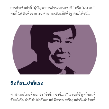
การช่วงชิงเก้าอี้ "ผู้บัญชาการตำรวจแห่งชาติ" หรือ "ผบ.ตร."
คนที่ 16 ต่อคิวจาก ผบ.ต่าย-พล.ต.อ.กิตติ์รัฐ พันธุ์เพ็ชร์
ผบ.ตร.ที่จะเกษียณอายุราชการวันที่ 30 ก.ย. 2569 แม้จะถูกจุด
ประเด็นให้มีคู่เทียบให้น่าตื่นเต้น
ขิงก็รา...ข่าก็แรง
คำพังเพยไทยที่บอกว่า “ขิงก็รา ข่าก็แรง” เราจะใช้พูดถึงคนที่
ขัดแย้งกัน ด่ากันไปด่ากันมา แต่พิจารณาจริงๆ แล้วก็แล้วร้ายทั้ง
คู่ ขิงที่ขึ้นราก็ใช้ไม่ได้ ข่าที่กลิ่นแรงเกินไปก็ใช้ไม่ดี รัฐบาลก็ทำ