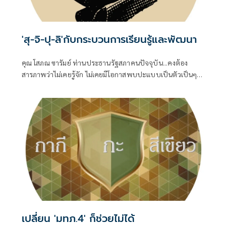
'สุ-จิ-ปุ-ลิ'กับกระบวนการเรียนรู้และพัฒนา
คุณ โสภณ ซารัมย์ ท่านประธานรัฐสภาคนปัจจุบัน...คงต้อง
สารภาพว่าไม่เคยรู้จัก ไม่เคยมีโอกาสพบปะแบบเป็นตัวเป็นๆ
แม้ว่าท่านคงต้องคลุกคลีกับชีวิตทางการเมืองจนบารมีแก่กล้า
พอที่จะดำรงตำแหน่ง
เปลี่ยน 'มทภ.4' ก็ช่วยไม่ได้