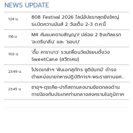
NEWS UPDATE
808 Festival 2026 ไลน์อัปแรกสุดยิ่งใหญ่
1:24 น.
ระเบิดความมันส์ 2 วันเต็ม 2-3 ต.ค.นี้
M4 คัมแบคตามสัญญา! ปล่อย 2 ซิงเกิลแรก
1:16 น.
'อะดรีนาลีน' และ 'ชอบU'
'ดั๊ม คาราบาว' รวมเพื่อนวัยมัธยมตั้งวง
1:02 น.
SweetCane (สวีทเคน)
โปรดเกล้าฯ 'พันเอกสุภัทร ชูตินันทน์' ดำรง
23:49 น.
ตำแหน่งนายทหารปฏิบัติการฯ-พระราชทานยศ
'พลตรี'
ซาอุฯ-ตุรเคีย-ปากีสถานลงนามข้อตกลงด้าน
23:45 น.
การป้องกันประเทศท่ามกลางสงครามในภูมิภาค