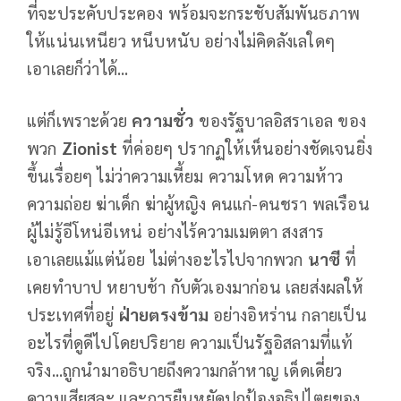
ที่จะประคับประคอง พร้อมจะกระชับสัมพันธภาพ
ให้แน่นเหนียว หนึบหนับ อย่างไม่คิดลังเลใดๆ
เอาเลยก็ว่าได้...
แต่ก็เพราะด้วย
ความชั่ว
ของรัฐบาลอิสราเอล ของ
พวก
Zionist
ที่ค่อยๆ ปรากฏให้เห็นอย่างชัดเจนยิ่ง
ขึ้นเรื่อยๆ ไม่ว่าความเหี้ยม ความโหด ความห้าว
ความถ่อย ฆ่าเด็ก ฆ่าผู้หญิง คนแก่-คนชรา พลเรือน
ผู้ไม่รู้อีโหน่อีเหน่ อย่างไร้ความเมตตา สงสาร
เอาเลยแม้แต่น้อย ไม่ต่างอะไรไปจากพวก
นาซี
ที่
เคยทำบาป หยาบช้า กับตัวเองมาก่อน เลยส่งผลให้
ประเทศที่อยู่
ฝ่ายตรงข้าม
อย่างอิหร่าน กลายเป็น
อะไรที่ดูดีไปโดยปริยาย ความเป็นรัฐอิสลามที่แท้
จริง...ถูกนำมาอธิบายถึงความกล้าหาญ เด็ดเดี่ยว
ความเสียสละ และการยืนหยัดปกป้องอธิปไตยของ